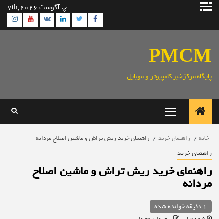
رش
ج. آگوست 7th, 2026
ه
ram
utube
Linkedin
Twitter
VK
Facebook
حتوا
PMCM
پایگاه مرکزخبر کامپیوتر و موبایل
منوی
اصلی
خانه
راهنمای خرید
راهنمای خرید ریش تراش و ماشین اصلاح مردانه
راهنمای خرید
راهنمای خرید ریش تراش و ماشین اصلاح
مردانه
1 دقیقه خوانده شده
9 ماه قبل
تیم تولید محتوا