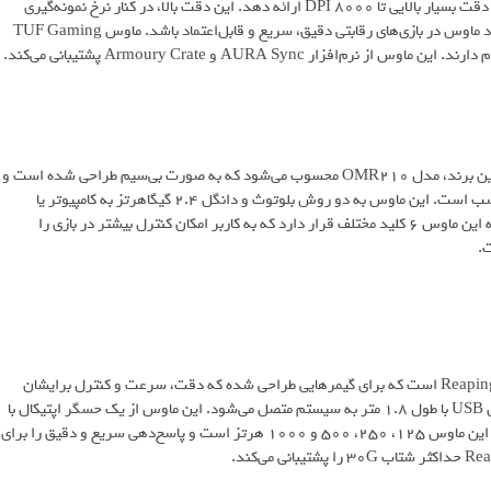
در این ماوس از حسگر اپتیکال PAW3318 استفاده شده است و می‌تواند دقت بسیار بالایی تا 8000 DPI ارائه دهد. این دقت بالا، در کنار نرخ نمونه‌گیری
1000 هرتز، حداکثر سرعت 200 IPS و شتاب 30G، باعث می‌شود عملکرد ماوس در بازی‌های رقابتی دقیق، سریع و قابل‌اعتماد باشد. ماوس TUF Gaming
برند ایسر بسیار معروف است و یکی از ماوس‌های خوش‌ قیمت و کاربردی این برند، مدل OMR210 محسوب می‌شود که به‌ صورت بی‌سیم طراحی شده است و
برای گیمرهایی که دنبال آزادی حرکت و طراحی مدرن هستند، گزینه‌ای مناسب است. این ماوس به دو روش بلوتوث و دانگل 2.4 گیگاهرتز به کامپیوتر یا
لپ‌تاپ متصل می‌شود. ماوس OMR210 نورپردازی RGB دارد و روی بدنه این ماوس 6 کلید مختلف قرار دارد که به کاربر امکان کنترل بیشتر در بازی را
یکی از ماوس‌های سبک، سریع و حرفه‌ای برند ردراگون، مدل Reaping M987-K است که برای گیمرهایی طراحی شده که دقت، سرعت و کنترل برایشان
اهمیت بالایی دارد. ماوس M987-K تنها 55 گرم وزن دارد و از طریق کابل USB با طول 1.8 متر به سیستم متصل می‌شود. این ماوس از یک حسگر اپتیکال با
دقت قابل تنظیم بین 500 تا 12400 DPI استفاده می‌کند. نرخ نمونه‌گیری این ماوس 125، 250، 500 و 1000 هرتز است و پاسخ‌دهی سریع و دقیق را برای