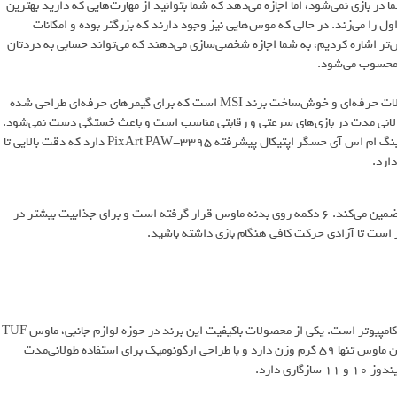
زی نمی‌شود، اما اجازه می‌دهد که شما بتوانید از مهارت‌هایی که دارید بهترین
را می‌زند. در حالی که موس‌هایی نیز وجود دارند که بزرگتر بوده و امکانات
تر اشاره کردیم، به شما اجازه شخصی‌سازی می‌دهند که می‌تواند حسابی به دردتان
ا محسوب می‌شود.
ماوس گیمینگ ام‌اس‌آی مدل Clutch GM51 Lightweight یکی از محصولات حرفه‌ای و خوش‌ساخت برند MSI است که برای گیمرهای حرفه‌ای طراحی شده
یک، برای استفاده طولانی‌ مدت در بازی‌های سرعتی و رقابتی مناسب است و باعث خستگی دست نمی‌شود.
این ماوس سیمی با ویندوز 10 و نسخه‌های بالاتر سازگاری دارد. ماوس گیمینگ ام اس آی حسگر اپتیکال پیشرفته PixArt PAW-3395 دارد که دقت بالایی تا
نرخ نمونه‌گیری در این ماوس تا 8000 هرتز است و پاسخ‌دهی لحظه‌ای را تضمین می‌کند. 6 دکمه روی بدنه ماوس قرار گرفته است و برای جذابیت بیشتر در
برند ایسوس یکی از نام‌های شناخته‌شده و قابل‌ اعتماد در صنعت تجهیزات کامپیوتر است. یکی از محصولات باکیفیت این برند در حوزه لوازم جانبی، ماوس TUF
Gaming M3 Gen II است که مدلی سبک، خوش‌ دست و مناسب دارد. این ماوس تنها 59 گرم وزن دارد و با طراحی ارگونومیک برای استفاده طولانی‌مدت