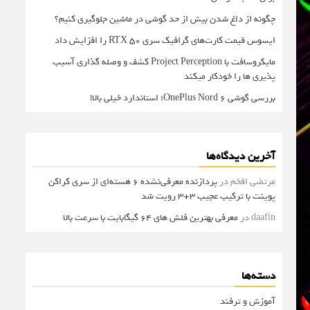
چگونه از داغ شدن بیش از حد گوشی در ماشین جلوگیری کنیم؟
ایسوس قیمت کارت‌های گرافیک سری RTX 50 را افزایش داد
مایکروسافت با Project Perception کشف و وصله گذاری آسیب
پذیری ها را خودکار میکند
بررسی گوشی OnePlus Nord 6؛ استاندارد خیلی بالا!
آخرین دیدگاه‌ها
مرتضی افخم
در
پردازنده معرفی‌نشده 6 هسته‌ای از سری کراکن
پوینت با ترکیب عجیب 3+3 رویت شد
daafin
در
معرفی بهترین فلش های 64 گیگابایت با سرعت بالا
دسته‌ها
آموزش و ترفند