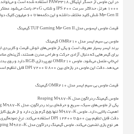
M3 Gen II شش کلید مختلف داشته و این دکمه‌ها تا 60 میلیون کلیک دوام دارند. این ماوس از نرم‌افزار AURA Sync و Armoury Crate پشتیبانی می‌کند.
قیمت ماوس ایسوس مدل TUF Gaming M3 Gen II گیمینگ
ماوس بی سیم ایسر مدل OMR210 گیمینگ
می‌دهد. دقت این ماوس در بازه‌ای بین 800 تا 7200 DPI قابل تنظیم است.
قیمت ماوس بی سیم ایسر مدل OMR210 گیمینگ
ماوس گیمینگ ردراگون مدل Reaping M987-K
هر نوع بازی تضمین می‌کند. ماوس گیمینگ ردراگون مدل Reaping M987-K حداکثر شتاب 30G را پشتیبانی می‌کند.