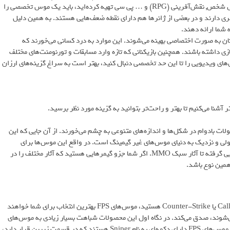
از سوی دیگر اگر برای تجربه سبک‌های خاص مثل RTS ،MOBA، شوتر اول شخص, نقش‌آفرینی (RPG) و … پی سی تهیه کرده‌اید، باید یک موس تخصصی را
ری دارند و در بعضی از ژانرها هم دارای نقطه ضعف‌هایی هستند. به همین دلیل
شما ارائه دهند.
نان به صورت اختصاصی بهینه می‌شوند. این موارد به درد کسانی می‌خورند که
ی داشته باشند. همچنین بازیکنانی که تازه وارد مسابقات و تورنومنت‌های مختلف
زی‌های ویدیویی را تا این حد تخصصی دنبال کنید، بهتر است به سراغ گزینه‌های ارزان
شنا می‌کنیم تا بهتر و راحت‌تر بتوانید به گزینه مورد نظر برسید.
ت بادوام در شکل‌ها و اندازه‌های متنوعی به چشم می‌خورند. از آن جایی که این
ولی و نزدیک به دنیای موس‌های غیر گیمینگ است. در واقع این موس‌ها برای
بازی‌های مختلف مناسب هستند؛ از آثار شوتر اول شخص و اکشن-ماجراجویی گرفته تا آثار سبک MMO. اگر شما جزو گیمرهایی هستید که آثار مختلف را در
همین نوع باشد.
اگر طرفدار بازی‌هایی نظیر Call of Duty ،Rainbow Six ،Battlefield ،Quake یا Counter-Strike هستید، موس‌های FPS بهترین انتخاب برای شما خواهند
ی‌شوند، صدق می‌کند. در نگاه اول این محصولات شباهت بسیار زیادی به موس‌های
همه‌کاره دارند، اما اگر کمی دقت کنید متوجه وجه تمایز آن‌ها خواهید شد. موس‌های FPS دارای دکمه‌ای به نام Sniper هستند که در قسمت زیرین قرار دارد،