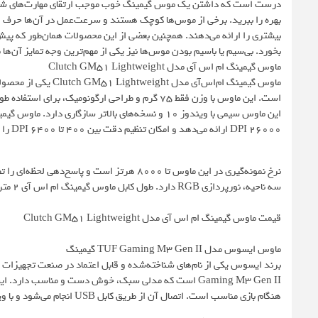
درست است که داشتن یک موس گیمینگ خوب موجب ارتقای مهارت‌های شما در با
بهره را ببرید. برخی از موس‌ها کوچک هستند و سرعت‌عمل در آن‌ها حرف اول 
بیشتری را ارائه می‌دهند. همچنین بعضی از این محصولات همان‌طور که پیش‌
بخورد. بی‌سیم یا باسیم بودن موس‌ها نیز یکی از مهم‌ترین وجه تمایز آن‌ه
ماوس گیمینگ ام اس آی مدل Clutch GM51 Lightweight
است. این ماوس با وزن فقط 75 گرم و طراحی ارگونوم
26000 DPI ارائه می‌دهد و امکان تنظیم دقت بین 400 تا 6400 DPI را دارد.
سه ناحیه، نورپردازی RGB دارد. طول کابل ماوس گیمینگ ام اس آی 2 متر است تا آزادی حرکت کافی هنگام بازی داشته باشید.
قیمت ماوس گیمینگ ام اس آی مدل Clutch GM51 Lightweight
ماوس ایسوس مدل TUF Gaming M3 Gen II گیمینگ
هنگام بازی مناسب است. اتصال آن از طریق کابل USB انجام می‌شود و با ویندوز 10 و 11 سازگاری دارد.