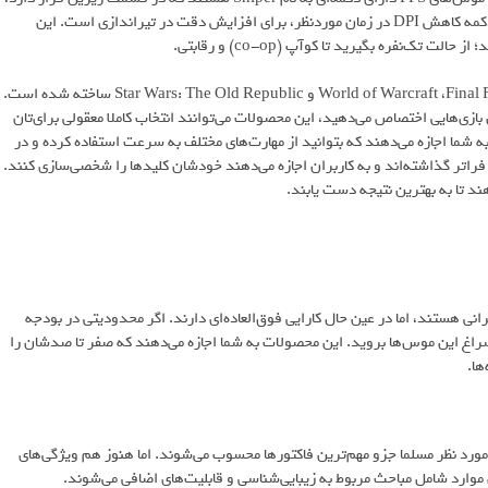
درست جایی که انگشت شست شما قرار می‌گیرد. هدف از قرار دادن این دکمه کاهش DPI در زمان موردنظر، برای افزایش دقت در تیراندازی است. این
‌نفره بگیرید تا کوآپ (co-op) و رقابتی.
این موس به طور اختصاصی برای دوست‌داران بازی‌هایی نظیر World of Warcraft ،Final Fantasy XIV و Star Wars: The Old Republic ساخته شده است.
 زمان خود را به چنین بازی‌هایی اختصاص می‌دهید، این محصولات می‌توانند انتخاب کاملا معقولی برای‌تان
 شما اجازه می‌دهند که بتوانید از مهارت‌های مختلف به سرعت استفاده کرده و در
راتر گذاشته‌اند و به کاربران اجازه می‌دهند خودشان کلید‌ها را شخصی‌سازی کنند.
ند تا به بهترین نتیجه دست یابند.
 محصولات پر زرق و برق و گرانی هستند، اما در عین حال کارایی فوق‌العاده‌ای دارند. اگر محدودیتی در بودجه
راغ این موس‌ها بروید. این محصولات به شما اجازه می‌دهند که صفر تا صدشان را
ها.
رد نظر مسلما جزو مهم‌ترین فاکتورها محسوب می‌شوند. اما هنوز هم ویژگی‌های
 موارد شامل مباحث مربوط به زیبایی‌شناسی و قابلیت‌های اضافی می‌شوند.