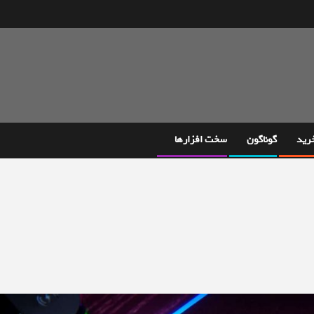
خرید
گوناگون
سخت افزارها