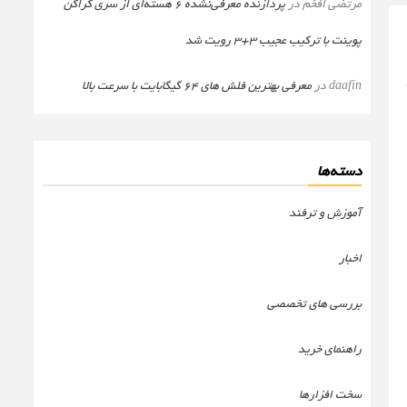
مرتضی افخم
در
پردازنده معرفی‌نشده 6 هسته‌ای از سری کراکن
پوینت با ترکیب عجیب 3+3 رویت شد
daafin
در
معرفی بهترین فلش های 64 گیگابایت با سرعت بالا
دسته‌ها
آموزش و ترفند
اخبار
بررسی های تخصصی
راهنمای خرید
سخت افزارها