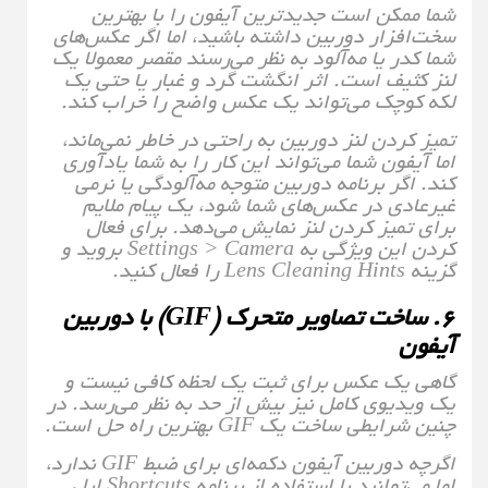
شما ممکن است جدیدترین آیفون را با بهترین
سخت‌افزار دوربین داشته باشید، اما اگر عکس‌های
شما کدر یا مه‌آلود به نظر می‌رسند مقصر معمولا یک
لنز کثیف است. اثر انگشت گرد و غبار یا حتی یک
لکه کوچک می‌تواند یک عکس واضح را خراب کند.
تمیز کردن لنز دوربین به راحتی در خاطر نمی‌ماند،
اما آیفون شما می‌تواند این کار را به شما یادآوری
کند. اگر برنامه دوربین متوجه مه‌آلودگی یا نرمی
غیرعادی در عکس‌های شما شود، یک پیام ملایم
برای تمیز کردن لنز نمایش می‌دهد. برای فعال
کردن این ویژگی به Settings > Camera بروید و
گزینه Lens Cleaning Hints را فعال کنید.
۶. ساخت تصاویر متحرک (GIF) با دوربین
آیفون
گاهی یک عکس برای ثبت یک لحظه کافی نیست و
یک ویدیوی کامل نیز بیش از حد به نظر می‌رسد. در
چنین شرایطی ساخت یک GIF بهترین راه حل است.
اگرچه دوربین آیفون دکمه‌ای برای ضبط GIF ندارد،
اما می‌توانید با استفاده از برنامه Shortcuts اپل