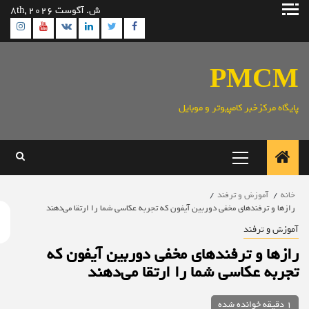
ش
ش. آگوست 8th, 2026
gram
Youtube
Linkedin
Twitter
VK
Facebook
وا
PMC
ایگاه مرکزخبر کامپیوتر و موبایل
منوی
اصلی
خانه
آموزش و ترفند
رازها و ترفندهای مخفی دوربین آیفون که تجربه عکاسی شما را ارتقا می‌دهند
موزش و ترفند
ازها و ترفندهای مخفی دوربین آیفون که
جربه عکاسی شما را ارتقا می‌دهند
1 دقیقه خوانده شده