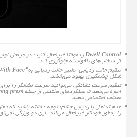
Dwell Control
را موقتا غیرفعال کنید: در مراحل اول
از انتخاب‌های ناخواسته جلوگیری کند.
تنظیم حالت ردیابی: تغییر حالت ردیابی به
“With Face”
شکل چشمگیری بهبود می‌بخشد.
تنظیم سرعت نشانگر: می‌توانید سرعت نشانگر را برای ر
اجازه می‌دهد تا عملکردهای مختلفی از جمله
ong press
مختلف اختصاص دهید.
را به‌طور خودکار غیرفعال می‌کند؛ این دو ویژگی نمی‌ت