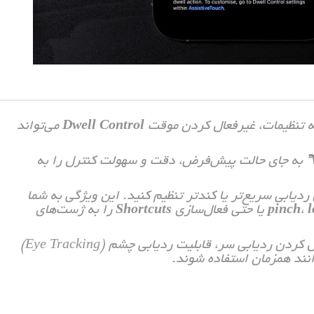
یه تنظیمات، غیرفعال کردن موقت
Dwell Control
می‌تواند
به جای حالت پیش‌فرض، دقت و سهولت کنترل را به
دیابی سریع‌تر یا کندتر تنظیم کنید. این ویژگی به شما
l
،
pinch
یا حتی فعال‌سازی
Shortcuts
را به ژست‌های
عدم تداخل با ردیابی چشم: توجه داشته باشید که فعال کردن ردیابی سر، قابلیت ردیابی چشم (Eye Tracking)
وانند همزمان استفاده شوند.