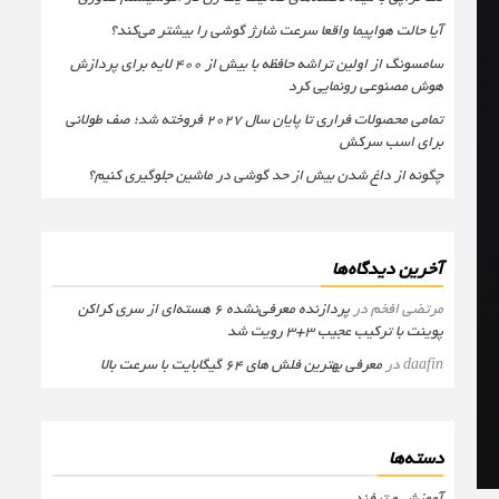
آیا حالت هواپیما واقعا سرعت شارژ گوشی را بیشتر می‌کند؟
سامسونگ از اولین تراشه حافظه با بیش از ۴۰۰ لایه برای پردازش
هوش مصنوعی رونمایی کرد
تمامی محصولات فراری تا پایان سال ۲۰۲۷ فروخته شد؛ صف طولانی
برای اسب سرکش
چگونه از داغ شدن بیش از حد گوشی در ماشین جلوگیری کنیم؟
آخرین دیدگاه‌ها
مرتضی افخم
در
پردازنده معرفی‌نشده 6 هسته‌ای از سری کراکن
پوینت با ترکیب عجیب 3+3 رویت شد
daafin
در
معرفی بهترین فلش های 64 گیگابایت با سرعت بالا
دسته‌ها
آموزش و ترفند