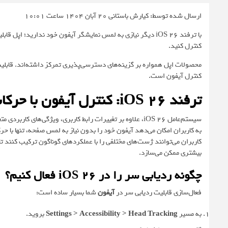
ارسال شده توسط: کیارش باستانی
20 آبان 1404 ساعت 10:01
با ترفند iOS 26 دیگر نیازی به لمس نمایشگر آیفون خود ندارید؛
کنترل کنید.
کنترل آیفون است.
ترفند iOS 26: کنترل آیفون با حرکات سر و زبان
سیستم‌عامل iOS 26، علاوه بر تغییرات رابط کاربری، ویژگی‌های کاربردی متعددی را ارائه می‌دهد. یکی از این قابلیت‌ها،
به کاربران امکان می‌دهد آیفون خود را بدون نیاز به لمس صفحه، تنها با 
بیشتری ممکن می‌سازد.
چگونه ردیابی سر را در iOS 26 فعال کنیم؟
فعال‌سازی قابلیت ردیابی سر در
آیفون
شما بسیار ساده است:
به مسیر
Settings > Accessibility > Head Tracking
بروید.