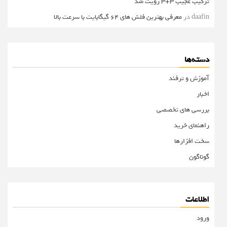
ترکیب عجیب 3+3 رویت شد
daafin
در
معرفی بهترین فلش های 64 گیگابایت با سرعت بالا
دسته‌ها
آموزش و ترفند
اخبار
بررسی های تخصصی
راهنمای خرید
سخت افزارها
گوناگون
اطلاعات
ورود