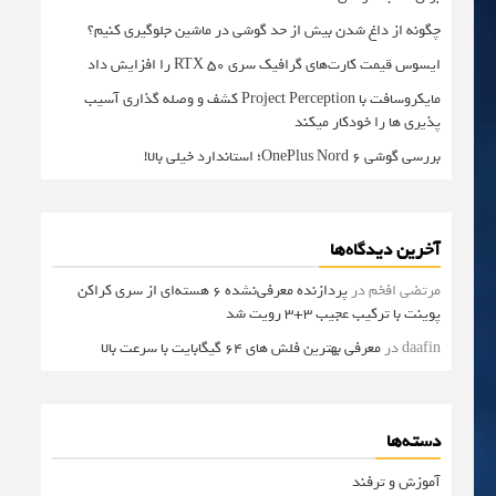
چگونه از داغ شدن بیش از حد گوشی در ماشین جلوگیری کنیم؟
ایسوس قیمت کارت‌های گرافیک سری RTX 50 را افزایش داد
مایکروسافت با Project Perception کشف و وصله گذاری آسیب
پذیری ها را خودکار میکند
بررسی گوشی OnePlus Nord 6؛ استاندارد خیلی بالا!
آخرین دیدگاه‌ها
مرتضی افخم
در
پردازنده معرفی‌نشده 6 هسته‌ای از سری کراکن
پوینت با ترکیب عجیب 3+3 رویت شد
daafin
در
معرفی بهترین فلش های 64 گیگابایت با سرعت بالا
دسته‌ها
آموزش و ترفند