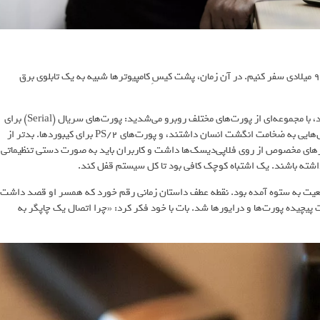
برای درک عظمت اختراع آجای بات، باید به فضای تکنولوژی در اوایل دهه 90 میلادی سفر کنیم. در آن زمان، پشت کیسِ کامپیوترها شبیه به یک تابلوی برق
اگر می‌خواستید یک ماوس، کیبورد، چاپگر یا مودم را به کامپیوتر متصل کنید، با مجموعه‌ای از پورت‌های مختلف روبرو می‌شدید: پورت‌های سریال (Serial) برای
ماوس با پین‌های شکننده، پورت‌های موازی (Parallel) برای چاپگرها که کابل‌هایی به ضخامت انگشت انسان داشتند، و پورت‌های PS/2 برای کیبوردها. بدتر از
ورهای مخصوص از روی فلاپی‌دیسک‌ها داشت و کاربران باید به صورت دستی تنظیماتی
ز این وضعیت به ستوه آمده بود. نقطه عطف داستان زمانی رقم خورد که همسر او قصد داشت
 پیچیده پورت‌ها و درایورها شد. بات با خود فکر کرد: «چرا اتصال یک چاپگر به