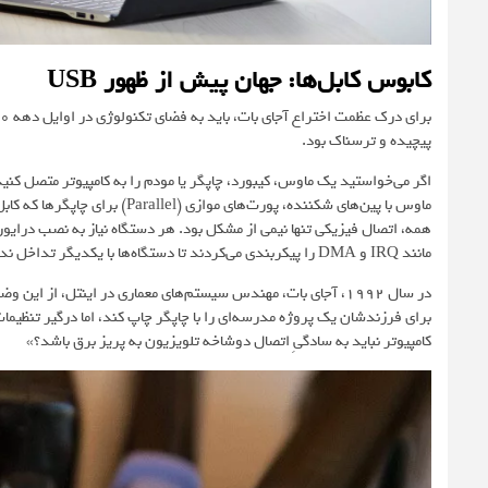
کابوس کابل‌ها: جهان پیش از ظهور USB
پیچیده و ترسناک بود.
همه، اتصال فیزیکی تنها نیمی از مشکل بود. هر دستگاه نیاز به نصب درای
مانند IRQ و DMA را پیکربندی می‌کردند تا دستگاه‌ها با یکدیگر تداخل نداشته باشند. یک اشتباه کوچک کافی بود تا کل سیستم قفل کند.
در سال 1992، آجای بات، مهندس سیستم‌های معماری در اینتل، ا
برای فرزندشان یک پروژه مدرسه‌ای را با چاپگر چاپ کند، اما درگیر تنظیمات
کامپیوتر نباید به سادگیِ اتصال دوشاخه تلویزیون به پریز برق باشد؟»