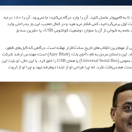
احتمالاً برای شما هم پیش آمده است: یک فلش مموری یا کابل را برمی‌دارید تا به کامپیوتر متصل کنید. آن را وارد درگاه می‌کنید؛ جا نمی‌رود. آن را 180 درجه
حالت اول برمی‌گردانید، کمی فشار می‌دهید و در کمال تعجب، این بار به راحتی وارد
می‌شود. این پدیده آن‌قدر در سراسر جهان تکرار شده است که در فرهنگ عامه به شوخی از آن با عنوان «وضعیت کوانتومی USB» یا «نفرین سه بار
از مهم‌ترین انقلاب‌های تاریخ سخت‌افزار نهفته است. درگاهی که کابل‌های قطور،
پین‌های شکننده و نصب درایورهای دیوانه‌کننده را به زباله‌دان تاریخ فرستاد. این داستان مردی به نام «آجای بات» (Ajay Bhatt) است؛ مهندس ارشد شرکت
اینتل (Intel) که با الهام از دوشاخه‌های ساده برق، استاندارد گذرگاه سریال عمومی (Universal Serial Bus) یا همان USB را خلق کرد. با این حال، او بابت این
ت هم دریافت نکرد. اما چرا طراحی او از ابتدا دوطرفه نبود و چرا او از ثروت