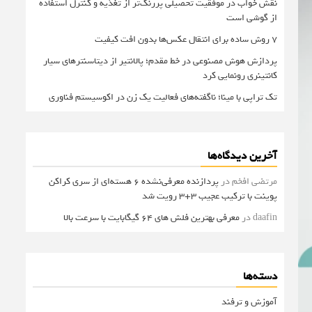
نقش خواب در موفقیت تحصیلی پررنگ‌تر از تغذیه و کنترل استفاده
از گوشی است
۷ روش ساده برای انتقال عکس‌ها بدون افت کیفیت
پردازش هوش مصنوعی در خط مقدم؛ پالانتیر از دیتاسنترهای سیار
کانتینری رونمایی کرد
تک تراپی با مینا؛ ناگفته‌های فعالیت یک زن در اکوسیستم فناوری
آخرین دیدگاه‌ها
مرتضی افخم
در
پردازنده معرفی‌نشده 6 هسته‌ای از سری کراکن
پوینت با ترکیب عجیب 3+3 رویت شد
daafin
در
معرفی بهترین فلش های 64 گیگابایت با سرعت بالا
دسته‌ها
آموزش و ترفند