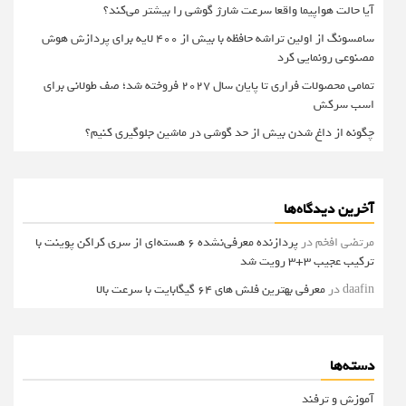
آیا حالت هواپیما واقعا سرعت شارژ گوشی را بیشتر می‌کند؟
سامسونگ از اولین تراشه حافظه با بیش از ۴۰۰ لایه برای پردازش هوش
مصنوعی رونمایی کرد
تمامی محصولات فراری تا پایان سال ۲۰۲۷ فروخته شد؛ صف طولانی برای
اسب سرکش
چگونه از داغ شدن بیش از حد گوشی در ماشین جلوگیری کنیم؟
آخرین دیدگاه‌ها
مرتضی افخم
در
پردازنده معرفی‌نشده 6 هسته‌ای از سری کراکن پوینت با
ترکیب عجیب 3+3 رویت شد
daafin
در
معرفی بهترین فلش های 64 گیگابایت با سرعت بالا
دسته‌ها
آموزش و ترفند