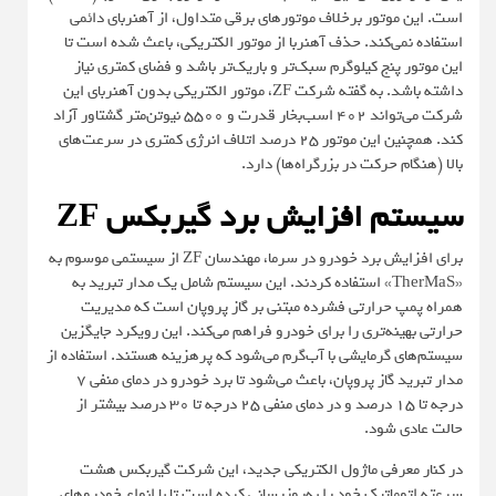
است. این موتور برخلاف موتورهای برقی متداول، از آهنربای دائمی
استفاده نمی‌کند. حذف آهنربا از موتور الکتریکی، باعث شده است تا
این موتور پنج کیلوگرم سبک‌تر و باریک‌تر باشد و فضای کمتری نیاز
داشته باشد. به گفته شرکت ZF، موتور الکتریکی بدون آهنربای این
شرکت می‌تواند ۴۰۲ اسب‌بخار قدرت و ۵۵۰۰ نیوتن‌متر گشتاور آزاد
کند. همچنین این موتور ۲۵ درصد اتلاف انرژی کمتری در سرعت‌های
بالا (هنگام حرکت در بزرگراه‌ها) دارد.
سیستم افزایش برد گیربکس ZF
برای افزایش برد خودرو در سرما، مهندسان ZF از سیستمی موسوم به
«TherMaS» استفاده کردند. این سیستم شامل یک مدار تبرید به
همراه پمپ حرارتی فشرده مبتنی بر گاز پروپان است که مدیریت
حرارتی بهینه‌تری را برای خودرو فراهم می‌کند. این رویکرد جایگزین
سیستم‌های گرمایشی با آب‌گرم می‌شود که پرهزینه هستند. استفاده از
مدار تبرید گاز پروپان، باعث می‌شود تا برد خودرو در دمای منفی ۷
درجه تا ۱۵ درصد و در دمای منفی ۲۵ درجه تا ۳۰ درصد بیشتر از
حالت عادی شود.
در کنار معرفی ماژول الکتریکی جدید، این شرکت گیربکس هشت
سرعته اتوماتیک خود را به‌روزرسانی کرده است تا با انواع خودروهای