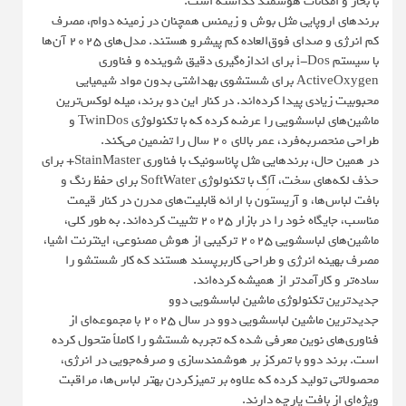
با بخار و امکانات هوشمند گذاشته است.
برندهای اروپایی مثل بوش و زیمنس همچنان در زمینه دوام، مصرف
کم انرژی و صدای فوق‌العاده کم پیشرو هستند. مدل‌های ۲۰۲۵ آن‌ها
با سیستم i-Dos برای اندازه‌گیری دقیق شوینده و فناوری
ActiveOxygen برای شستشوی بهداشتی بدون مواد شیمیایی
محبوبیت زیادی پیدا کرده‌اند. در کنار این دو برند، میله لوکس‌ترین
ماشین‌های لباسشویی را عرضه کرده که با تکنولوژی TwinDos و
طراحی منحصر‌به‌فرد، عمر بالای ۲۰ سال را تضمین می‌کند.
در همین حال، برندهایی مثل پاناسونیک با فناوری StainMaster+ برای
حذف لکه‌های سخت، آاِگ با تکنولوژی SoftWater برای حفظ رنگ و
بافت لباس‌ها، و آریستون با ارائه قابلیت‌های مدرن در کنار قیمت
مناسب، جایگاه خود را در بازار ۲۰۲۵ تثبیت کرده‌اند. به طور کلی،
ماشین‌های لباسشویی ۲۰۲۵ ترکیبی از هوش مصنوعی، اینترنت اشیا،
مصرف بهینه انرژی و طراحی کاربرپسند هستند که کار شستشو را
ساده‌تر و کارآمدتر از همیشه کرده‌اند.
جدیدترین تکنولوژی ماشین لباسشویی دوو
جدیدترین ماشین لباسشویی دوو در سال ۲۰۲۵ با مجموعه‌ای از
فناوری‌های نوین معرفی شده که تجربه شستشو را کاملاً متحول کرده
است. برند دوو با تمرکز بر هوشمندسازی و صرفه‌جویی در انرژی،
محصولاتی تولید کرده که علاوه بر تمیزکردن بهتر لباس‌ها، مراقبت
ویژه‌ای از بافت پارچه دارند.