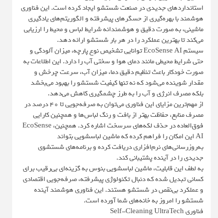
استانداردهای جدیدی در صنعت شستشو ایجاد کرده است. این فناوری
هوشمند با بهره‌گیری از حسگرهای پیشرفته و الگوریتم‌های یادگیری
ماشینی، به صورت دقیق و هوشمندانه شرایط لباس و محیط را ارزیابی
می‌کند تا بهترین عملکرد را در هر بار شستشو ارائه دهد.
سیستم EcoSense AI توانایی تشخیص نوع پارچه، میزان آلودگی و
حتی شرایط محیطی مانند دمای هوا و سختی آب را دارد. این اطلاعات به
صورت خودکار باعث تنظیم دقیق دما، میزان آب، سرعت چرخش و
مقدار شوینده می‌شود که نه تنها کیفیت شستشو را بهبود می‌بخشد
بلکه مصرف انرژی و آب را به طرز چشمگیری کاهش می‌دهد.
از مهم‌ترین مزایای این فناوری می‌توان به صرفه‌جویی تا ۴۰ درصد در
مصرف منابع، حفاظت بهتر از بافت و رنگ لباس‌ها و همچنین کارایی
فوق‌العاده در حذف لکه‌های سرسخت اشاره کرد. همچنین، EcoSense
AI این امکان را فراهم کرده که ماشین لباسشویی بتواند
به‌روزرسانی‌های نرم‌افزاری دریافت کرده و برنامه‌های شستشوی
جدیدی را در آینده پشتیبانی کند.
به لطف این قابلیت، ماشین لباسشویی بنوس به گزینه‌ای بی‌رقیب برای
کسانی تبدیل شده که دنبال تکنولوژی پیشرفته، صرفه‌جویی اقتصادی
و عملکرد بی‌نقص در شستشو هستند. این فناوری هوشمند آینده
شستشو را امروز به خانه‌های شما آورده است.
فناوری Self-Cleaning UltraTech