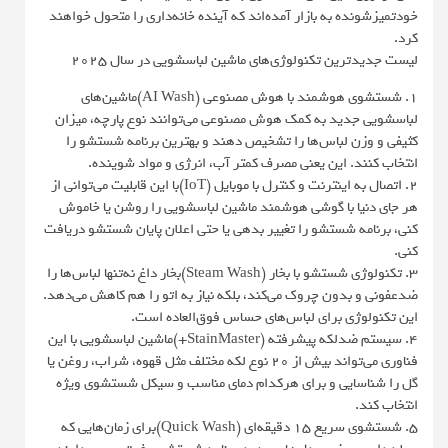
خودتمیزشونده به بازار آمده‌اند که آینده خانه‌داری را متحول خواهند
کرد.
لیست جدیدترین تکنولوژی‌های ماشین لباسشویی در سال ۲۰۲۵
1. شستشوی هوشمند با هوش مصنوعی (AI Wash)ماشین‌های
لباسشویی جدید به کمک هوش مصنوعی می‌توانند نوع پارچه، میزان
کثیفی و وزن لباس‌ها را تشخیص دهند و بهترین برنامه شستشو را
انتخاب کنند. این یعنی مصرف کمتر آب، انرژی و مواد شوینده.
2. اتصال به اینترنت و کنترل با موبایل (IoT)با این قابلیت می‌توانی از
هر جای دنیا با گوشی هوشمند ماشین لباسشویی را روشن یا خاموش
کنی، برنامه شستشو را تغییر بدهی یا حتی اعلان پایان شستشو دریافت
کنی.
3. تکنولوژی شستشو با بخار (Steam Wash)بخار داغ نه‌تنها لباس‌ها را
ضدعفونی و بدون چروک می‌کند، بلکه نیاز به اتو را هم کاهش می‌دهد.
این تکنولوژی برای لباس‌های حساس فوق‌العاده است.
4. سیستم ضدلکه پیشرفته (StainMaster+)ماشین لباسشویی با این
فناوری می‌تواند بیش از ۲۰ نوع لکه مختلف مثل قهوه، شراب، روغن یا
گل را شناسایی و برای هرکدام دمای مناسب و سیکل شستشوی ویژه
انتخاب کند.
5. شستشوی سریع ۱۵ دقیقه‌ای (Quick Wash)برای زمان‌هایی که