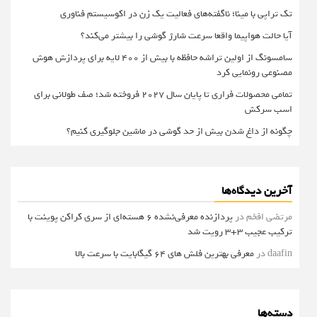
تک تراپی با مینا؛ ناگفته‌های فعالیت یک زن در اکوسیستم فناوری
آیا حالت هواپیما واقعا سرعت شارژ گوشی را بیشتر می‌کند؟
سامسونگ از اولین تراشه حافظه با بیش از ۴۰۰ لایه برای پردازش هوش
مصنوعی رونمایی کرد
تمامی محصولات فراری تا پایان سال ۲۰۲۷ فروخته شد؛ صف طولانی برای
اسب سرکش
چگونه از داغ شدن بیش از حد گوشی در ماشین جلوگیری کنیم؟
آخرین دیدگاه‌ها
مرتضی افخم
در
پردازنده معرفی‌نشده 6 هسته‌ای از سری کراکن پوینت با
ترکیب عجیب 3+3 رویت شد
daafin
در
معرفی بهترین فلش های 64 گیگابایت با سرعت بالا
دسته‌ها