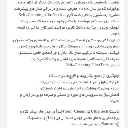
ماشین لباسشویی که خودش را تمیز می‌کند.یکی دیگر از فناوری‌های
نوآورانه که در سال ۲۰۲۵ معرفی شده و در برخی مدل‌های پیشرفته
ماشین لباسشویی به کار رفته، قابلیت Self-Cleaning UltraTech
است. این سیستم هوشمند باعث می‌شود خود دستگاه به صورت
خودکار و بدون نیاز به دخالت کاربر، فرآیند تمیزکاری داخلی را انجام
دهد.
در این فناوری، ماشین لباسشویی با استفاده از برنامه‌های ویژه، مخزن و
بخش‌های داخلی خود را از رسوبات، باکتری‌ها و بوی نامطبوع پاکسازی
می‌کند. سیستم با ترکیب دمای بالا، بخار و چرخه‌های خاص شستشو،
محیط داخل دستگاه را همیشه بهداشتی و پاک نگه می‌دارد.
مزایای Self-Cleaning UltraTech
جلوگیری از تجمع باکتری‌ها و قارچ‌ها در دستگاه
افزایش طول عمر قطعات داخلی و حفظ عملکرد بهینه
حذف بوهای ناخوشایند و افزایش بهداشت شستشو
کاهش نیاز به سرویس‌های دوره‌ای دستی و صرفه‌جویی در زمان و
هزینه
قابلیت Self-Cleaning UltraTech اخیراً در مدل‌های پیشرفته و
پرچمدار برندهای معتبر جهانی مانند ال‌جی (LG) و سامسونگ
(Samsung) رونمایی شده است.