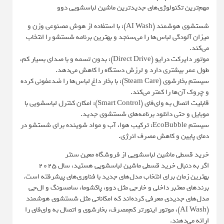
مهم‌ترین تکنولوژی‌های جدیدترین ماشین لباسشویی دوو
شستشوی هوشمند (AI Wash): با استفاده از هوش مصنوعی وزن و
میزان آلودگی لباس‌ها را می‌سنجد و بهترین برنامه شستشو را انتخاب
می‌کند.
موتور دایرکت درایو (Direct Drive): بدون تسمه و با صدای بسیار کم،
طول عمر بیشتری دارد و لرزش دستگاه را کاهش می‌دهد.
سیستم بخارشوی (Steam Care): با بخار داغ لباس‌ها را ضدعفونی کرده
و چروک آن‌ها را کمتر می‌کند.
قابلیت اتصال به وای‌فای (Smart Control): امکان کنترل لباسشویی با
موبایل و حتی دانلود برنامه‌های شستشوی جدید.
سیستم EcoBubble: ترکیب هوا، آب و مواد شوینده برای شستشو در
دمای پایین و کاهش مصرف انرژی.
خرید قسطی ماشین لباسشویی از فروشگاه معین سنتر
اگر به دنبال خرید قسطی ماشین لباسشویی هستید، سال ۲۰۲۵
بهترین زمان برای انتخاب مدل‌های جدید با فناوری‌های پیشرفته است.
برندهای معتبر داخلی و خارجی مثل دوو، پاکشوما، سامسونگ و ال‌جی
مدل‌های جدیدی معرفی کرده‌اند که امکاناتی مثل شستشوی هوشمند
(AI Wash)، موتور اینورتر کم‌مصرف، بخارشوی و اتصال به وای‌فای را
ارائه می‌دهند.