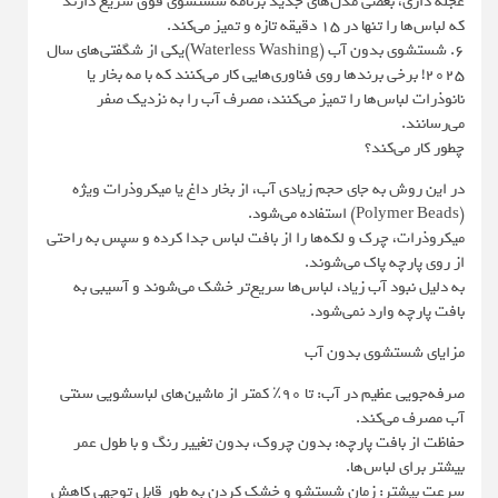
عجله داری، بعضی مدل‌های جدید برنامه شستشوی فوق سریع دارند
که لباس‌ها را تنها در ۱۵ دقیقه تازه و تمیز می‌کند.
6. شستشوی بدون آب (Waterless Washing)یکی از شگفتی‌های سال
۲۰۲۵! برخی برندها روی فناوری‌هایی کار می‌کنند که با مه بخار یا
نانوذرات لباس‌ها را تمیز می‌کنند، مصرف آب را به نزدیک صفر
می‌رسانند.
چطور کار می‌کند؟
در این روش به جای حجم زیادی آب، از بخار داغ یا میکروذرات ویژه
(Polymer Beads) استفاده می‌شود.
میکروذرات، چرک و لکه‌ها را از بافت لباس جدا کرده و سپس به راحتی
از روی پارچه پاک می‌شوند.
به دلیل نبود آب زیاد، لباس‌ها سریع‌تر خشک می‌شوند و آسیبی به
بافت پارچه وارد نمی‌شود.
مزایای شستشوی بدون آب
صرفه‌جویی عظیم در آب: تا ۹۰٪ کمتر از ماشین‌های لباسشویی سنتی
آب مصرف می‌کند.
حفاظت از بافت پارچه: بدون چروک، بدون تغییر رنگ و با طول عمر
بیشتر برای لباس‌ها.
سرعت بیشتر: زمان شستشو و خشک کردن به طور قابل توجهی کاهش