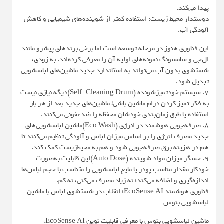
پیدا می‌کند.
دوستدار محیط زیست: استفاده کمتر از شوینده‌های شیمیایی و کاهش
آلودگی آب.
این فناوری هنوز در مرحله توسعه است اما برخی برندهای پیشرو مانند
ال‌جی و سامسونگ نمونه‌های اولیه آن را معرفی کرده‌اند. به زودی،
شستشوی بدون آب می‌تواند به استاندارد جدید ماشین‌های لباسشویی
تبدیل شود.
7. سیستم خودتمیزشونده (Self-Cleaning Drum)دیگه نیازی نیست
به فکر تمیز کردن درام ماشین باشی! ماشین‌های جدید بعد از هر بار
استفاده یا طبق زمان‌بندی خودشان محفظه را ضدعفونی می‌کنند.
8. صرفه‌جویی هوشمند در انرژی (Eco Wash)ماشین لباسشویی‌های
جدید مصرف انرژی را بر اساس میزان لباس و آلودگی تنظیم می‌کنند تا
هم در هزینه برق صرفه‌جویی شود و هم به محیط‌زیست کمک کند.
9. حسگر میزان مواد شوینده (Auto Dose)این قابلیت به‌صورت
خودکار مقدار مناسب پودر یا مایع لباسشویی را متناسب با حجم لباس‌ها
اندازه‌گیری و اضافه می‌کند؛ نه زیاد مصرف می‌کنی، نه کم.
فناوری هوشمند EcoSense AI؛ انقلاب در شستشوی لباس با ماشین
لباسشویی بنوس
ماشین لباسشویی بنوس با معرفی قابلیت نوین EcoSense AI،