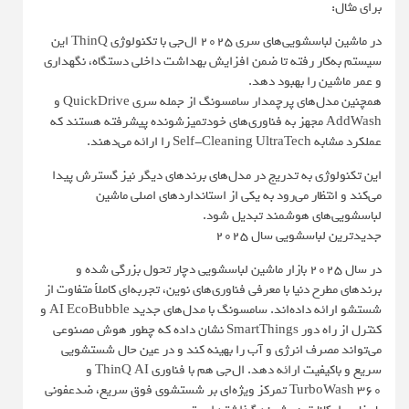
برای مثال:
در ماشین لباسشویی‌های سری 2025 ال‌جی با تکنولوژی ThinQ این
سیستم به‌کار رفته تا ضمن افزایش بهداشت داخلی دستگاه، نگهداری
و عمر ماشین را بهبود دهد.
همچنین مدل‌های پرچمدار سامسونگ از جمله سری QuickDrive و
AddWash مجهز به فناوری‌های خودتمیزشونده پیشرفته هستند که
عملکرد مشابه Self-Cleaning UltraTech را ارائه می‌دهند.
این تکنولوژی به تدریج در مدل‌های برندهای دیگر نیز گسترش پیدا
می‌کند و انتظار می‌رود به یکی از استانداردهای اصلی ماشین
لباسشویی‌های هوشمند تبدیل شود.
جدیدترین لباسشویی سال 2025
در سال ۲۰۲۵ بازار ماشین لباسشویی دچار تحول بزرگی شده و
برندهای مطرح دنیا با معرفی فناوری‌های نوین، تجربه‌ای کاملاً متفاوت از
شستشو ارائه داده‌اند. سامسونگ با مدل‌های جدید AI EcoBubble و
کنترل از راه دور SmartThings نشان داده که چطور هوش مصنوعی
می‌تواند مصرف انرژی و آب را بهینه کند و در عین حال شستشویی
سریع و باکیفیت ارائه دهد. ال‌جی هم با فناوری ThinQ AI و
TurboWash 360 تمرکز ویژه‌ای بر شستشوی فوق سریع، ضدعفونی