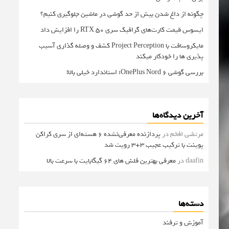
چگونه از داغ شدن بیش از حد گوشی در ماشین جلوگیری کنیم؟
ایسوس قیمت کارت‌های گرافیک سری RTX 50 را افزایش داد
مایکروسافت با Project Perception کشف و وصله گذاری آسیب
پذیری ها را خودکار میکند
بررسی گوشی OnePlus Nord 6؛ استاندارد خیلی بالا!
آخرین دیدگاه‌ها
مرتضی افخم
در
پردازنده معرفی‌نشده 6 هسته‌ای از سری کراکن
پوینت با ترکیب عجیب 3+3 رویت شد
daafin
در
معرفی بهترین فلش های 64 گیگابایت با سرعت بالا
دسته‌ها
آموزش و ترفند