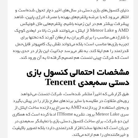
دنیای کنسول‌های بازی دستی در سال‌های اخیر دچار تحول شده‌است و
انتظار می‌رود که با عرضه پلتفرم‌های بهینه با مصرف انرژی پایین، شاهد
پیشرفت بیشتر هم در این زمینه باشیم. پلتفرم‌هایی مثل فونیکس
AMD و Meteor Lake از اینتل، می‌توانند قدرت بالا در ابعادی کوچک
با شارژدهی مناسب را برای کاربران به ارمغان آورند که نه‌تنها برای
تجربه بازی‌ها مناسب است؛ بلکه می‌تواند نقش یک کامپیوتر قابل‌حمل
قدرتمند را هم ایفا کند. به نظر می‌رسد جذابیت این بازار در حدی بوده
است که شرکت چینی تنسنت هم تصمیم گرفته تا به آن ورود کند.
مشخصات احتمالی کنسول بازی
دستی سه‌بعدی Tencent
طبق گزارشی که اخیراً منتشر شده‌است، شرکت تنسنت می‌خواهد
رویه‌ای متفاوت در مقایسه با سایر برندهای مطرح بازار را در پیش بگیرد
و به‌جای استفاده از پردازنده AMD به سراغ پردازنده ساخت اینتل از
سری Meteor Lake برود. نشریه
ITHome
ادعا کرده است که همکاری
این دو شرکت، برای ساخت کنسول دستی بازی با نمایشگر سه‌بعدی در
جریان است که نه‌تنها سخت‌افزار قدرتمندی دارد؛ بلکه تصویر باکیفیت
و خیره‌کننده‌ای را هم ارائه می‌کند.