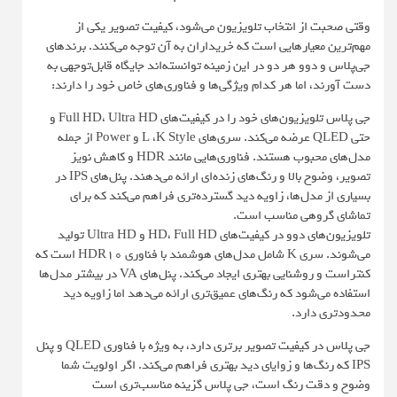
وقتی صحبت از انتخاب تلویزیون می‌شود، کیفیت تصویر یکی از
مهم‌ترین معیارهایی است که خریداران به آن توجه می‌کنند. برندهای
جی‌پلاس و دوو هر دو در این زمینه توانسته‌اند جایگاه قابل‌توجهی به
دست آورند، اما هر کدام ویژگی‌ها و فناوری‌های خاص خود را دارند:
جی پلاس تلویزیون‌های خود را در کیفیت‌های Full HD، Ultra HD و
حتی QLED عرضه می‌کند. سری‌های L ،K Style و Power از جمله
مدل‌های محبوب هستند. فناوری‌هایی مانند HDR و کاهش نویز
تصویر، وضوح بالا و رنگ‌های زنده‌ای ارائه می‌دهند. پنل‌های IPS در
بسیاری از مدل‌ها، زاویه دید گسترده‌تری فراهم می‌کند که برای
تماشای گروهی مناسب است.
تلویزیون‌های دوو در کیفیت‌های HD، Full HD و Ultra HD تولید
می‌شوند. سری K شامل مدل‌های هوشمند با فناوری HDR10 است که
کنتراست و روشنایی بهتری ایجاد می‌کند. پنل‌های VA در بیشتر مدل‌ها
استفاده می‌شود که رنگ‌های عمیق‌تری ارائه می‌دهد اما زاویه دید
محدودتری دارد.
جی پلاس در کیفیت تصویر برتری دارد، به ویژه با فناوری QLED و پنل
IPS که رنگ‌ها و زوایای دید بهتری فراهم می‌کند. اگر اولویت شما
وضوح و دقت رنگ است، جی پلاس گزینه مناسب‌تری است