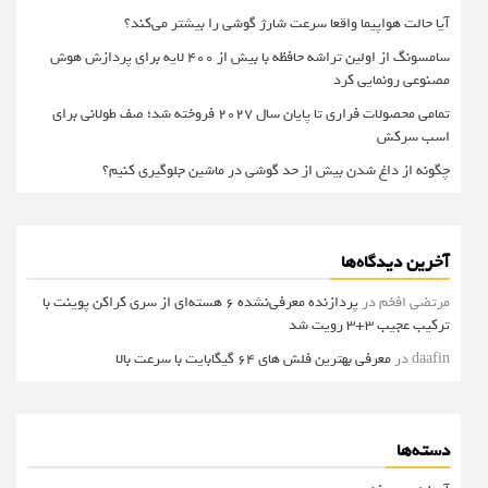
آیا حالت هواپیما واقعا سرعت شارژ گوشی را بیشتر می‌کند؟
سامسونگ از اولین تراشه حافظه با بیش از ۴۰۰ لایه برای پردازش هوش
مصنوعی رونمایی کرد
تمامی محصولات فراری تا پایان سال ۲۰۲۷ فروخته شد؛ صف طولانی برای
اسب سرکش
چگونه از داغ شدن بیش از حد گوشی در ماشین جلوگیری کنیم؟
آخرین دیدگاه‌ها
مرتضی افخم
در
پردازنده معرفی‌نشده 6 هسته‌ای از سری کراکن پوینت با
ترکیب عجیب 3+3 رویت شد
daafin
در
معرفی بهترین فلش های 64 گیگابایت با سرعت بالا
دسته‌ها