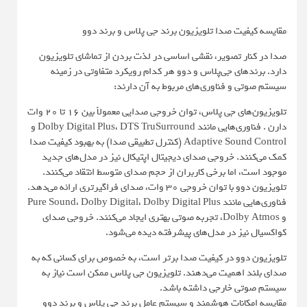
مقایسه کیفیت صدا تلویزیون برند جی پلاس و برند دوو
صدا در کنار تصویر، نقشی اساسی در لذت بردن از تماشای تلویزیون
دارد. برندهای جی‌پلاس و دوو هر کدام رویکرد متفاوتی در زمینه
سیستم صوتی و فناوری‌های مربوط به آن دارند:
تلویزیون‌های جی پلاس، توان خروجی صدایی معمولاً بین 16 تا 20 وات
دارن . فناوری‌هایی مانند Dolby Digital Plus، DTS TruSurround و
Adaptive Sound Control (کنترل تطبیقی صدا) به بهبود کیفیت صدا
کمک می‌کنند. خروجی صدای دیجیتال اپتیکال نیز در مدل‌های جدید
موجود است، اما برخی کاربران از حجم صدای متوسط انتقاد می‌کنند.
تلویزیون دوو با توان خروجی 30 وات، صدای فراگیرتری ارائه می‌دهد.
فناوری‌هایی مانند Pure Sound، Dolby Digital، Dolby Digital Plus
و Dolby Atmos، تجربه صوتی بهتری ایجاد می‌کنند. خروجی صدای
کواکسیال نیز در مدل‌های پیشرفته دیده می‌شود.
تلویزیون‌ دوو در کیفیت صدا برتر است، به خصوص برای کسانی که به
صدای بلند اهمیت می‌دهند. تلویزیون‌ جی پلاس ممکن است نیاز به
سیستم صوتی خارجی داشته باشد.
مقایسه امکانات هوشمند و سیستم عامل برند جی پلاس و برند دوو