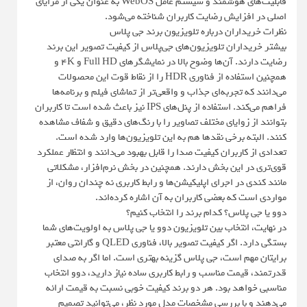
قابلیت‌های هوشمند و سیستم عامل WebOS به‌ عنوان یکی از مزایای
اصلی در افزایش رضایت کاربران شناخته می‌شود.
نظرات خریداران درباره تلویزیون برند جی پلاس
بیشتر خریداران تلویزیون‌های جی‌پلاس از کیفیت تصویر این برند
رضایت دارند. آن‌ها وضوح بالا در نمایشگرهای Full HD و 4K و
همچنین استفاده از فناوری HDR را از نقاط قوت این محصولات
می‌دانند که تجربه‌ای جذاب و واقعی‌تر از تماشای فیلم و برنامه‌ها
فراهم می‌کند. استفاده از پنل‌های IPS نیز باعث شده است تا کاربران
بتوانند از زوایای مختلف تصاویر را با رنگ‌های دقیق و شفاف مشاهده
کنند. البته برخی نقدها هم به این تلویزیون‌ها وارد شده است.
تعدادی از کاربران کیفیت صدا را قابل بهبود می‌دانند و انتظار عملکرد
قوی‌تری در این بخش دارند. همچنین در بخش نرم‌افزار، مشکلاتی
مانند کندی در اجرای اپلیکیشن‌ها و رابط کاربری نه‌ چندان روان، از
مواردی است که بعضی کاربران به آن اشاره کرده‌اند.
دوو یا جی پلاس؟ کدام برند را انتخاب کنیم؟
در نهایت، انتخاب بین تلویزیون دوو یا جی پلاس به اولویت‌های شما
بستگی دارد. اگر کیفیت تصویر بالا، فناوری QLED و گارانتی معتبر
برایتان مهم است، جی پلاس گزینه بهتری است. اما اگر به صدای
قدرتمند، قیمت مناسب و رابط کاربری ساده نیاز دارید، دوو انتخاب
مناسبی خواهد بود. هر دو برند کیفیت خوبی نسبت به قیمت ارائه
می‌دهند و با بررسی مشخصات مدل مورد نظر، می‌توانید تصمیم