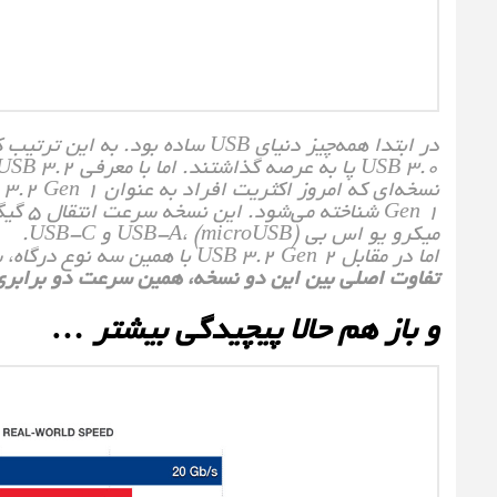
USB 3.0 پا به عرصه گذاشتند. اما با معرفی USB 3.2، اوضاع کمی پیچیده شد.
Gen 1 
میکرو یو اس‌ بی USB-A، (microUSB) و USB-C.
اما در مقابل USB 3.2 Gen 2 با همین سه نوع درگاه، سرعت را دو برابر کرد و به 10 گیگابیت بر ثانیه رساند.
تفاوت اصلی بین این دو نسخه، همین سرعت دو برابری 
و باز هم حالا پیچیدگی بیشتر …