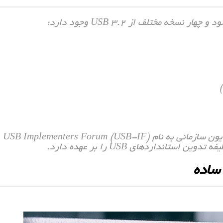
خه مختلف از USB 3.2 وجود دارد:
این اسامی عجیب‌ و غریب و سردرگمی در انتخاب را مدیون سازمانی به نام USB Implementers Forum (USB-IF)
تانداردهای USB را بر عهده دارد.