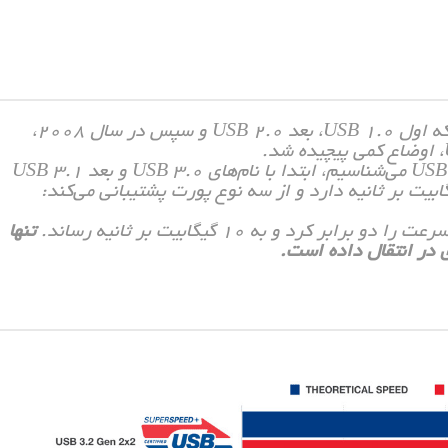
در ابتدا همه‌چیز دنیای USB ساده بود. به این ترتیب که اول USB 1.0، بعد USB 2.0 و سپس در سال 2008،
نسخه‌ای که امروز اکثریت افراد به عنوان USB 3.2 Gen 1 می‌شناسیم، ابتدا با نام‌های USB 3.0 و بعد USB 3.1
شناخته می‌شود. این نسخه سرعت انتقال 5 گیگابیت بر ثانیه دارد و از سه نوع پورت پشتیبانی می‌کند:
تنها
در انتقال داده است.