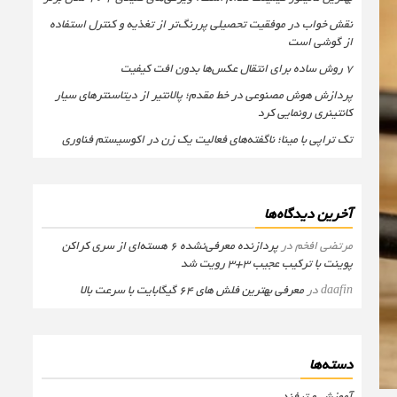
نقش خواب در موفقیت تحصیلی پررنگ‌تر از تغذیه و کنترل استفاده
از گوشی است
۷ روش ساده برای انتقال عکس‌ها بدون افت کیفیت
پردازش هوش مصنوعی در خط مقدم؛ پالانتیر از دیتاسنترهای سیار
کانتینری رونمایی کرد
تک تراپی با مینا؛ ناگفته‌های فعالیت یک زن در اکوسیستم فناوری
آخرین دیدگاه‌ها
مرتضی افخم
در
پردازنده معرفی‌نشده 6 هسته‌ای از سری کراکن
پوینت با ترکیب عجیب 3+3 رویت شد
daafin
در
معرفی بهترین فلش های 64 گیگابایت با سرعت بالا
دسته‌ها
آموزش و ترفند