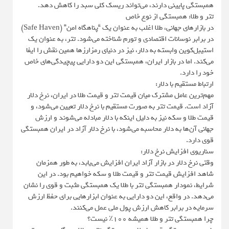
همبستگی پایینی دارند، می‌تواند ریسک کلی سبد را کاهش دهد.
تتر و طلا: همبستگی از نوع خاص
در بازارهای جهانی، طلا اغلب به عنوان یک “پناهگاه امن” (Safe Haven)
در برابر نوسانات اقتصادی و تورم شناخته می‌شود. تتر، به عنوان یک
استیبل‌کوین وابسته به دلار، نیز در دنیای رمزارزها همین نقش را ایفا
می‌کند. اما در بازار ایران، همبستگی این دو دارایی پیچیدگی‌های خاص
خود را دارد.
ارتباط مستقیم با دلار:
مهم‌ترین عامل مشترک میان قیمت تتر و قیمت طلا در ایران، نرخ دلار
آزاد است. قیمت تتر به صورت مستقیم با نرخ دلار تعیین می‌شود، و
قیمت طلا و سکه نیز به دلیل اینکه با دلار مبادله می‌شوند و ارزش
جهانی آن‌ها به دلار محاسبه می‌شود، با نرخ دلار آزاد در ایران همبستگی
قوی دارد.
سناریوی افزایش نرخ دلار:
وقتی نرخ دلار در بازار آزاد ایران افزایش می‌یابد، به طور همزمان
شاهد افزایش قیمت تتر و قیمت طلا و سکه خواهیم بود. در این
شرایط، نمودار همبستگی تتر با طلا یک همبستگی مثبت و قوی را نشان
می‌دهد. در واقع، این دو دارایی به عنوان ابزارهایی برای حفظ ارزش
سرمایه در برابر کاهش ارزش پول ملی عمل می‌کنند.
چرا همبستگی تتر و طلا همیشه ۱۰۰٪ نیست؟