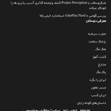
مایکروسافت با Project Perception کشف و وصله گذاری آسیب پذیری ها را
خودکار میکند
بررسی گوشی OnePlus Nord 6؛ استاندارد خیلی بالا!
معرفی دوستان
تجارت سرمایه
پزشک سلامت
ملک مگ
کشت آموز
مدارخ
پاک مگ
ایران را بگرد
مستر تعاون
ایران کسب
داستان‌های کوتاه رایان
pmcm
تماس با ما
سیاست حفظ حریم خصوصی