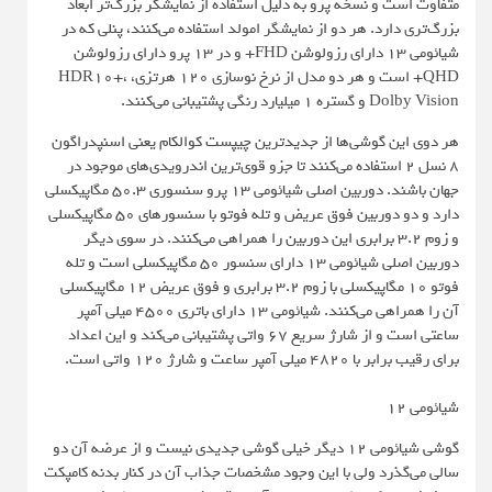
متفاوت است و نسخه پرو به دلیل استفاده از نمایشگر بزرگ‌تر ابعاد
بزرگ‌تری دارد. هر دو از نمایشگر امولد استفاده می‌کنند، پنلی که در
شیائومی 13 دارای رزولوشن FHD+ و در 13 پرو دارای رزولوشن
QHD+ است و هر دو مدل از نرخ نوسازی 120 هرتزی،‌ HDR10+،
Dolby Vision و گستره 1 میلیارد رنگی پشتیبانی می‌کنند.
هر دوی این گوشی‌ها از جدیدترین چیپست کوالکام یعنی اسنپدراگون
8 نسل 2 استفاده می‌کنند تا جزو قوی‌ترین اندرویدی‌های موجود در
جهان باشند. دوربین اصلی شیائومی 13 پرو سنسوری 50.3 مگاپیکسلی
دارد و دو دوربین فوق عریض و تله فوتو با سنسورهای 50 مگاپیکسلی
و زوم 3.2 برابری این دوربین را همراهی می‌کنند. در سوی دیگر
دوربین اصلی شیائومی 13 دارای سنسور 50 مگاپیکسلی است و تله
فوتو 10 مگاپیکسلی با زوم 3.2 برابری و فوق عریض 12 مگاپیکسلی
آن را همراهی می‌کنند. شیائومی 13 دارای باتری 4500 میلی آمپر
ساعتی است و از شارژ سریع 67 واتی پشتیبانی می‌کند و این اعداد
برای رقیب برابر با 4820 میلی آمپر ساعت و شارژ 120 واتی است.
شیائومی ۱۲
گوشی شیائومی ۱۲ دیگر خیلی گوشی جدیدی نیست و از عرضه آن دو
سالی می‌گذرد ولی با این وجود مشخصات جذاب آن در کنار بدنه کامپکت