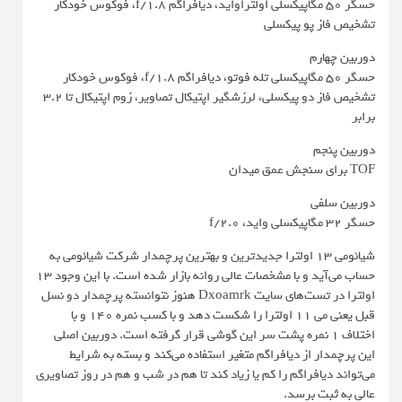
حسگر 50 مگاپیکسلی اولتراواید، دیافراگم f/1.8، فوکوس خودکار
تشخیص فاز پو پیکسلی
دوربین چهارم
حسگر 50 مگاپیکسلی تله فوتو، دیافراگم f/1.8، فوکوس خودکار
تشخیص فاز دو پیکسلی، لرزشگیر اپتیکال تصاویر، زوم اپتیکال تا 3.2
برابر
دوربین پنجم
TOF برای سنجش عمق میدان
دوربین سلفی
حسگر 32 مگاپیکسلی واید، f/2.0
شیائومی 13 اولترا جدیدترین و بهترین پرچمدار شرکت شیائومی به
حساب می‌آید و با مشخصات عالی روانه بازار شده است. با این وجود 13
اولترا در تست‌های سایت Dxoamrk هنوز نتوانسته پرچمدار دو نسل
قبل یعنی می 11 اولترا را شکست دهد و با کسب نمره 140 و با
اختلاف 1 نمره پشت سر این گوشی قرار گرفته است. دوربین اصلی
این پرچمدار از دیافراگم متغیر استفاده می‌کند و بسته به شرایط
می‌تواند دیافراگم را کم یا زیاد کند تا هم در شب و هم در روز تصاویری
عالی به ثبت برسد.