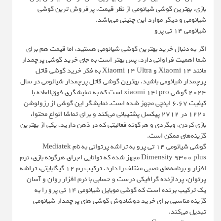
بازی، بهترین گوشی شیائومی از نظر قیمت، پرفروش ترین گوشی
شیائومی و دیگر موارد این چنینی می‌باشد.
شیائومی ۱۴ تی پرو
اگر به دنبال خرید بهترین گوشی شیائومی هستید، اما قیمت هم برای
شما اهمیت فراوانی دارد، پس بهتر است به جای خرید گوشی پرچمدار
مانند Xiaomi 14 و Xiaomi 14 Ultra به فکر خرید گوشی قاتل
پرچمدار شیائومی باشید. بهترین گوشی قاتل پرچمدار شیائومی در سال
2024 گوشی xiaomi 14t pro است که به نمایشگری فوق‌العاده با
کیفیت 6.67 اینچی مجهز شده است. نمایشگر این گوشی از رزولوشن
1220 در 2712 پیکسل پشتیبانی می‌کند و برای تماشا انواع محتوا،
بازی کردن، وبگردی و هرگونه فعالیتی که در ذهن دارید، یکی از بهترین
گزینه‌های ممکن است.
گوشی شیائومی ۱۴ تی پرو به تراشه پرتوانی به نام Mediatek
Dimensity 9300 plus مجهز شده که توانایی اجرای هرگونه بازی، نرم
افزار و برنامه‌های نصبی مختلف را دارد. ترکیب رم ۱۲ گیگابایتی، تراشه
پرتوان، پردازنده گرافیکی درست و حسابی با نرم افزار روان و آسان
یک ترکیب برنده است که گوشی موبایل شیائومی ۱۴ تی پرو را به
گزینه مناسبی برای خرید دوشادوش گوشی های پرچمدار شیائومی
تبدیل می‌کند.