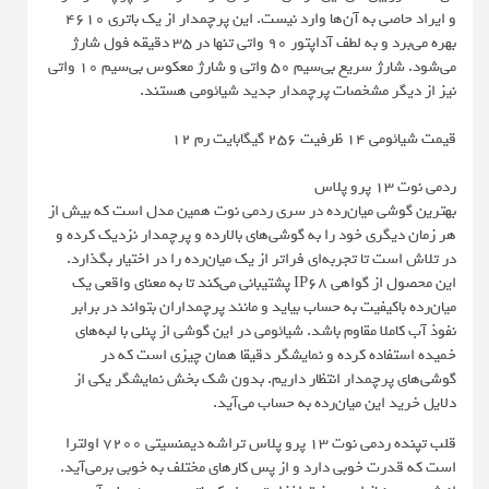
و ایراد حاصی به آن‌ها وارد نیست. این پرچمدار از یک باتری 4610
بهره می‌برد و به لطف آداپتور 90 واتی تنها در 35 دقیقه فول شارژ
می‌شود. شارژ سریع بی‌سیم 50 واتی و شارژ معکوس بی‌سیم 10 واتی
نیز از دیگر مشخصات پرچمدار جدید شیائومی هستند.
قیمت شیائومی 14 ظرفیت 256 گیگابایت رم 12
ردمی نوت 13 پرو پلاس
بهترین گوشی میان‌رده در سری ردمی نوت همین مدل است که بیش از
هر زمان دیگری خود را به گوشی‌های بالارده و پرچمدار نزدیک کرده و
در تلاش است تا تجربه‌ای فراتر از یک میان‌رده را در اختیار بگذارد.
این محصول از گواهی IP68 پشتیبانی می‌کند تا به معنای واقعی یک
میان‌رده باکیفیت به حساب بیاید و مانند پرچمداران بتواند در برابر
نفوذ آب کاملا مقاوم باشد. شیائومی در این گوشی از پنلی با لبه‌های
خمیده استفاده کرده و نمایشگر دقیقا همان چیزی است که در
گوشی‌های پرچمدار انتظار داریم. بدون شک بخش نمایشگر یکی از
دلایل خرید این میان‌رده به حساب می‌‌آید.
قلب تپنده ردمی نوت 13 پرو پلاس تراشه دیمنسیتی 7200 اولترا
است که قدرت خوبی دارد و از پس کارهای مختلف به خوبی برمی‌آید.