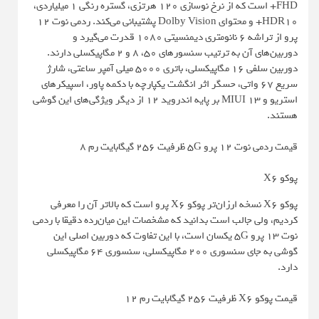
FHD+ است که از نرخ نوسازی 120 هرتزی، گستره رنگی 1 میلیاردی،
HDR10+ و محتوای Dolby Vision پشتیبانی می‌کند. ردمی نوت 12
پرو از تراشه 6 نانومتری دیمنسیتی 1080 قدرت می‌گیرد و
دوربین‌های آن به ترتیب سنسورهای 50، 8 و 2 مگاپیکسلی دارند.
دوربین سلفی 16 مگاپیکسلی، باتری 5000 میلی آمپر ساعتی، شارژ
سریع 67 واتی، حسگر اثر انگشت یکپارچه با دکمه پاور، اسپیکرهای
استریو و MIUI 13 بر پایه اندروید 12 از دیگر ویژگی‌های این گوشی
هستند.
قیمت ردمی نوت 12 پرو 5G ظرفیت 256 گیگابایت رم 8
پوکو X6
پوکو X6 نسخه ارزان‌تر پوکو X6 پرو است که بالاتر آن را معرفی
کردیم، ولی جالب است بدانید که مشخصات این میان‌رده دقیقا با ردمی
نوت 13 پرو 5G یکسان است، با این تفاوت که دوربین اصلی این
گوشی به جای سنسوری 200 مگاپیکسلی، سنسوری 64 مگاپیکسلی
دارد.
قیمت پوکو X6 ظرفیت 256 گیگابایت رم 12