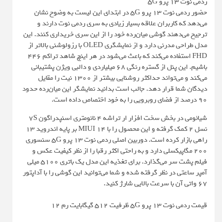
ردمی نوت 13 پرو 5G
حضور ردمی نوت 13 پرو 5G در ابتدای این لیست به وضوح نشان
می‌دهد که کاربران علاقه بسیار زیادی به سری ردمی نوت دارند و
ترجیح می‌دهند گوشی میان‌رده خود را از این سری خریداری کنند. این
مدل طراحی مدرنی دارد و از نمایشگری OLED با رزولوشنی بالاتر از
FHD استفاده می‌کند که باعث می‌شود در هر اینچ شاهد تراکم 446
باشیم. این پنل از گستره رنگی 68 میلیاردی و دالبی ویژن پشتیبانی
می‌کند و می‌تواند حداکثر روشنایی بیشتر از 1300 نیت را مقایل
دیدگان شما قرار دهد. جالب است بدانید نمایشگر این میان‌رده حدود
90 درصد از فضای روبرویی را به خود اختصاص داده است.
شیائومی در بخش سخت افزار ار تراشه 4 نانومتری اسنپدراگون 7S
نسل 2 کمک گرفته و این محصول را با MIUI 14 بر پایه اندروید 13
راهی بازار کرده است. دوربین اصلی ردمی نوت 13 پرو 5G سنسوری
200 مگاپیکسلی دارد و به راحتی اکثر رقبا را از نظر کیفیت عکس و
فیلم پشت سر می‌گذارد. برای تغذیه این مدل یک باتری 5100 میلی
آمپر ساعتی در نظر گرفته شده و شما می‌توانید این گوشی را با آداپتور
67 واتی آن با سرعت بالایی شارژ کنید.
قیمت ردمی نوت 13 پرو 5G ظرفیت 512 گیگابایت رم 12