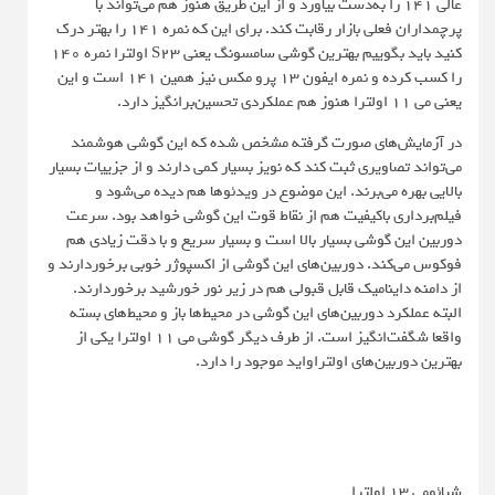
عالی 141 را به‌دست بیاورد و از این طریق هنوز هم می‌تواند با
پرچمداران فعلی بازار رقابت کند. برای این که نمره 141 را بهتر درک
کنید باید بگوییم بهترین گوشی سامسونگ یعنی S23 اولترا نمره 140
را کسب کرده و نمره ایفون 13 پرو مکس نیز همین 141 است و این
یعنی می 11 اولترا هنوز هم عملکردی تحسین‌برانگیز دارد.
در آزمایش‌های صورت گرفته مشخص شده که این گوشی هوشمند
می‌تواند تصاویری ثبت کند که نویز بسیار کمی دارند و از جزییات بسیار
بالایی بهره می‌برند. این موضوع در ویدئوها هم دیده می‌شود و
فیلم‌برداری باکیفیت هم از نقاط قوت این گوشی خواهد بود. سرعت
دوربین این گوشی بسیار بالا است و بسیار سریع و با دقت زیادی هم
فوکوس می‌کند. دوربین‌های این گوشی از اکسپوژر خوبی برخوردارند و
از دامنه داینامیک قابل قبولی هم در زیر نور خورشید برخوردارند.
البته عملکرد دوربین‌های این گوشی در محیط‌ها باز و محیط‌های بسته
واقعا شگفت‌انگیز است. از طرف دیگر گوشی می ۱۱ اولترا یکی از
بهترین دوربین‌های اولتراواید موجود را دارد.
شیائومی 13 اولترا