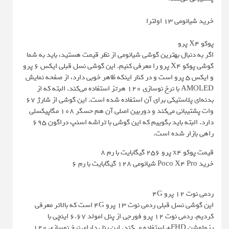
خرید شیائومی 13 اولترا
پوکو X4 پرو
اگر به دنبال بهترین گوشی شیائومی از نظر قیمت هستید، باید به شما
گوشی پوکو X4 پرو را معرفی کنیم. این گوشی نسل قبلی ایکس 6 پرو
و ایکس 5 پرو است و در کنار اینکه ظاهر خوبی دارد، از صفحه نمایش
AMOLED با نرخ نوسازی ۱۲۰ هرتز استفاده می‌کند. البته که از
بدنه‌ای پلاستیکی برای آن استفاده شده است. این گوشی از شارژ ۶۷
وات پشتیبانی می‌کند و دوربین اصلی آن هم حسگر ۱۰۸ مگاپیکسلی
دارد. البته باید بگوییم که این گوشی با تراشه اسنپ دراگون ۶۹۵
راهی بازار شده است.
قیمت پوکو x4 پرو 256 گیگابایت با رم 8
خرید Poco X4 Pro شیائومی 128 گیگابایت با رم 6
ردمی نوت 12 پرو 4G
این گوشی نسل قبلی ردمی نوت 13 پرو 4G است که بالاتر معرفی
کردیم. ردمی نوت 12 پرو فورجی از پنل امولد 6.67 اینچی با
رزولوشن FHD+ استفاده می‌کند. این پنل دارای نرخ نوسازی 120