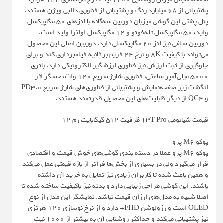
پشتیبانی از 68 میلیارد رنگ و پشتیبانی از فناوری دالبی ویژن هستند.
پنل پشتی این گوشی میزبان دوربین سه‌گانه با لنزهای 50 مگاپیکسل
واید، 50 مگاپیکسل تله‌فوتو و 12 مگاپیکسل اولترا واید است.
دوربین سلفی نیز لنز 20 مگاپیکسلی دارد. دوربین اصلی این محصول
می‌تواند با کیفیت 8K و نرخ 24 فریم بر ثانیه فیلمبرداری کند و برای
جلوگیری از ثبت لرزش نیز فناوری لرزشگیر الکترونیکی دارد. باتری
5000 میلی‌آمپر ساعتی، فناوری شارژ سریع 120 وات، حسگر اثر
انگشت زیر صفحه‌نمایش و پشتیبانی از فناوری‌های شارژ سریع PD3.0
و QC4 از دیگر قابلیت‌های این محصول قدرتمند هستند.
قیمت شیائومی 13T Pro ظرفیت 512 گیگابایت رم 12
پوکو M6 پرو
پوکو M6 پرو عملا در دسته‌ بندی گوشی‌های خوش قیمت و اقتصادی
قرار می‌گیرد ولی در بسیاری از بخش‌ها فراتر از بازه قیمتی عمل می‌کند
و همین باعث شده تا کاربران زیادی نیز تمایل به خرید آن داشته
باشند. این گوشی طراحی زیبایی دارد و بدنه نیز باکیفیت ساخته شده تا
اصلا شبیه به مدل‌های ارزان قیمت نباشد. نمایشگر این مدل از نوع
OLED است و رزولوشن FHD+ دارد و از نرخ نوسازی 120 هرتزی
نیز پشتیبانی می‌کند و حداکثر روشنایی آن به بیشتر از 1000 نیت