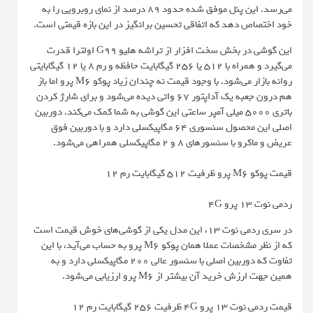
می‌رسد. این پنل موفق شده حدود 89 درصد از نمای روبرویی را به
خود اختصاص دهد که اتفاقی تحسین برانگیز در این بازه قیمتی است.
این گوشی در بخش سخت افزار از تراشه هلیو G99 اولترا قدرت
می‌گیرد و همراه با 512 یا 256 گیگابایت حافظه و رم 8 یا 12 گیگابایتی
روانه بازار می‌شود. با وجود قیمت نه چندان زیاد پوکو M6 پرو اما باز
هم درون جعبه یک آداپتور 67 واتی دیده می‌شود و برای شارژ کردن
باتری 5000 میلی آمپر ساعتی این گوشی به شما کمک می‌کند. دوربین
اصلی این محصول سنسوری 64 مگاپیکسلی دارد و با دوربین فوق
عریض و ماکرو با سنسورهای 8 و 2 مگاپیکسلی همراهی می‌شود.
قیمت پوکو M6 پرو ظرفیت 512 گیگابایت رم 12
ردمی نوت 13 پرو 4G
در سری ردمی نوت 13، این مدل یکی از گوشی‌های خوش قیمت است
که از نظر مشخصات عملا همان پوکو M6 پرو به حساب می‌آید، با این
تفاوت که دوربین اصلی با سنسور عالی 200 مگاپیکسلی دارد و به
همین جهت ارزش خرید آن بیشتر از M6 پرو ارزیابی می‌شود.
قیمت ردمی نوت 13 پرو 4G ظرفیت 256 گیگابایت رم 12