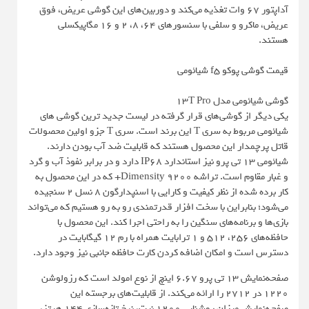
آداپتور 67 وات تغذیه می‌کند و دوربین‌های این گوشی عریض، فوق
عریض، ماکرو و سلفی با سنسورهای 64، 8، 2 و 16 مگاپیکسلی
هستند.
قیمت گوشی پوکو f5 شیائومی
گوشی شیائومی مدل 13T Pro
یکی دیگر از گوشی‌های قرار گرفته در لیست جدید ترین گوشی های
شیائومی مربوط به سری T این برند است. سری T جزو اولین محصولات
قاتل پرچمدار این محصول هستند که قابلیت ضد آب بودن دارند.
شیائومی 13 تی پرو نیز استاندارد IP68 دارد و در برابر نفوذ آب و گرد
و غبار مقاوم است. تراشه Dimensity 9200+ که در این محصول به
کار برده شده از نظر کیفیت و کارایی با اسنپدارگون 8 نسل 2 سنجیده
می‌شود؛ بنابراین با سخت افزار قدرتمندی رو به رو هستیم که می‌تواند
بازی‌ها و برنامه‌های سنگین را به راحتی اجرا کند. این محصول با
حافظه‌های 256، 512 و 1 ترابایت همراه با رم 12 گیگابایت در
دسترس است و امکان اضافه کردن کارت حافظه جانبی نیز وجود دارد.
صفحه‌نمایش 13 تی پرو 6.67 اینچ از نوع امولد است که رزولوشن
1220 در 2712 را ارائه می‌کند. از قابلیت‌های برجسته این
صفحه‌نمایش میزان روشنایی 1200 نیت، نرخ تازه‌سازی 144 هرتز،