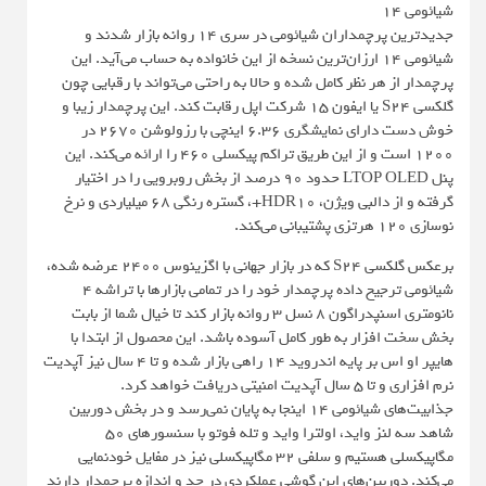
شیائومی 14
جدیدترین پرچمداران شیائومی در سری 14 روانه بازار شدند و
شیائومی 14 ارزان‌ترین نسخه از این خانواده به حساب می‌آید. این
پرچمدار از هر نظر کامل شده و حالا به راحتی می‌تواند با رقبایی چون
گلکسی S24 یا ایفون 15 شرکت اپل رقابت کند. این پرچمدار زیبا و
خوش دست دارای نمایشگری 6.36 اینچی با رزولوشن 2670 در
1200 است و از این طریق تراکم پیکسلی 460 را ارائه می‌کند. این
پنل LTOP OLED حدود ۹۰ درصد از بخش روبرویی را در اختیار
گرفته و از دالبی ویژن، HDR10+، گستره رنگی 68 میلیاردی و نرخ
نوسازی 120 هرتزی پشتیبانی می‌کند.
برعکس گلکسی S24 که در بازار جهانی با اگزینوس 2400 عرضه شده،
شیائومی ترجیح داده پرچمدار خود را در تمامی بازارها با تراشه 4
نانومتری اسنپدراگون 8 نسل 3 روانه بازار کند تا خیال شما از بابت
بخش سخت افزار به طور کامل آسوده باشد. این محصول از ابتدا با
هایپر او اس بر پایه اندروید 14 راهی بازار شده و تا 4 سال نیز آپدیت
نرم افزاری و تا 5 سال آپدیت امنیتی دریافت خواهد کرد.
جذابیت‌های شیائومی 14 اینجا به پایان نمی‌رسد و در بخش دوربین
شاهد سه لنز واید، اولترا واید و تله فوتو با سنسورهای 50
مگاپیکسلی هستیم و سلفی 32 مگاپیکسلی نیز در مفایل خودنمایی
می‌کند. دوربین‌های این گوشی عملکردی در حد و اندازه پرچمدار دارند