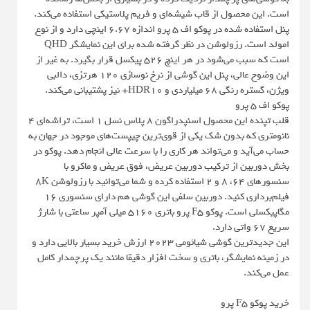
است. این محصول از قاب شیشه‌ای و فریم پلاستیکی استفاده می‌کند.
پنل استفاده شده در پوکو اف 5 پرو اندازه 6.67 اینچی دارد و از نوع
امولد است. رزولوشن در نظر گرفته شده برای این نمایشگر QHD
است که سبب می‌شود در هر اینچ 526 پیکسل قرار بگیرد. به غیر از
این وضوح عالی، پنل این گوشی از نرخ نوسازی 120 هرتزی، دالبی
ویژن، گستره رنگی 68 میلیاردی و HDR10+ نیز پشتیبانی می‌کند.
پوکو اف 5 پرو
قلب تپنده این محصول اسنپدراگون 8 پلاس نسل 1 است، تراشه‌ای 4
نانومتری که بدون شک یکی از قوی‌ترین چیپست‌های موجود در جهان به
حساب می‌آید و می‌تواند هر کاری را با سرعت عالی انجام دهد. پوکو در
بخش دوربین از ترکیب دوربین عریض، فوق عریض و ماکرو با
سنسورهای 64، 8 و 2 استفاده کرده و شما می‌توانید با رزولوشن 8K
فیلم‌برداری کنید. دوربین سلفی این گوشی هم دارای سنسوری 16
مگاپیکسلی است. پوکو F5 پرو باتری 5160 میلی‌ آمپر ساعتی با شارژ
سریع 67 واتی دارد.
این جدیدترین گوشی شیائومی 2023 ارزش خرید بسیار بالایی دارد و
در زمینه نمایشگر، باتری و سخت افزار دقیقا مانند یک پرچمدار کامل
عمل می‌کند.
خرید پوکو F5 پرو