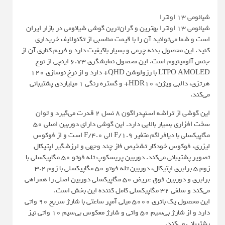
شیائومی 13 اولترا
شیائومی 13 اولترا بهترین و گران‌ترین گوشی شیائومی در بازار ایران
است و شما می‌توانید آن را با قیمت مناسبی از تکنولایف خریداری
کنید. این محصول بدنه چرمی و بسیار باکیفیت دارد و فریم کناری آن از
جنس آلومینیوم است. این محصول نمایشگری 6.73 اینچی از نوع
LTPO AMOLED با رزولوشن QHD+ دارد و از نرخ نوسازی 120
هرتزی، دالبی ویژن، HDR10+ و گستره رنگی 1 میلیاردی پشتیبانی
می‌کند.
این گوشی از تراشه اسنپدراگون 8 نسل 2 قدرت می‌گیرد و توان
سخت افزاری بسیار بالایی دارد. این گوشی دارای دوربین اصلی 50
مگاپیکسلی با دیافراگم متغیر F/1.9 الی F/4.0 است و از فوکوس
لیزری، فوکوس خودکار تشخیص فاز چند وجهی و لرزشگیر اپتیکال
تصویر پشتیبانی می‌کند. دوربین پریسکوپ تله فوتو 50 مگاپیکسلی با
زوم 5 برابری اپتیکال، دوربین تله فوتو 50 مگاپیکسلی با زوم 3.2
برابری و دوربین فوق عریض 50 مگاپیکسلی دوربین اصلی را همراهی
می‌کند و سلفی 32 مگاپیکسلی کامل کننده این بخش است.
این محصول یک باتری 5000 میلی آمپر ساعتی با شارژ سریع 90 واتی
دارد و از شارژ بی‌سیم 50 واتی و شارژ معکوس بی‌سیم 10 واتی نیز
پشتیبانی می‌کند.