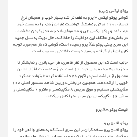
پوکو ایکس 5 پرو
گوشی پوکو ایکس 3 پرو به لطف تراشه بسیار خوب و همچنان نرخ
نوسازی 120 هرتزی نمایشگر توانست نظرات زیادی را به سمت خود
جلب کند و پوکو ایکس 4 پرو هم موفق شد با متعادل کردن مشخصات
در بخش‌های مختلف این موفقیت را حفظ کند. حال نوبت به نسل جدید
این سری یعنی پوکو X5 پرو رسیده است، گوشی که باز هم مورد توجه
کاربران قرار گرفته و بسیار دوست داشتنی و محبوب است.
جالب است که این محصول از نظر ظاهری، طراحی، باتری و نمایشگر تا
حد زیادی شبیه به ردمی نوت 12 است. در زمینه سخت افزار اما این
محصول از تراشه اسنپدراگون 778 استفاده کرده تا بتواند عملکرد
خوبی را ارائه دهد. همچنین در بخش دوربین شاهد سنسور اصلی 108
مگاپیکسلی هستیم و فوق عریض 8 مگاپیکسلی و ماکرو 2 مگاپیکسلی و
سلفی 16 مگاپیکسلی این مجموعه را کامل می‌کنند.
قیمت پوکو X5 پرو
پوکو اف 5 پرو
پوکو اف 5 پرو نسخه گران‌تر این سری است که به معنای واقعی خود را
به گوشی‌های پرچمدار نزدیک کرده و در بسیاری از بخش‌ها رسانده