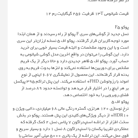
در نظر گرفته شده است.
قیمت شیائومی 13T ظرفیت 256 گیگابایت رم 12
پوکو F5
نسل جدید از گوشی‌های سری F پوکو از راه رسیدند و از همان ابتدا
مورد توجه کاربران قرار گرفتند. پوکو اف 5 نسخه ارزان‌تر این سری
است و با این وجود مشخصات و البته قیمت بسیار خوبی برای خرید
دارد. این گوشی را می‌توان در واقع اخرین مدل گوشی شیائومی به
حساب آورد. پوکو اف 5 ظاهر جدیدی دارد و حالا دیگر از یک فریم
مشخص برای دوربین‌ها استفاده نمی‌کند و لنزها بدوت فریم به روی
بدنه قرار گرفته‌اند. این محصول از نمایشگری 6.67 اینچی از نوع
امولد با رزولوشن FHD+ استفاده می‌کند. این پنل تراکم 395 پیکسل
بر هر اینچ را در اختیار قرار می‌دهد و توانسته حدود 89 درصد از
فضای روبرویی را به خود اختصاص دهد.
پوکو اف 5
نرخ نوسازی 120 هرتزی، گستره رنگی عالی 68 میلیاردی، دالبی ویژن و
HDR10+ از دیگر ویژگی‌های کلیدی این پنل هستند. پوکو در بخش
سخت افزار از تراشه اسنپدراگون 7 پلاس نسل 2 کمک گرفته که
عملکردی تقریبا یکسان با اسنپدراگون 8 نسل 1 دارد و بسیار سریع و
قوی عمل می‌کند. این تراشه از یک باتری 5000 میلی آمپر ساعتی با