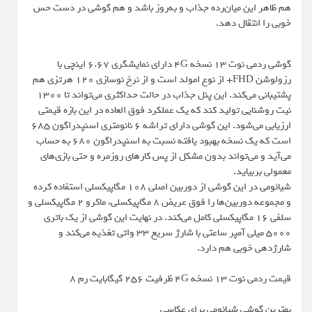
هم ظاهر این میان‌رده جذاب و به‌روز باشد و هم گوشی در دست حس
خوبی را انتقال دهد.
گوشی ردمی نوت 13 نسخه 4G دارای نمایشگری 6.67 اینچی با
رزولوشن FHD+ از نوع امولد است و از نرخ نوسازی 120 هرتزی هم
پشتیبانی می‌کند. این پنل جذاب در حالت حداکثری می‌تواند تا 1300
نیت روشنایی تولید کند که یک عملکرد فوق العاده در این بازه قیمتی
ارزیابی می‌شود. این گوشی دارای تراشه 6 نانومتری اسنپدراگون 685
است که یک نسخه بهبود یافته نسبت به اسنپدراگون 680 به حساب
می‌آید و می‌تواند بدون مشکل از پس کارهای روزمره و حتی بازی‌های
معمولی بربیاید.
شیائومی در این گوشی از دوربین اصلی 108 مگاپیکسلی استفاده کرده
و مجموعه دوربین‌ها را فوق عریض 8 مگاپیکسلی، ماکرو 2 مگاپیکسلی و
سلفی 16 مگاپیکسلی کامل می‌کند. در نهایت این گوشی از یک باتری
5000 میلی آمپر ساعتی با شارژ سریع 33 واتی تغذیه می‌کند و
شارژدهی خوبی هم دارد.
قیمت ردمی نوت 13 نسخه 4G ظرفیت 256 گیگابایت رم 8
بهترین گوشی شیائومی برای عکاسی