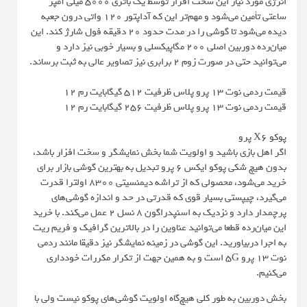
انرژی مورد نیاز این سخت افزار توسط یک باتری 5000 میلی آمپر
ساعتی تأمین می‌شود و مهم‌تر این که آداپتور 120 واتی درون جعبه
دیده می‌شود تا گوشی را در مدت حدود 20 دقیقه فول شارژ کند. این
میان‌رده دوربین اصلی 200 مگاپیکسلی و بسیار خوبی نیز دارد و
می‌توانید حتی در صورت زوم 2 برابری نیز تصاویر عالی به ثبت برساند.
قیمت ردمی نوت 13 پرو پلاس ظرفیت 512 گیگابایت رم 12
قیمت ردمی نوت 13 پرو پلاس ظرفیت 256 گیگابایت رم 12
پوکو X6 پرو
اگر اهل بازی باشید و اولویت شما بخش نمایشگر و سخت افزار باشد،
بدون هیچ شکی پوکو ایکس 6 پرو تبدیل به بهترین گوشی بازار برای
خرید می‌شود، محصولی که از تراشه دیمنسیتی 8300 اولترا قدرت
می‌گیرد، چیپستی بسیار قوی که قدرتی در حد و اندازه گوشی‌های
پرچمدار دارد و نزدیک به اسنپدراگون 8 نسل 2 عمل می‌کند. با خرید
این میان‌رده قطعا می‌توانید عناوین را در بالاترین گرافیک و فریم ریت
به اجرا دربیاورید. این گوشی در زمینه نمایشگر نیز دقیقا مانند ردمی
نوت 13 پرو 5G است و به همین جهت از تکرار مکررات خودداری
می‌کنیم.
بخش دوربین به طور کلی هیچ‌گاه اولویت گوشی‌های پوکو نیست ولی با