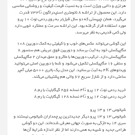
هرتزی و دالبی ویژن است و به نسبت قیمت کیفیت و روشنایی مناسبی
دارد. این محصول از تراشه 8 نانومتری اسنپدراگون 732G قدرت
می‌گیرد، همان چیپستی که دو سال قبل‌تر به روی ردمی نوت 10 پرو
مورد استفاده قرار گرفته بود. این تراشه سرعت و عملکرد خوبی دارد
ولی کمی قدیمی به نظر می‌رسد.
این گوشی می‌تواند عکس‌های خوب و با کیفیتی به کمک دوربین 108
مگاپیکسلی خود به ثبت برساند و دوربین فوق عریض هم سنسور 8
مگاپیکسلی دارد. ترکیب دوربین‌ها با ماکرو و عمق میدان 2 مگاپیکسلی
و سلفی 16 مگاپیکسلی تکمیل می‌شود و شما با دوربین اصلی می‌توانید
ویدئوهای 4K به ثبت برسانید. این مدل یک باتری 5000 میلی آمپر
ساعتی دارد و از شارژ سریع 67 واتی هم پشتیبانی می‌کند.
خرید ردمی نوت 12 پرو 4G نسخه 256 گیگابایت با رم 8
خرید ردمی نوت 12 پرو 4G نسخه 128 گیگابایت با رم 8
شیائومی 13 و 13 پرو
شیائومی 13 و 13 پرو دیگر جدیدترین پرچمداران شیائومی نیستند و
سری 14 به تازگی به صورت جهانی معرفی شده‌اند. این دو گوشی
طراحی جدید و شبیه به همی دارند اما از نظر اندازه شرایط آن‌ها