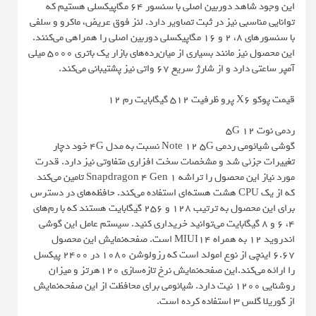
این وجود شاهد دوربین اصلی با سنسور 64 مگاپیکسلی هستیم که
توانایی مناسبی نیز در ثبت تصاویر دارد. لنز فوق عریض، ماکرو و سلفی
با سنسورهای 8، 2 و 16 مگاپیکسلی دوربین اصلی را همراهی می‌کنند.
این محصول نیز مانند بسیاری از میان‌رده‌های بازار یک باتری 5000 میلی
آمپر ساعتی دارد و از شارژ سریع 67 واتی نیز پشتیبانی می‌کند.
قیمت پوکو X6 پرو ظرفیت 512 گیگابایت رم 12
ردمی نوت 12 5G
گوشی شیائومی ردمی Note 12 5G نسبت به مدل 4G خود دچار
تغییرات جزئی شد و مشخصات سخت افزاری متفاوتی نیز دارد. قدرت
مورد نیاز این محصول را تراشه Snapdragon 4 Gen 1 تامین می‌کند
که از یک CPU هشت هسته‌ای استفاده می‌کند. حافظه‌های در دسترس
برای این محصول به ترتیب 128 و 256 گیگابایت هستند که با رم‌های
4، 6 و 8 گیگابایت می‌توانید خریداری کنید. سیستم عامل این گوشی
اندروید 12 به همراه MIUI14 است. صفحه‌نمایش این محصول
6.67 اینچی از نوع امولد است که رزولوشن 1080 در 2400 پیکسل
را ارائه می‌کند.این صفحه‌نمایش نرخ تازه‌سازی 120هرتز و میزان
روشنایی 1200 نیت دارد. شیائومی برای محافظت از این صفحه‌نمایش
از گوریلا گلس 3 استفاده کرده است.