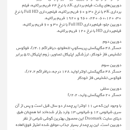
دوربین‌های پشت: فیلم برداری 8K با نرخ ۲۴ فریم برثانیه، فیلم
برداری 4K با نرخ ۳۰ و ۶۰ فریم برثانیه، فیلم‌برداری Full HD با نرخ
۳۰، ۶۰،۱۲۰، ۲۴۰، ۹۶۰ و ۱۹۲۰ فریم برثانیه.
دوربین جلو: فیلم‌برداری Full HD با نرخ ۳۰ و ۶۰ فریم برثانیه،
فیلم‌برداری HD با نرخ ۱۲۰ فریم برثانیه.
دوربین دوم
حسگر ۴۸ مگاپیکسلی پریسکوپ تله‌فوتو، دیافراگم f/4.1، فوکوس
تشخیص فاز خودکار، لرزشگیر اپتیکال تصاویر، زوم اپتیکال تا ۵ برابر
دوربین سوم
حسگر ۴۸ مگاپیکسلی اولتراواید ۱۲۸ درجه، دیافراگم f/2.2،
فوکوس تشخیص فاز خودکار
دوربین سلفی
حسگر ۲۰ مگاپیکسلی واید، f/2.2
با وجود این که می 11 اولترا پرچمدار دو سال قبل است و پس از آن
سری شیائومی 12 و شیائومی 13 وارد بازار شده‌اند اما همچنان طبق
دیتای سایت Dxomark این محصول بهترین گوشی شیامی از نظر
دوربین است. این پرچمدار بسیار جذاب موفق شده امتیاز فوق‌العاده