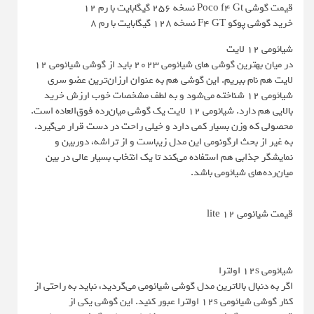
قیمت گوشی Poco f4 Gt نسخه 256 گیگابایت با رم 12
خرید گوشی پوکو F4 GT نسخه 128 گیگابایت با رم 8
شیائومی ۱۲ لایت
در میان بهترین گوشی های شیائومی 2023 باید از گوشی شیائومی ۱۲
لایت هم نام ببریم. این گوشی هم به عنوان ارزان‌ترین عضو سری
شیائومی 12 شناخته می‌شود و به لطف مشخصات خوب ارزش خرید
بالایی هم دارد. شیائومی ۱۲ لایت یک گوشی میان‌رده فوق‌العاده است.
محصولی که وزن بسیار کمی دارد و خیلی راحت در دست قرار می‌گیرد.
به غیر از بحث ارگونومی این مدل زیباست و از تراشه، دوربین و
نمایشگر جذابی هم استفاده می‌کند تا یک انتخاب بسیار عالی در بین
میان‌رده‌های شیائومی باشد.
قیمت شیائومی 12 lite
شیائومی 12s اولترا
اگر به دنبال بالاترین مدل گوشی شیائومی می‌گردید، نباید به راحتی از
کنار گوشی شیائومی 12s اولترا عبور کنید. این گوشی یکی از