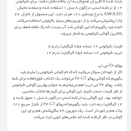
باعث شده تا کاربران همچنان به آن علاقه نشان دهند. برای شیائومی
۱۲ از تراشه اسنپ دراگون ۸ نسل ۱ استفاده شده و صفحه نمایش
AMOLED با نرخ نوسازی ۱۲۰ هرتز دارد. این محصول از شارژر ۶۷
وات پشتیبانی می‌کند و از دوربین‌های بسیار باکیفیتی استفاده می‌کند.
البته باید بگوییم که این گوشی ضد آب نیست که یک نقطه ضعف برای
بالاترین گوشی شیائومی به شمار می‌رود.
قیمت شیائومی ۱۲ نسخه 256 گیگابایت با رم 8
خرید شیائومی 12 نسخه 256 گیگابایت با رم 12
پوکو F4 جی تی
اگر از خودتان سوال می‌کنید که کدام گوشی شیائومی را بخرم باید
بگوییم که گوشی پوکو F4 GT می‌تواند یک انتخاب فوق‌العاده برای شما
باشد. پوکو F4 جی تی را هم می‌توانیم به عنوان بهترین گوشی شیائومی
از نظر قیمت حساب کنیم. این گوشی برای گیمرها انتخاب مناسبی
خواهد بود. این گوشی به تراشه اسنپ دراگون ۸ نسل ۱ مجهز شده و
۱۲ گیگابایت رم دارد. باید بگوییم که پوکو F4 GT از شارژ سریع ۱۲۰
وات هم برخوردار است. یک دوربین ۶۴ مگاپیکسلی هم برای این
گوشی در نظر گرفته شده که عکس‌های خوبی ثبت می‌کند.