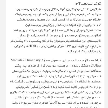
گوشی شیائومی 13T
شیائومی 13 تی جدیدترین گوشی قاتل پرچمدار شیائومی محسوب
می‌شود که با توجه به کارایی و ویژگی‌هایی که دارد به زودی می‌تواند
جایگاه خوبی در بین کاربران کسب کند. این محصول صفحه‌نمایشی
6.67 اینچی از نوع امولد دارد که از ویژگی‌هی برجسته این
صفحه‌نمایش میزان روشنایی 1200 نیت را تولید می‌کند و برای شما
امکان دیدن محتوای صفحه را زیر نور نیز فراهم می‌کند. از دیگر
قابلیت‌های این صفحه‌نمایش می‌توان به تراکم پیکسلی 466 پیکسل در
هر اینچ، نرخ تازه‌سازی 144 هرتز، پشتیبانی از HDR10+ و نمایش
68 میلیارد رنگ اشاره کرد.
تراشه به کار برده شده در این محصول Mediatek Dimensity 8200
Ultra که متشکل شده از 8 هسته. دوربین قرار گرفته در پنل پشتی
سه‌گانه است و لنز اصلی 50 مگاپیکسلی واید، دوربین 50 مگاپیکسلی
تله فوتو و لنز 12 مگاپیکسلی اولترا واید از مشخصات دوربین آن
هستند. با استفاده از شیائومی 13 تی می‌توانید ویدئوهایی با کیفیت 4k
و نرخ 30 فریم بر ثانیه ضبط کنید و با داشتن لرزشگیر الکترونیکی
نگرانی از بابت لرزش دستانتان حین فیلمبرداری نخواهید داشت. باتری
5000 میلی‌آمپر ساعتی xiaomi 13t از قدرت نگهداری شارژ بالایی
برخوردار شده و برای شارژ سریع آن نیز فناوری شارژ سریع 67 وات