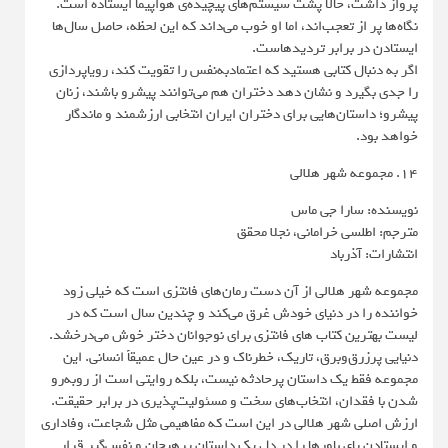
پرواز داشت، حالا پشت سیستم‌های پیچیده‌ی هواپیما ایستاده است.
نگاه‌ها پر از تعجب‌اند، اما او خوب می‌داند که این لحظه، حاصل سال‌ها
ایستادن در برابر تردیدهاست.
اگر به دنبال کتابی هستید که اعتمادبه‌نفس را تقویت کند، رویاپردازی
را جدی بگیرد و نشان دهد دختران هم می‌توانند پیشرو باشند، زنان
پیشرو؛ داستان‌هایی برای دختران ایران انتخابی ارزشمند و ماندگار
خواهد بود.
14. مجموعه شهر هلالی
نویسنده: سارا جی ماس
مترجم: اطلسی خرامانی، نجلا محقق
انتشارات: آذرباد
مجموعه شهر هلالی از آن دست رمان‌‌های فانتزی است که خیلی زود
خواننده را در دنیای خودش غرق می‌کند و چندین سال است که در
لیست بهترین کتاب های فانتزی برای نوجوانان دختر خوش می‌درخشد.
دنیایی پرزرق‌وبرق، تاریک، خطرناک و در عین حال عمیقاً انسانی. این
مجموعه فقط یک داستان پرحادثه نیست، بلکه روایتی است از روبه‌رو
شدن با فقدان، انتخاب‌های سخت و مسئولیت‌پذیری در برابر حقیقت.
ارزش اصلی شهر هلالی در این است که مفاهیمی مثل شجاعت، وفاداری
و ایستادن پای باورها را در دل یک داستان پرهیجان و نفس‌گیر قرار