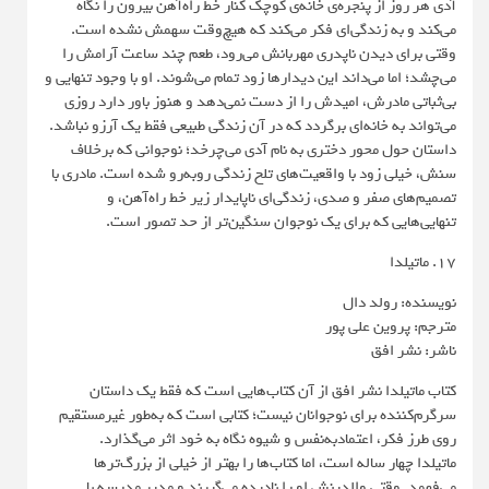
آدی هر روز از پنجره‌ی خانه‌ی کوچک کنار خط راه‌آهن بیرون را نگاه
می‌کند و به زندگی‌ای فکر می‌کند که هیچ‌وقت سهمش نشده است.
وقتی برای دیدن ناپدری مهربانش می‌رود، طعم چند ساعت آرامش را
می‌چشد؛ اما می‌داند این دیدارها زود تمام می‌شوند. او با وجود تنهایی و
بی‌ثباتی مادرش، امیدش را از دست نمی‌دهد و هنوز باور دارد روزی
می‌تواند به خانه‌ای برگردد که در آن زندگی طبیعی فقط یک آرزو نباشد.
داستان حول محور دختری به نام آدی می‌چرخد؛ نوجوانی که برخلاف
سنش، خیلی زود با واقعیت‌های تلخ زندگی روبه‌رو شده است. مادری با
تصمیم‌های صفر و صدی، زندگی‌ای ناپایدار زیر خط راه‌آهن، و
تنهایی‌هایی که برای یک نوجوان سنگین‌تر از حد تصور است.
17. ماتیلدا
نویسنده: رولد دال
مترجم: پروین علی پور
ناشر: نشر افق
کتاب ماتیلدا نشر افق از آن کتاب‌هایی است که فقط یک داستان
سرگرم‌کننده برای نوجوانان نیست؛ کتابی است که به‌طور غیرمستقیم
روی طرز فکر، اعتمادبه‌نفس و شیوه نگاه به خود اثر می‌گذارد.
ماتیلدا چهار ساله است، اما کتاب‌ها را بهتر از خیلی از بزرگ‌ترها
می‌فهمد. وقتی والدینش او را نادیده می‌گیرند و مدیر مدرسه با