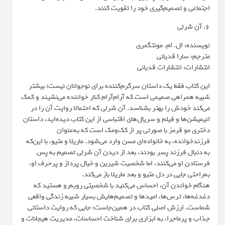
اجتماعی و تصمیم‌گیری خود را تقویت کنند.
6. آن شرلی
نویسنده: ال. ام. مونتگمری
مترجم: سارا قدیانی
انتشارات: انتشارات قدیانی
این کتاب فقط یک داستان سرگرم‌کننده برای نوجوانان نیست؛ بیشتر
شبیه همراهی صمیمی است که آرام‌آرام کنار خواننده می‌نشیند و کمک
می‌کند خودش را بهتر بشناسد. آن شرلی که احتمالا روایت آن را در
انیمیشن‌ها و فیلم‌ و سریال‌های اقتباسی از این کتاب دیده‌اید، داستان
دختری مو قرمز با صورتی پر از کک‌ومک است که به‌عنوان
فرزندخوانده، به خانواده‌ای مسن وارد می‌شود. ماریلا و متیو، با این‌که
به دنبال فرزند پسر بودند، بعد از دیدن آن شرلی تصمیم به پس
فرستادن او می‌کنند، اما شخصیت شیرین و خیال پرداز و پرحرف او،
به‌راحتی جایی در دل متیو و بعد ماریلا باز می‌کند.
هنگام خواندن آن، احساس می‌کنید با شخصیتی روبه‌رو هستید که
دغدغه‌ها، ترس‌ها، امیدها و تصمیم‌هایش بسیار شبیه زندگی واقعی
شماست. ارزش اصلی کتاب در همین‌جاست؛ جایی که روایت داستانی
جذاب و پرماجرا، به ابزاری برای شناخت احساسات، مدیریت هیجانات و