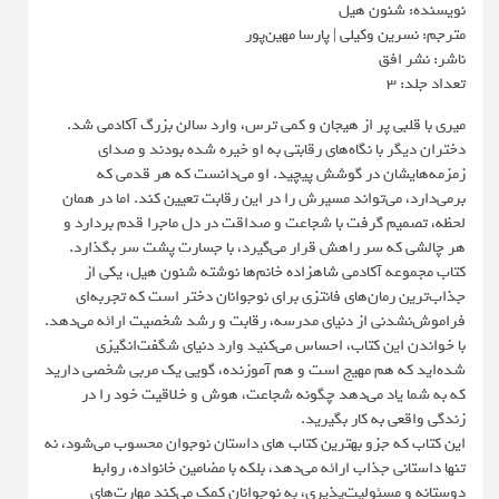
نویسنده: شنون هیل
مترجم: نسرین وکیلی | پارسا مهین‌پور
ناشر: نشر افق
تعداد جلد: 3
میری با قلبی پر از هیجان و کمی ترس، وارد سالن بزرگ آکادمی شد.
دختران دیگر با نگاه‌های رقابتی به او خیره شده بودند و صدای
زمزمه‌هایشان در گوشش پیچید. او می‌دانست که هر قدمی که
برمی‌دارد، می‌تواند مسیرش را در این رقابت تعیین کند. اما در همان
لحظه، تصمیم گرفت با شجاعت و صداقت در دل ماجرا قدم بردارد و
هر چالشی که سر راهش قرار می‌گیرد، با جسارت پشت سر بگذارد.
کتاب مجموعه آکادمی شاهزاده خانم‌ها نوشته شنون هیل، یکی از
جذاب‌ترین رمان‌های فانتزی برای نوجوانان دختر است که تجربه‌ای
فراموش‌نشدنی از دنیای مدرسه، رقابت و رشد شخصیت ارائه می‌دهد.
با خواندن این کتاب، احساس می‌کنید وارد دنیای شگفت‌انگیزی
شده‌اید که هم مهیج است و هم آموزنده، گویی یک مربی شخصی دارید
که به شما یاد می‌دهد چگونه شجاعت، هوش و خلاقیت خود را در
زندگی واقعی به کار بگیرید.
این کتاب که جزو بهترین کتاب‌ های داستان نوجوان محسوب می‌شود، نه
تنها داستانی جذاب ارائه می‌دهد، بلکه با مضامین خانواده، روابط
دوستانه و مسئولیت‌پذیری، به نوجوانان کمک می‌کند مهارت‌های