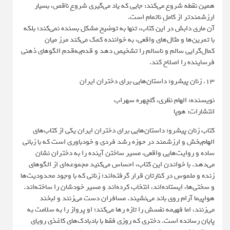
همین نقطه شروع می‌کند: جایی که یاد می‌گیری شروعِ ناقص، بسیار
ارزشمندتر از کاملِ ناتمام است.
آن ماری دابش در این کتاب، تنها به توضیح مشکل بسنده نمی‌کند؛ بلکه
با تمرین‌ها و مثال‌های واقعی، به خواننده کمک می‌کند مرز میان
کمال‌گرایی سالم و ناسالم را تشخیص دهد و قدم‌به‌قدم الگوهای ذهنی
فرساینده را اصلاح کند.
13. زنان پیشرو؛ داستان‌هایی برای دختران ایران
نویسنده: الهام نظری، گلچهره سهراب
انتشارات: هوپا
کتاب زنان پیشرو؛ داستان‌هایی برای دختران ایران یکی از کتاب‌های
الهام‌بخش و ارزشمند در حوزه رشد فردی و خودباوری است که با زبانی
ساده و روایت‌هایی واقعی، مسیر ساختن آینده را به دختران نشان
می‌دهد. با خواندن این کتاب، احساس می‌کنید مجموعه‌ای از الگوهای
زنده و ملموس در کنارتان قرار گرفته‌اند؛ زنانی که با وجود محدودیت‌ها
و سختی‌ها، ایستاده‌اند، انتخاب کرده‌اند و مسیر خودشان را ساخته‌اند.
هواپیما آرام روی باند می‌نشیند. مسافران دست می‌زنند و لبخند
می‌زنند، اما فهیمه نفسش را تازه رها می‌کند؛ او پرواز را به سلامت به
پایان رسانده است. دختری که روزی فقط با بادبادک‌های کاغذی رویای