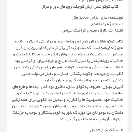
شخصیتی نوجوان نقش دارند.
1. کتاب کوکو شنل؛ زنان کوچک، رویاهای دور و دراز
نویسنده: ماریا ایزابل سانچز وگارا
مترجم: زهره زاهدی
انتشارات: كارگاه فيلم و گرافيگ سپاس
کتاب کوکو شانل؛ زنان کوچک، رویاهای دور و دراز یکی از بهترین کتاب
های زندگینامه است که نه‌تنها زندگی یکی از تأثیرگذارترین زنان قرن
بیستم را روایت می‌کند، بلکه به نوجوانان انگیزه می‌دهد تا با شجاعت و
خلاقیت، رویاهایشان را دنبال کنند. هر نخ و پارچه برای او فرصتی بود
تا نشان دهد سادگی و شکوه می‌توانند هم‌زمان با هم زندگی کنند. این
کتاب نشان می‌دهد چگونه پشتکار، جسارت و تخیل می‌تواند مسیر
زندگی را تغییر دهد و اثر ماندگاری بر جهان بگذارد.
گابریل بونول، معروف به کوکو شانل، دختری بود که با ایده‌ها و طرح‌های
ساده اما لوکس خود، دنیای مد فرانسه را متحول کرد. او با شجاعت و
خلاقیت خود، محدودیت‌ها را کنار زد و تبدیل به الگویی برای همه زنانی
شد که می‌خواهند با دل دادن به رویاهایشان، مسیرشان را بسازند. این
داستان به نوجوانان می‌آموزد که باور به خود، پشتکار و توجه به جزئیات
می‌تواند آن‌ها را به اهداف بزرگ برساند.
2. متشکرم؛ از ته دل