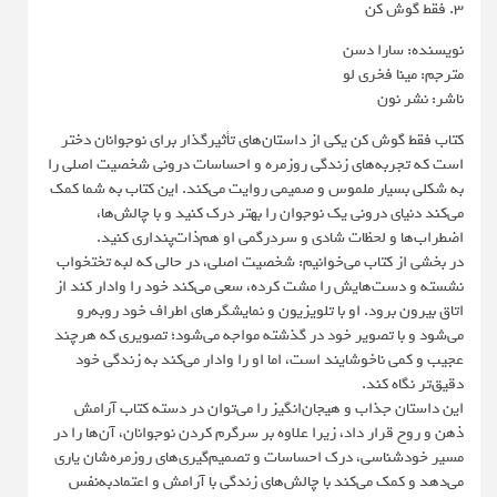
3. فقط گوش کن
نویسنده: سارا دسن
مترجم: مینا فخری لو
ناشر: نشر نون
کتاب فقط گوش کن یکی از داستان‌های تأثیرگذار برای نوجوانان دختر
است که تجربه‌های زندگی روزمره و احساسات درونی شخصیت اصلی را
به شکلی بسیار ملموس و صمیمی روایت می‌کند. این کتاب به شما کمک
می‌کند دنیای درونی یک نوجوان را بهتر درک کنید و با چالش‌ها،
اضطراب‌ها و لحظات شادی و سردرگمی او هم‌ذات‌پنداری کنید.
در بخشی از کتاب می‌خوانیم: شخصیت اصلی، در حالی که لبه تختخواب
نشسته و دست‌هایش را مشت کرده، سعی می‌کند خود را وادار کند از
اتاق بیرون برود. او با تلویزیون و نمایشگرهای اطراف خود روبه‌رو
می‌شود و با تصویر خود در گذشته مواجه می‌شود؛ تصویری که هرچند
عجیب و کمی ناخوشایند است، اما او را وادار می‌کند به زندگی خود
دقیق‌تر نگاه کند.
این داستان جذاب و هیجان‌انگیز را می‌توان در دسته کتاب آرامش
ذهن و روح قرار داد، زیرا علاوه بر سرگرم کردن نوجوانان، آن‌ها را در
مسیر خودشناسی، درک احساسات و تصمیم‌گیری‌های روزمره‌شان یاری
می‌دهد و کمک می‌کند با چالش‌های زندگی با آرامش و اعتمادبه‌نفس