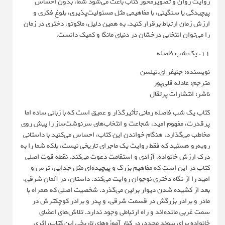
روایت روان و تصویرمحور کتاب باعث می‌شود شما، بدون احساس
پیچیدگی یا سنگینی، با مفاهیمی مثل مسئولیت‌پذیری، بلوغ فکری و
ارزش زمان ارتباط برقرار کنید. به همین دلیل، ماکوتو، دختری در زمان
را می‌توان انتخابی درخشان در دنیای مانگا و کمیک دانست.
11. یک شب فاصله
نویسنده: جنیفر ای.نیلسن
مترجم: عادله قلی‌پور
ناشر: انتشارات پرتقال
کتاب یک شب فاصله رمانی تأثیرگذار و عمیق است که با زبانی ساده اما
پرقدرت، مفهوم امید، شجاعت و انتخاب‌های سرنوشت‌ساز را پیش روی
مخاطب می‌گذارد. هنگام خواندن این کتاب، احساس می‌کنید با داستانی
روبه‌رو هستید که فقط روایت یک ماجرای تاریخی نیست، بلکه شما را به
درک ارزش خانواده، آزادی و استقامت دعوت می‌کند. نقطه قوت اصلی
کتاب در این است که مفاهیم بزرگ و پیچیده‌ای مثل جدایی، ترس و
امید را از نگاه دختری نوجوان روایت می‌کند. داستان، در آلمان شرقی،
بعد از کشیده شدن دیوار برلین می‌گذرد. شخصیت اصلی که همراه با
مادر و برادر بزرگش در قسمت شرقی، و پدر و برادر کوچکترش در
سمت غربی مانده‌اند و راه ارتباطی وجود ندارد. تلاش‌های اعضای
خانواده برای پیوند مجدد، در کنار آموزه‌های تاریخی این کتاب، اثری