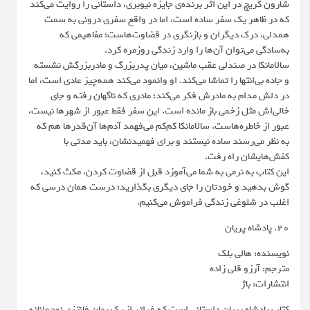
شارون کریچ در این اثر برنده‌ی جایزه نیوبری، داستانی را روایت می‌کند
که در ظاهر یک سفر ساده است، اما در واقع سفری درونی به سمت
همدلی، درک دیگران و بازنگری در قضاوت‌هاست؛ مفاهیمی که
به‌سادگی می‌توان آن‌ها را وارد زندگی روزمره کرد.
سالامانکا در صندلی عقب ماشین، میان پدربزرگ و مادربزرگش نشسته
و جاده بی‌انتها را تماشا می‌کند. او وانمود می‌کند همه‌چیز عادی است، اما
در دلش مدام به مادرش فکر می‌کند؛ مادری که ناگهان رفته و جای
خالی‌اش مثل زخمی باز مانده است. این سفر فقط عبور از شهرها نیست،
عبور از خاطره‌هاست. سالامانکا کم‌کم می‌فهمد آدم‌ها آن‌قدرها هم که
به نظر می‌رسند ساده نیستند و برای فهمیدنشان، باید مدتی با
کفش‌هایشان راه رفت.
این کتاب به ‌نرمی به شما می‌آموزد قبل از قضاوت کردن، مکث کنید،
گوش بدهید و خودتان را جای دیگری بگذارید؛ درست همان درسی که
اغلب در شلوغی زندگی فراموش می‌کنیم.
20. پادشاه پریان
نویسنده: هالی بلک
مترجم: آرزو قلی زاده
انتشارات: باژ
کتاب پادشاه پریان داستانی است که فراتر از یک رمان فانتزی نوجوانانه