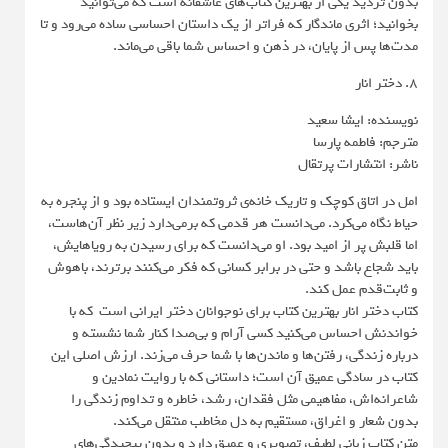
بدون تردید یکی از بهترین کتاب‌های عاشقانه‌ است که می‌توانید
بخوانید؛ اثری ماندگار که فراتر از یک داستان احساسی ساده می‌رود و تا
مدت‌ها پس از پایان، در ذهن و احساس شما باقی می‌ماند.
8. دختر انار
نویسنده: ایشا سعید
مترجم: فاطمه پارسا
ناشر: انتشارات پرتقال
امل در اتاق کوچک و تاریک خانه‌ی ثروتمندان ایستاده بود و از پنجره به
حیاط نگاه می‌کرد. می‌دانست هر قدمی که برمی‌دارد زیر نظر آن‌هاست،
اما قلبش پر از امید بود. او می‌دانست که برای رسیدن به رویاهایش،
باید شجاع باشد و حتی در برابر کسانی که فکر می‌کنند برترند، باهوش
و ثابت‌قدم عمل کند.
کتاب دختر انار بهترین کتاب برای نوجوانان دختر ایرانی است که با
خواندنش احساس می‌کنید کسی آرام و بی‌صدا کنار شما نشسته و
درباره زندگی، رفتن‌ها و ماندن‌ها با شما حرف می‌زند. ارزش اصلی این
کتاب در سادگی عمیق آن است؛ داستانی که با روایت نمادین و
شاعرانه‌اش، مفاهیمی مثل فقدان، رشد، خاطره و تداوم زندگی را
بدون شعار و اغراق، مستقیم به دل مخاطب منتقل می‌کند.
متن کتاب زبانی لطیف، تصویری و عمیق دارد و بدون پیچیدگی‌های