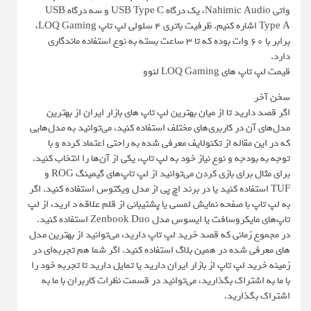
واتی Nahimic Audio، یک درگاه USB Type C و سه درگاه USB
Type A اشاره کنیم. ظرفیت باتری ۴ سلولی لپ تاپ LOQ Gaming،
برابر با ۶۰ وات بوده که تا ۳ ساعت بسته به نوع استفاده ماندگاری
دارد.
قیمت لپ تاپ های LOQ Gaming لنوو
سخن آخر
اگر قصد دارید تا از میان بهترین لپ تاپ های بازار ایران از بهترین
مدل‌های آن در کاربری‌های مختلف استفاده کنید، می‌توانید به مدل‌هایی
که در این مقاله از تکنولایف معرفی شده به راحتی اعتماد کرده و با
توجه به بودجه و نوع نیاز خود به لپ تاپ، یکی از آن‌ها را انتخاب کنید.
برای مثال برای بازی کردن می‌توانید از لپ تاپ‌های گیمینگ ROG و
TUF استفاده کنید یا در برند اچ پی از مدل ویکتوس استفاده کنید. اگر
به لپ تاپ با صفحه نمایش لمسی یا پشتیبانی از قلم علاقه د ارید، از لپ
تاپ‌های مایکروسافت یا ایسوس مدل Zenbook Duo استفاده کنید.
در مجموع زمانی که قصد خرید لپ تاپ دارید، می‌توانید از بهترین مدل
های معرفی شده در همین بلاگ استفاده کنید. اگر شما هم تجربه‌ای در
زمینه خرید لپ تاپ از بازار ایران دارید یا تمایل دارید تا تجربه خود را
با ما به اشتراک بگذارید، می‌توانید در قسمت نظرات کاربران با ما به
اشتراک بگذارید.