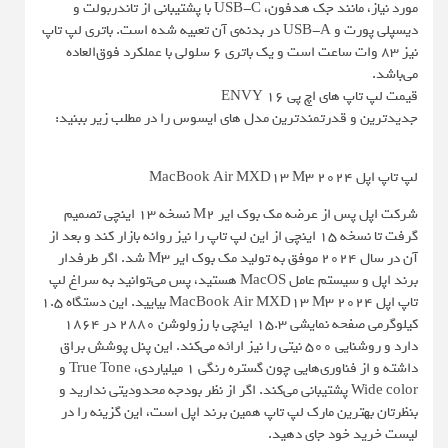
مورد نیاز، مانند جک هدفون، USB-C با پشتیبانی از تاندربولت و
دیسپلی پورت و USB-A در بدنه‌ی آن تعبیه شده است. باتری لپ تاپ
نیز ۸۳ وات ساعت است و یک باتری ۶ سلولی با عملکرد فوق‌العاده
می‌باشد.
قیمت لپ تاپ های اچ پی ENVY 16
جدیدترین و قدرتمندترین مدل های ایسوس را در مطلب زیر ببنید:
لپ تاپ اپل MacBook Air MXD13 M3 2024
شرکت اپل پس از عرضه مک بوک ایر M2 نسخه 13 اینچی تصمیم
گرفت تا نسخه 15 اینچی از این لپ تاپ را نیز روانه بازار کند و بعد از
آن در سال 2024 موفق به تولید مک بوک ایر M3 شد. اگر طرفدار
برند اپل و سیستم عامل MacOS هستید، پس می‌توانید به سراغ لپ
تاپ اپل MacBook Air MXD13 M3 2024 بیایید. این دستگاه 1.5
کیلوگرمی صفحه نمایشی 15.3 اینچی با رزولوشن 2880 در 1864
دارد و روشنایی 500 نیتی را نیز ارائه می‌کند. این پنل پوشش براق
داشته و از فناوری‌هایی چون گستره رنگی 1 میلیاردی، True Tone و
Wide color پشتیبانی می‌کند. اگر از نظر بودجه محدودیتی ندارید و
بنظرتان بهترین مارک لپ تاپ همین برند اپل است، این گزینه را در
لیست خرید خود جای دهید.