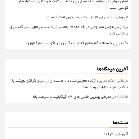
نقش خواب در موفقیت تحصیلی پررنگ‌تر از تغذیه و کنترل استفاده از
گوشی است
۷ روش ساده برای انتقال عکس‌ها بدون افت کیفیت
پردازش هوش مصنوعی در خط مقدم؛ پالانتیر از دیتاسنترهای سیار کانتینری
رونمایی کرد
تک تراپی با مینا؛ ناگفته‌های فعالیت یک زن در اکوسیستم فناوری
آخرین دیدگاه‌ها
مرتضی افخم
در
پردازنده معرفی‌نشده 6 هسته‌ای از سری کراکن پوینت با
ترکیب عجیب 3+3 رویت شد
daafin
در
معرفی بهترین فلش های 64 گیگابایت با سرعت بالا
دسته‌ها
آموزش و ترفند