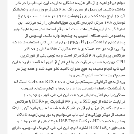
دوام می‌خواهید و از نظر هزینه مشکلی ندارید، این لپ تاپ را در نظر
داشته باشید. این مدل از سری راگ، 2.5 کیلوگرم وزن دارد و نمایشگر
آن 16 اینچ بوده که دارای رزولوشن 1920 در 1200 است و با نرخ
نوسازی 165 هرتز، تجربه‌ی کاربری فوق‌العاده‌ای را رقم می‌زند. این
نمایشگر، دارای پوشش مات است که موقع استفاده در محیط‌های کم‌نور
به‌خصوص شب‌هنگام، آسیبی به چشم‌ها وارد نکند. ایسوس از
پردازنده‌ی Core i7 مدل 13650H برای این لپ تاپ استفاده کرده که
یک پردازنده‌ی 24 هسته‌ای با 24 مگابایت حافظه کش و حداکثر
فرکانس پردازشی 4.9 گیگاهرتز است و به نوعی یکی از قوی‌ترین
CPU جهان به حساب می‌آید. در واقع فارغ از کاری که قصد دارید با این
لپ تاپ انجام دهید، به هیچ عنوان ناامید نخواهید شد و همه چیز در
سریع‌ترین حالت ممکن پیش می‌رود.
پردازنده‌ی گرافیکی سیستم نیز مدل GeForce RTX 4060 است که
8 گیگابایت حافظه اختصاصی دارد و بازی‌ها و انواع محتوای تصویری
سنگین را به‌راحتی نمایش می‌دهد. این لپ تاپ خوب و جدید، 1
ترابایت حافظه از نوع SSD دارد و 32 گیگابایت رم DDR5 با فرکانس
4800 مگاهرتز نیز برای آن در نظر گرفته شده که می‌توانید آن را ارتقا
دهید. از دیگر ویژگی‌های لپ تاپ می‌توانیم به نور پس زمینه RGB،
وبکمی با کیفیت HD، درگاه USB Type C با پشتیبانی از تاندربولت و
همینطور درگاه HDMI اشاره کنیم. این لپ تاپ گیمینگ ایسوس، دارای