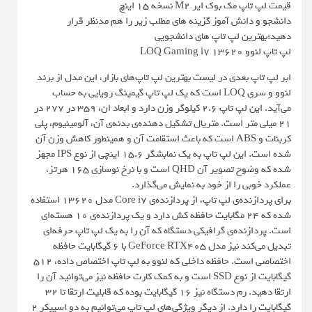
قیمت لپ تاپ مک بوک ایر M2 نسخه 15 اینچ
دانشجو و دانش آموز گزینه های مطلب زیر را هم مدنظر قرار
دهید:بهترین لپ تاپ های دانشجویی
لپ تاپ لنوو LOQ Gaming i7 13620
ابر لپ تاپ بعدی در لیست بهترین لپ تاپ‌های بازار، این مدل از برند
لنوو و سری LOQ است که یک لپ تاپ گیمینگ رویایی به حساب
می‌آید. این لپ تاپ ۲.۶ کیلوگر وزن دارد و ابعاد ان، ۳۵۹ در ۲۷۷ در
۲۱ میلی متر است. متریال تشکیل دهنده‌ی بدنه‌ی آن، آلومینیوم، پلی
کربنات و ABS است که باعث استقامت آن و همینطور کاهش وزن آن
شده است. این لپ تاپ به یک نمابشگر ۱۵.۶ اینچی از نوع IPS مجهز
شده که وضوح تصویر آن QHD است و با نرخ نوسازی ۱۶۵ هرتز،
عملکرد خوبی را از خود به نمایش می‌گذارد.
برای پردازنده‌ي لپ تاپ، از پردازنده‌ی Core i7 مدل ۱۳۶۲۰ استفاده
شده که ۲۴ مگابایت حافظه کش دارد و یک پردازنده‌ی ۱۰ هسته‌ای
است. پردازنده‌ی گرافیکی دستگاه که آن را به یک لپ تاپ حرفه‌ای
تبدیل می‌کند نیز مدل GeForce RTX405 با ۶ گیگابایت حافظه
اختصاصی است. حافظه‌ داخلی که لنوو به لپ تاپ اختصاص داده، ۵۱۲
گیگابایت از نوع SSD است و به کمک کارت حافظه نیز می‌توانید آن را
ارتقا دهید. رم دستگاه نیز ۱۶ گیگابایت بوده که قابلیت ارتقا تا ۳۲
گیگابایت را دارد. از دیگر ویژگی‌های لپ تاپ می‌توانیم به دو اسپیکر ۲