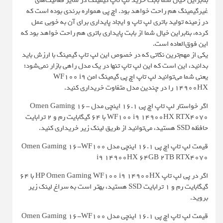
بنابراین خیال شما بابت خرید لپ تاپ گیمینگ در سایر فعالیت‌های
غیرگیمینگ هم راحت خواهد بود. اچ پی همواره برندی بوده است که
در زمینه تولید باتری لپ تاپ و ایجاد پایداری برای آن به خوبی عمل
کرده، بنابراین خیال شما از بابت پایداری باتری هم راحت خواهد بود که
این فوق‌العاده است.
یکی از مهم‌ترین نکاتی که در خصوص این لپ تاپ گیمینگ با ارزش باید
بدانید، این است که این لپ تاپ تنها در یک مدل راهی بازار نمی‌شود؛
یعنی شما می‌توانید لپ تاپ اچ پی گیمینگ امن WF100 i9
14900HX را در چندین مدل متفاوت خریداری کنید.
اگر خواستار لپ تاپ اچ پی 16.1 اینچی مدل Omen Gaming 16-
WF100 i9 14900HX RTX4070 با 64 گیگابایت رم و 2 ترابایت
حافظه SSD هستید، می‌توانید از طریق لینک زیر خریداری کنید.
قیمت لپ تاپ اچ پی 16.1 اینچی مدل Omen Gaming 16-WF100
i9 14900HX 64GB 2TB RTX4070
اگر در پی لپ تاپ HP Omen Gaming WF100 i9 14900HX با 64
گیگابایت رم و 1 ترابایت SSD هستید، بهتر است به سراغ لینک زیر
بروید.
قیمت لپ تاپ اچ پی 16.1 اینچی مدل Omen Gaming 16-WF100