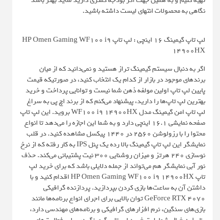
تهیه کنیم و به همین جهت اگر بودجه کمتری دارید شاید بهتر باشد
نگاهی به محصولات انتهای لیست داشته باشید.
لپ تاپ گیمینگ 16 اینچی : لپ تاپ HP Omen Gaming WF100 i9
14900HX
اگر به دنبال سیستم گیمینگ تراز هستید و نمی‌دانید که از میان
برندهای موجود در بازار از کدام یک انتخاب کنید، در صورتیکه قیمت
پایین لپ تاپ اولین مولفه ذهن شما نیست و توانایی پرداخت و خرید
بهترین لپ تاپ‌ها را دارید، پیشنهاد می‌کنم که از برند اچ پی به سراغ
لپ تاپ امن گیمینگ مدل WF100 i9 14900HX بروید. این لپ تاپ
صفحه نمایشی 16.1 اینچی دارد و به شما این اجازه را می‌دهد تا انواع
محتوا را با رزولوشن 2560 در 1440 پیکسل مشاهده کنید. در قلب
نمایشگر این لپ تاپ گیمینگ بالا رده یک پنل IPS به کار رفته که از نرخ
نوسازی 240 هرتز و میزان روشنایی 300 نیت پشتیبانی می‌کند. حذف
نور آبی نمایشگر هم می‌تواند از جمله دلایلی باشد که برای خرید لپ
تاپ HP Omen Gaming WF100 i9 14900HX اقدام کنید و با
داشتن آن به ساعت‌ها بازی کردن بپردازید. پردازنده گرافیکی
GeForce RTX 4070 توان بالایی برای اجرای انواع برنامه‌ها مانند
بازی‌های سنگین، نرم افزارهای گرافیکی و برنامه‌های مهندسی دارد،