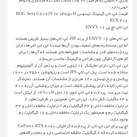
باتری ۴ سلولی به ظرفیت 90 وات ساعت است که ماندگاری و دوام
خوبی دارد.
قیمت لپ تاپ گیمینگ ایسوس ROG Strix G614JV i7 13650H
RTX 406
لپ تاپ اچ پی ENVY 16
لپ تاپ‌های ENVY 16 از برند HP، لپ تاپ‌های بسیار ظریفی هستند
اما این مسئله به معنای ضعیف بودن آن‌ها نیست! این لپ تاپ‌ها دارای
پردازنده‌های قدر و مشخصات فوق‌العاده‌ای هستند که آن‌ها را برای
کارهای گرافیکی چون طراحی و گیمینگ مناسب می‌سازد.
این لپ تاپ‌ دارای نمایشگر ۱۶ اینچی است و بدنه‌ی آن از آلومینیوم
ساخته شده است. پنل لپ تاپ IPS است و رزولوشن ۲۵۶۰ در ۱۶۰۰
پیکسل و نرخ نوسازی ۱۲۰ هرتزی از مشخصات آن هستند. نمایشگر
لپ تاپ البته دارای پوشش شفاف است و میزان روشنایی آن به ۴۰۰
نیت می‌رسد. پردازنده لپ تاپ انوی ۱۶ دمل ۱۳۹۰۰H از اینتل است
و ۲۴ مگابایت کش دارد. این لپ تاپ همچنین در ظرفیت‌های: ۲
ترابایت حافظه داخلی و ۳۲ گیگابایت رم، ا ترابایت حافظه داخلی و ۳۲
گیگابایت رم و همینطور یک ترابایت حافظه داخلی و ۱۶ گیگابایت رم
وجود دارد.
اچ پی برای این لپ تاپ از پردازنده گرافیکی GeForce RTX 4060
استفاده کرده که ۸ گیگابایت حافظه اختصاصی دارد و تمام درگاه‌های