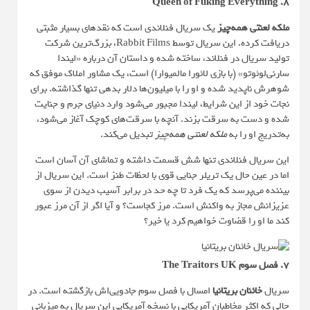
۸. Queen of Fuking Everything
ملکه لعنتی همه‌چیز
یک سریال فنلاندی است که نقدهای بسیار مثبتی
دریافت کرده. این سریال توسط Rabbit Films، بزرگ‌ترین شرکت
تولید سریال در فنلاند، ساخته شده و داستان آن درباره «لیندا
سارنی‌لوئوتو» (با بازی لائورا مالمیوارا) است، یک مشاور املاک موفق که
شوهرش ناپدید شده و او را با میلیون‌ها دلار بدهی تنها گذاشته. برای
نجات خود از این شرایط، لیندا مجبور می‌شود وارد دنیای جرم و جنایت
شده و دست به سرقت بزند. آنچه با سرقت‌های کوچک آغاز می‌شود،
به‌تدریج او را به
ملکه لعنتی همه‌چیز
تبدیل می‌کند.
این سریال فنلاندی تنها شش قسمت داشته و تماشای آن آسان است
اما در عین حال یک تریلر جنایی قوی با لحظات طنز است. این سریال از
بیننده می‌پرسد که یک فرد تا چه حد در برابر آسیب دیدن از سوی
عزیزانش مجاز به واکنش است. مرز کجاست؟ و آیا اگر از آن مرز عبور
کند ما او را قضاوت خواهیم کرد یا خیر؟
۷. فصل سوم The Traitors UK
سریال
خائنان بریتانیا
امسال با فصل سوم جادویی‌اش بازگشته است. در
حالی که اکثر مخاطبان آمریکایی با نسخه آمریکایی این سریال به میزبانی