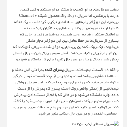
بعضی سریال‌های درام-کمدی، یا بیشتر درام هستند و کمی کمدی
دارند یا برعکس. اما سریال Big Boys محصول شبکه Channel 4
بریتانیا، این دو ژانر را به‌طور استادانه‌ای ترکیب کرده است. یک لحظه
شما را از خنده روده‌بر می‌کند و لحظه‌ای بعد ناگهان با یک صحنه
دراماتیک سنگین، ضربه روحی شدیدی به شما می‌زند. در حالی که
بسیاری از سریال‌ها در حفظ تعادل بین این دو ژانر دچار مشکل
می‌شوند، جک روک، کمدین بریتانیایی، موفق شده سریالی خلق کند که
این کار را با زیبایی انجام می‌دهد. فصل سوم و پایانی این سریال امسال
پخش شد و پایانی زیبا و در عین حال تلخ را برای کل داستان رقم زدو
با فقط ۱۸ قسمت نیم‌ساعته، سریال
پسران گنده
به‌راحتی قابل تماشا و
اصطلاحاً تماشای بی‌وقفه است، و تنها پس از چند قسمت، خود را درگیر
خانواده‌ای می‌بینید که روک برای خود پیدا می‌کند. این سریال روایتی
نیمه‌تخیلی از زندگی واقعی روک است؛ پسری که پدرش را از دست
داده، وارد دانشگاه می‌شود و در حالی که با غم از دست دادن پ درش
دست‌و‌پنجه نرم می‌کند، هم‌زمان سعی دارد هویت جنسی خود را کشف
کند. می‌توانید تصور کنید که این موضوع به چه لحظات عجیب و غریب،
احساسی، خنده‌دار و در عین حال جذابی منجر می‌شود.