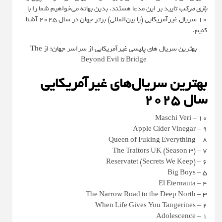
بازی مرکب
تایید بر این مدعا هستند. بدین بهانه می‌خواهیم شما را با
۱۰
سریال غیرآمریکایی
(یا بین‌المللی) برتر جهان در سال ۲۰۲۵ آشنا
کنیم.
بهترین سریال های پلیسی غیرآمریکایی از سراسر جهان؛ از The
Bridge تا Beyond Evil
بهترین سریال‌های غیرآمریکایی
سال ۲۰۲۵
۱۰ – Maschi Veri
۹ – Apple Cider Vinegar
۸ – Queen of Fuking Everything
۷ – The Traitors UK (Season 3)
۶ – Reservatet (Secrets We Keep)
۵ – Big Boys
۴ – El Eternauta
۳ – The Narrow Road to the Deep North
۲ – When Life Gives You Tangerines
۱ – Adolescence