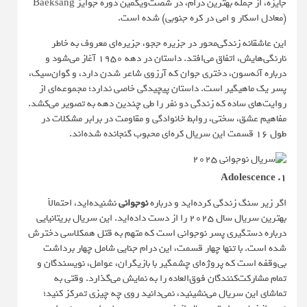
جایزه، از جمله بهترین درام، در شصت‌ویکمین دوره جوایز Baeksang
(معادل اسکار و امی در کره جنوبی) شده است.
این عاشقانه زندگی‌محور در جزیره ججو، جزیره‌ای معروف به خاطر
نارنگی‌هایش، اتفاق می‌افتد. داستان در دهه ۱۹۵۰ آغاز می‌شود و
درباره آئه‌سون، دختری جوان که آرزوی شاعر شدن دارد، و گوان‌سیک،
پسر یک ماهیگیر است. داستان پیچیدگی خاصی ندارد؛ مجموعه‌ای از
روایت‌های ساده که زندگی دو نفر را طی چندین دهه به تصویر می‌کشد.
مفاهیم عشق، سختی، روابط خانوادگی و مقاومت در برابر مشکلات در
طول ۱۶ قسمت این سریال کره‌ای محبوب گنجانده شده‌اند.
۱. Adolescence
اگر زیر سنگ زندگی کرده‌اید و درباره
نوجوانی
نشنیده‌اید، احتمالاً
بهترین سریال سال ۲۰۲۵ را از دست داده‌اید. این سریال بریتانیایی
درباره دستگیری پسر نوجوانی است که متهم به قتل همکلاسی دخترش
شده است. با تنها چهار قسمت، این درام جنایی شامل چهار برداشت
بی‌وقفه است که پروژه‌ای چشمگیر با بازیگران، عوامل، نویسندگان و
تمام مشارکت‌کنندگان فوق‌العاده را به نمایش می‌گذارد. وقتی به
تماشای این سریال می‌نشینید، نمی‌دانید روی چه چیزی تمرکز کنید؛