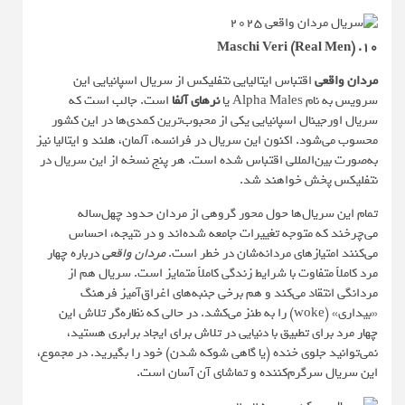
۱۰. Maschi Veri (Real Men)
مردان واقعی
اقتباس ایتالیایی نتفلیکس از سریال اسپانیایی این
سرویس به نام Alpha Males یا
نرهای آلفا
است. جالب است که
سریال اورجینال اسپانیایی یکی از محبوب‌ترین کمدی‌ها در این کشور
محسوب می‌شود. اکنون این سریال در فرانسه، آلمان، هلند و ایتالیا نیز
به‌صورت بین‌المللی اقتباس شده است. هر پنج نسخه از این سریال‌ در
نتفلیکس پخش خواهند شد.
تمام این سریال‌ها حول محور گروهی از مردان حدود چهل‌ساله
می‌چرخند که متوجه تغییرات جامعه شده‌اند و در نتیجه، احساس
می‌کنند امتیازهای مردانه‌شان در خطر است.
مردان واقعی
درباره چهار
مرد کاملاً متفاوت با شرایط زندگی کاملاً متمایز است. سریال هم از
مردانگی انتقاد می‌کند و هم برخی جنبه‌های اغراق‌آمیز فرهنگ
«بیداری» (woke) را به طنز می‌کشد. در حالی که نظاره‌گر تلاش این
چهار مرد برای تطبیق با دنیایی در تلاش برای ایجاد برابری هستید،
نمی‌توانید جلوی خنده (یا گاهی شوکه شدن) خود را بگیرید. در مجموع،
این سریال سرگرم‌کننده و تماشای آن آسان است.