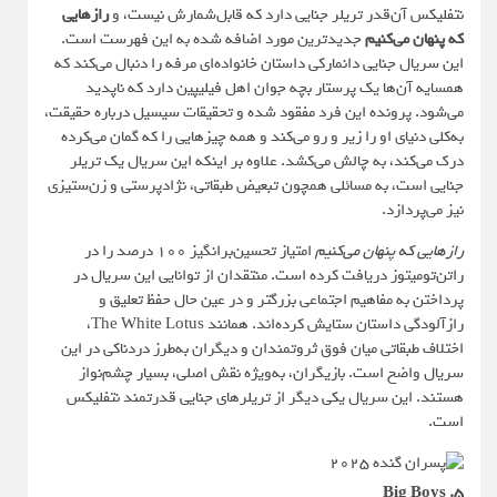
نتفلیکس آن‌قدر تریلر جنایی دارد که قابل‌شمارش نیست، و
رازهایی
که پنهان می‌کنیم
جدیدترین مورد اضافه شده به این فهرست است.
این سریال جنایی دانمارکی داستان خانواده‌ای مرفه را دنبال می‌کند که
همسایه‌ آن‌ها یک پرستار بچه جوان اهل فیلیپین دارد که ناپدید
می‌شود. پرونده این فرد مفقود شده و تحقیقات سیسیل درباره حقیقت،
به‌کلی دنیای او را زیر و رو می‌کند و همه چیزهایی را که گمان می‌کرده
درک می‌کند، به چالش می‌کشد. علاوه بر اینکه این سریال یک تریلر
جنایی است، به مسائلی همچون تبعیض طبقاتی، نژادپرستی و زن‌ستیزی
نیز می‌پردازد.
رازهایی که پنهان می‌کنیم
امتیاز تحسین‌برانگیز ۱۰۰ درصد را در
راتن‌تومیتوز دریافت کرده است. منتقدان از توانایی این سریال در
پرداختن به مفاهیم اجتماعی بزرگتر و در عین حال حفظ تعلیق و
رازآلودگی داستان ستایش کرده‌اند. همانند The White Lotus،
اختلاف طبقاتی میان فوق ثروتمندان و دیگران به‌طرز دردناکی در این
سریال واضح است. بازیگران، به‌ویژه نقش اصلی، بسیار چشم‌نواز
هستند. این سریال یکی دیگر از تریلرهای جنایی قدرتمند نتفلیکس
است.
۵. Big Boys