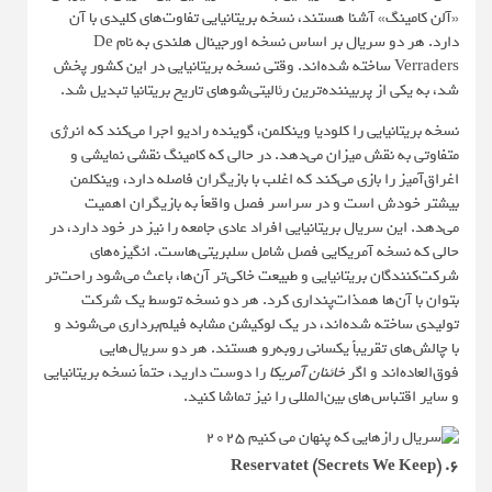
«آلن کامینگ» آشنا هستند، نسخه بریتانیایی تفاوت‌های کلیدی با آن
دارد. هر دو سریال بر اساس نسخه اورجینال هلندی به نام De
Verraders ساخته شده‌اند. وقتی نسخه بریتانیایی در این کشور پخش
شد، به یکی از پربیننده‌ترین رئالیتی‌شوهای تاریخ بریتانیا تبدیل شد.
نسخه بریتانیایی را کلودیا وینکلمن، گوینده رادیو اجرا می‌کند که انرژی
متفاوتی به نقش میزان می‌دهد. در حالی که کامینگ نقشی نمایشی و
اغراق‌آمیز را بازی می‌کند که اغلب با بازیگران فاصله دارد، وینکلمن
بیشتر خودش است و در سراسر فصل واقعاً به بازیگران اهمیت
می‌دهد. این سریال بریتانیایی افراد عادی جامعه را نیز در خود دارد، در
حالی که نسخه آمریکایی فصل شامل سلبریتی‌هاست. انگیزه‌های
شرکت‌کنندگان بریتانیایی و طبیعت خاکی‌تر آن‌ها، باعث می‌شود راحت‌تر
بتوان با آن‌ها همذات‌پنداری کرد. هر دو نسخه توسط یک شرکت
تولیدی ساخته شده‌اند، در یک لوکیشن مشابه فیلم‌برداری می‌شوند و
با چالش‌های تقریباً یکسانی روبه‌رو هستند. هر دو سریال‌هایی
فوق‌العاده‌اند و اگر
خائنان آمریکا
را دوست دارید، حتماً نسخه بریتانیایی
و سایر اقتباس‌های بین‌المللی را نیز تماشا کنید.
۶. Reservatet (Secrets We Keep)