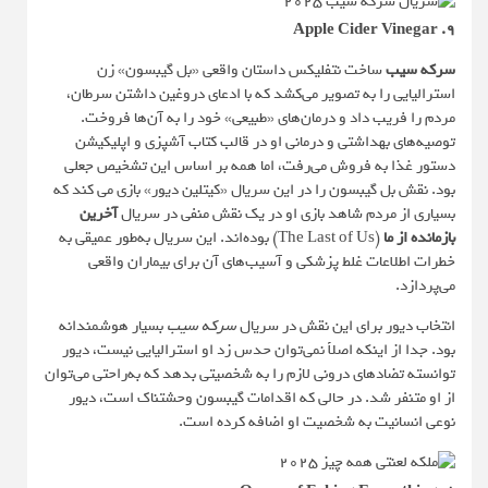
۹. Apple Cider Vinegar
سرکه سیب
ساخت نتفلیکس داستان واقعی «بل گیبسون» زن
استرالیایی را به تصویر می‌کشد که با ادعای دروغین داشتن سرطان،
مردم را فریب داد و درمان‌های «طبیعی» خود را به آن‌ها فروخت.
توصیه‌های بهداشتی و درمانی او در قالب کتاب آشپزی و اپلیکیشن
دستور غذا به فروش می‌رفت، اما همه بر اساس این تشخیص جعلی
بود. نقش بل گیبسون را در این سریال «کیتلین دیور» بازی می کند که
بسیاری از مردم شاهد بازی او در یک نقش منفی در سریال
آخرین
بازمانده از ما
(The Last of Us) بوده‌اند. این سریال به‌طور عمیقی به
خطرات اطلاعات غلط پزشکی و آسیب‌های آن برای بیماران واقعی
می‌پردازد.
انتخاب دیور برای این نقش در سریال
سرکه سیب
بسیار هوشمندانه
بود. جدا از اینکه اصلاً نمی‌توان حدس زد او استرالیایی نیست، دیور
توانسته تضادهای درونی لازم را به شخصیتی بدهد که به‌راحتی می‌توان
از او متنفر شد. در حالی که اقدامات گیبسون وحشتناک است، دیور
نوعی انسانیت به شخصیت او اضافه کرده است.