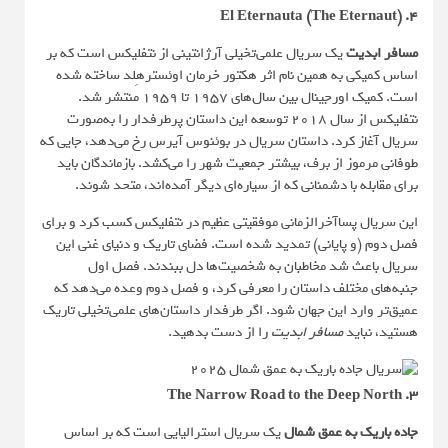
۴. El Eternauta (The Eternaut)
مسافر ابدیت
یک سریال علمی‌تخیلی آرژانتینی از نتفلیکس است که بر
اساس کمیکی به همین نام اثر هکتور خرمان اوئسترهِلد ساخته شده
است. کمیک اورجینال بین سال‌های ۱۹۵۷ تا ۱۹۵۹ منتشر شد.
نتفلیکس از سال ۲۰۱۸ توسعه این داستان پرطرفدار را به‌صورت
سریال آغاز کرد. داستان سریال در بوئنوس آیرس رخ می‌دهد، جایی که
طوفانی مرموز از برف، بیشتر جمعیت شهر را می‌کشد. بازماندگان باید
برای مقابله با دشمنانی که از سیاره‌ای دیگر آمده‌اند، متحد شوند.
این سریال پساآخرالزمانی موفقیتی عظیم در نتفلیکس کسب کرد و برای
فصل دوم (و پایانی) تمدید شده است. فضای تاریک و دنیای غنی این
سریال باعث شد مخاطبان به شخصیت‌ها دل ببندند. فصل اول
جنبه‌های مختلف داستان را معرفی کرد، و فصل دوم وعده می‌دهد که
عمیق‌تر وارد این جهان شود. اگر طرفدار داستان‌های علمی‌تخیلی‌ تاریک
هستید، نباید
مسافر ابدیت
را از دست بدهید.
۳. The Narrow Road to the Deep North
جاده باریک به عمق شمال
یک سریال استرالیایی است که بر اساس