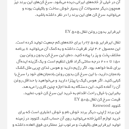
آن در خیلی از خانه‌های ایرانی دیده می‌شود. سرخ کن‌های این برند نیز
همچون دیگر محصولات آن بسیار خوش ساخت و باکیفیت بوده و
می‌توانید سرخ کن های این برند را در نظر داشته باشید.
ایرفرایر بدون روغن تفال EY 505
تفال ایرفرایر ey 505 را برای خانه‌های کم جمعیت تولید کرده است.
این محصول ۴.۲ لیتر ظرفیت داشته و به کمک آن می‌توانید ۸ برنامه
مختلف پخت و پز را پیاده کنید. دمای این سرخ کن بدون روغن بین
۱۵۰ تا ۲۰۰ درجه سانتی گراد قابل تنظیم است و یک گزینه ایده‌آل
برای شما خواهد بود. اگر رژیم دارید و هوس غذای چربی مثل کشک
بادمجان دارید، با این سرخ کن بدون روغن بادمجان‌های خود را سرخ یا
کبابی کنید. اگر هوس کیک یا پیتزا دارید و می‌خواهید با حداقل روغن
آن را آماده کنید، این دستگاه به شما اجازه چنین کاری را می‌دهد.
بنابراین با خیال راحت اقدام به خرید این سرخ کن خوب نمایید.
قیمت سرخ کن تفال EY 505
کنوود Kenwood
این برند ژاپنی، دیگر برند خوش نام و خوش اعتباری است که برای
خرید لوازم آشپزخانه می‌توانید روی آن حساب کنید. کنوود در زمینه
تولید ایرفرایرهای باکیفیت و مرغوب نیز عملکردی فوق العاده داشته و