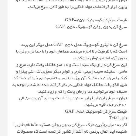
توان مصرفی آن نیز ۲۰۰۰ وات است و با کمک دو المنت که در بالا و
پایین قرار گرفته‌اند، مواد غذایی را به طور کامل سرخ می‌کند.
قیمت سرخ کن گوسونیک GAF-757
سرخ کن بدون روغن گوسونیک GAF-558
سرخ کن ۸ لیتری گوسونیک مدل GAF-558 مدل دیگر این برند
است که با ظرفیت بالا اجازه می‌دهد غذاهای خود را با حداقل روغن یا
بدون آن، اماده و نوش جان کنید.
این سرخ کن دارای یک سبد است و ۱۰ منو مختلف پخت دارد. مرغ و
ماهی، استیک، سیب زمینی، قارچ و انواع دیگر سبزیجات، حتی پیتزا و
کیک را می‌توانید به کمک آن بپزید. تایمر و تنظیم دمای خودکار دستگاه،
طبق الگو پخت مختلف مواد غذایی در نظر گرفته شده اما شما با توجه به
سلیقه خود می‌توانید دما و زمان پخت را کم و زیاد کنید.
توان مصرفی این ایرفرایر ۱۷۰۰ وات است و دمای آن بین ۸۰ الی
۲۰۰ درجه تنظیم می‌شود.
قیمت سرخ کن گوسونیک GAF-558
تفال Tefal
اگر به دنبال بهترین مارک سرخ کن بدون روغن هستید حتما نام تفال را
شنیده اید. تفال برندی نام آشنا از کشور فرانسه است که محصولات