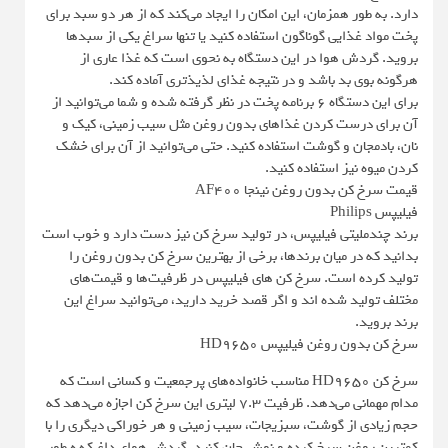
دارد. به طور همزمان، این امکان را ایجاد می‌کند که از هر دو سبد برای
پخت مواد غذایی گوناگون استفاده کنید یا تنها سراغ یکی از سبدها
بروید. گردش هوا در این دستگاه به نحوی است که غذا عاری از
هرگونه بوی بد باشد و در نتیجه غذای لذیذتری آماده کند.
برای این دستگاه ۶ برنامه پخت در نظر گرفته شده و شما می‌توانید از
آن برای درست کردن غذاهای بدون روغن مثل سیب زمینی، کیک و
نان، بادمجان و گوشت استفاده کنید. حتی می‌توانید از آن برای خشک
کردن میوه نیز استفاده کنید.
قیمت سرخ کن بدون روغن نینجا AF400
فیلیپس Philips
برند چندملیتی فیلیپس، در تولید سرخ کن نیز دست دارد و خوب است
بدانید که در میان برندها، برخی از بهترین سرخ کن بدون روغن را
تولید کرده است. سرخ کن های فیلیپس در ظرفیت‌ها و قیمت‌های
مختلف تولید شده ‌اند و اگر قصد خرید دارید، می‌توانید سراغ این
برند بروید.
سرخ کن بدون روغن فیلیپس HD9650
سرخ کن HD9650 مناسب خانواده‌های پرجمعیت و کسانی است که
مدام مهمانی می‌دهد. ظرفیت ۷.۳ لیتری این سرخ کن اجازه می‌دهد که
حجم زیادی از گوشت، سبزیجات، سیب زمینی و هر خوراکی دیگری را با
کمترین روغن سرخ کرده و نوش جان کنید. گردش هوای داغ که ه طور