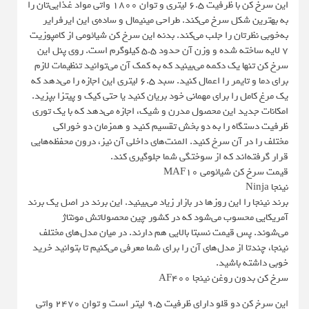
این سرخ کن با ظرفیت ۶.۵ لیتری و توان ۱۸۰۰ واتی مواد غذایی‌تان را
به بهترین شکل سرخ می‌کند. طراحی مینیمال و ساده‌ی این ایرفرایر
به‌خوبی نظرتان را جلب می‌کند. بدنه این سرخ کن شیائومی از کامپوزیت
۷ لایه ساخته شده و وزن آن حدود ۵.۵ کیلوگرم است. روی پنل این
سرخ کن تنها یک دکمه می‌بینید که به کمک آن می‌توانید تنظیمات لازم
برای دما و تایمر را اعمال کنید. سبد ۶.۵ لیتری این اجازه را می‌دهد که
یک مرغ کامل را برای مهمانی خود بریان کنید یا حتی کیک و پیتزا بپزید.
امکانات جدید این محصول مدرن و شیک، اجازه می‌دهد که با یک توری
ظرفیت دستگاه را به دو بخش تقسیم کنید و همزمان دو خوراکی
مختلف را در آن سرخ کنید. المنت‌های داخلی آن نیز، درون محفظه‌هایی
قرار گرفته‌اند که از سوختگی شما جلوگیری کند.
قیمت سرخ کن شیائومی MAF10
نینجا Ninja
برند نینجا را این روزها در بازار زیاد می‌بینید. این برند در اصل یک برند
آمریکایی محسوب می‌شود که در کشور چین محصولاتش مونتاژ
می‌شوند. پس قیمت نسبتا بالایی هم دارند. در میان مدل‌های مختلف
نینجا، چندتا از مدل‌های آن را برای شما معرفی می‌کنیم تا بتوانید خرید
خوبی داشته باشید.
سرخ کن بدون روغن نینجا AF400
این سرخ کن دو قلو دارای ظرفیت ۹.۵ لیتر است و توان ۲۴۷۰ واتی