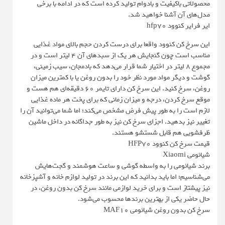
محصولاتی باکیفیت و بادوام تولید کرده است که در ادامه با برخی
مدل‌های آن آشنا خواهید شد.
ایر فرایر کنوود hfp70
این سرخ کن کنوود واقعا برای درست کردن حجم بالای مواد غذایی
مناسب است چون گنجایش هر یک از سبدهای آن ۴ لیتر است و در
مجموع ۸ لیتر در اختیار شما قرار می‌دهد که بادمجان، سیب زمینی،
گوشت و دیگر مواد مورد نظر خود را بدون روغن یا با کمترین میزان
روغن، سرخ کنید. این سرخ کن دارای تایمر ۶۰ دقیقه‌ای هم هست و
موقع سرخ کردن، درجه و میزان زمانی که برای پخت هر ماده غذایی
لازم است را به طور پیش فرض مشخص می‌کند؛ اما شما می‌توانید آن را
تغییر نیز بدهید. اجزای سرخ کن نیز به طور جداگانه در داخل ماشین
ظرفشویی هم قابل شستشو هستند.
قیمت سرخ کن کنوود HFP70
شیائومی Xiaomi
برند شیائومی را به واسطه گوشی و ساعت هوشمند و گجت‌هایش
می‌شناسیم؛ اما باید بدانید که این برند در تولید لوازم خانه و آشپزخانه
نیز پیشتاز است و برای خرید لوازمی مانند سرخ کن بدون روغن، در
حال حاضر یکی از بهترین برندها محسوب می‌شود.
سرخ کن بدون روغن شیائومی MAF10