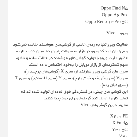
Oppo Find N5
Oppo A6 Pro
Oppo Reno 13 Pro 5G
ویوو – Vivo
فعالیت ویوو تنها به رده‌ی خاصی از گوشی‌های هوشمند خلاصه نمی‌شود
و می‌توان دید که ویوو در بازار محصولات پایین‌رده، میان‌رده و بالارده
حضور دارد. ویوو با تولید گوشی‌های هوشمند در حالات ساده و تاشو،
سهم گسترده‌ای از بازار موبایل را به‌خود اختصاص داده است.
سری های گوشی ویوو عبارتند از: سری X (گوشی‌های پرچمدار)،
سریV (سری ظریف و خوش‌طرح)، سری Y (سری اقتصادی) و سری T
(سری میان رده).
این گوشی های چینی، در گستردگی فوق‌العاده‌ای تولید شده‌اند که
تمامی کاربران، بتوانند گزینه‌ای برای خود پیدا کنند.
محبوب‌ترین گوشی‌های Vivo
X200 FE
X Fold5
Y39 5G
V40