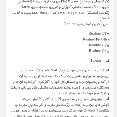
(گوشی‌های پرچمدار)، سری P (قاتل پرچمدار)، سری C (اقتصادی)،
سری Note (مناسب دانش آموزان و کاربری ساده)، سری Narzo
(گوشی گیمینگ)، سری ۱۴، ۱۳ و ۱۲(میان رده‌های همه‌پسند و خوش
قیمت).
محبوب‌ترین گوشی‌های Realme
Realme GT7
Realme P3 Ultra
Realme C75
Realme C85
آنر – Honor
آنر از آن دست برندهای موبایل چینی است که در ابتدا به‌عنوان
زیرمجموعه هواوی مشغول به‌کار شد، اما بعدترها از زیر سایه آن
درآمد و به‌عنوان برندی مستقل کار خود را آغاز کرد. آنر که به آن هانر
هم گفته می‌شود، در زمینه تولید محصولات مختلفی مثل لپ تاپ و تبلت
و گجت‌های هوشمند نیز فعالیت دارد.
آنر موبایل‌های خود را در سه سری Magic، N، و X تولید می‌کند.
گو‌شی‌های این برند امکانات ارزشمندی دارند و اگر به‌دنبال تجربه‌ای
متفاوت از اسمارت فون می‌گردید، می‌توانید به‌سراغشان بروید. هوش
مصنوعی، دوربین قوی، باتری‌های کارآمد و پردازنده‌های قوی امکاناتی