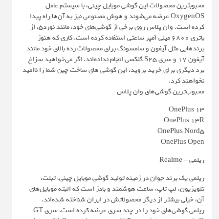
محبوبترین محصولات این گوشی موبایل چینی، با سیستم عامل
OxygenOS عرضه می‌شوند و هوش مصنوعی نیز به آن‌ها راه پیدا
کرده است. وان پلاس روی برخی از گوشی‌های خود، مانند نورد۵، از
باتری ۶۸۰۰ میلی آمپر ساعتی استفاده کرده است. کاری که هنوز
برندهایی مثل آیفون و سامسونگ برای محصولات رده بالای خود مانند
آیفون ۱۷ و سری S25 گلکسی انجام نداده‌اند. اگر می‌خواهید سزاغ
برد دیگری برای خرید بروید، این گوشی های ساخت چین شما را ناامید
نخواهند کرد.
محبوب‌ترین گوشی‌های وان پلاس
OnePlus 13
OnePlus 13R
OnePlus Nord5
OnePlus Open
ریلمی – Realme
ریلمی یک برند جوان در زمینه تولید گوشی موبایل چینی، تبلت،
تلویزیون، لپ تاپ، ساعت هوشمند و بادز است که البته موبایل‌های
آن، خیلی بیشتر از دیگر محصولاتش در ایران شناخته شده‌اند.
ریلمی گوشی‌های خود را در چند سری عرضه کرده است. سری GT