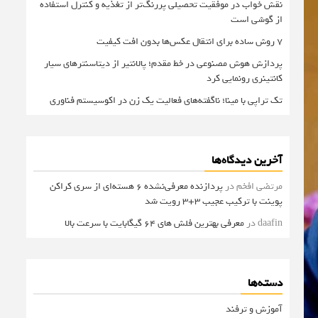
نقش خواب در موفقیت تحصیلی پررنگ‌تر از تغذیه و کنترل استفاده
از گوشی است
۷ روش ساده برای انتقال عکس‌ها بدون افت کیفیت
پردازش هوش مصنوعی در خط مقدم؛ پالانتیر از دیتاسنترهای سیار
کانتینری رونمایی کرد
تک تراپی با مینا؛ ناگفته‌های فعالیت یک زن در اکوسیستم فناوری
آخرین دیدگاه‌ها
مرتضی افخم
در
پردازنده معرفی‌نشده 6 هسته‌ای از سری کراکن
پوینت با ترکیب عجیب 3+3 رویت شد
daafin
در
معرفی بهترین فلش های 64 گیگابایت با سرعت بالا
دسته‌ها
آموزش و ترفند