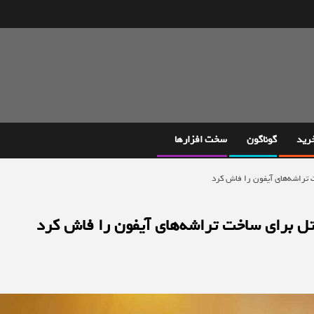
خرید
گوناگون
سخت افزارها