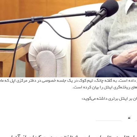
ا پس از 2 ماه بررسی، TSMC را به ا‌ینتل ترجیح داده است. به گفته چانگ، تیم کوک در یک جلسه خصوصی در دفتر مرکزی اپل که ماه