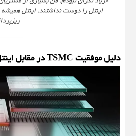
«زیاد نگران نبودم. من بسیاری از مشتریان ا
اینتل را دوست نداشتند. اینتل همیشه به‌گ
ریزپردا
دلیل موفقیت TSMC در مقابل اینتل