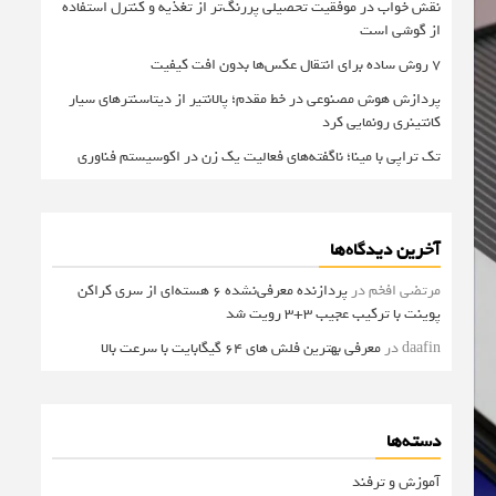
نقش خواب در موفقیت تحصیلی پررنگ‌تر از تغذیه و کنترل استفاده
از گوشی است
۷ روش ساده برای انتقال عکس‌ها بدون افت کیفیت
پردازش هوش مصنوعی در خط مقدم؛ پالانتیر از دیتاسنترهای سیار
کانتینری رونمایی کرد
تک تراپی با مینا؛ ناگفته‌های فعالیت یک زن در اکوسیستم فناوری
آخرین دیدگاه‌ها
مرتضی افخم
در
پردازنده معرفی‌نشده 6 هسته‌ای از سری کراکن
پوینت با ترکیب عجیب 3+3 رویت شد
daafin
در
معرفی بهترین فلش های 64 گیگابایت با سرعت بالا
دسته‌ها
آموزش و ترفند