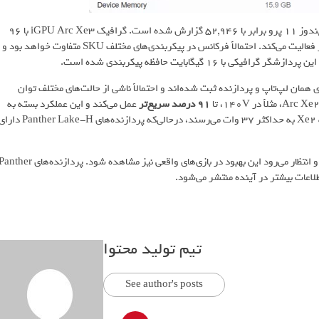
بالاترین امتیاز گیک‌بنچ این لپ‌تاپ با پردازنده Core Ultra X7 358H و ویندوز 11 پرو برابر با 52,946 گزارش شده است. گرافیک iGPU Arc Xe3 با 96
واحد محاسباتی یا 12 هسته Xe3 لیست شده و با فرکانس 2500 مگاهرتز فعالیت می‌کند. احتمالاً فرکانس در پیکربندی‌های مختلف SKU متفاوت خواهد بود و
46,841 به‌دست آمده که هر دو روی همان لپ‌تاپ و پردازنده ثبت شده‌اند و احتمالاً ناشی از حالت‌های مختلف توان
91 درصد سریع‌تر
عمل می‌کند و این عملکرد بسته به
تنظیمات توان مصرفی متفاوت است. پردازنده‌های Lunar Lake با 8 هسته Xe2 به حداکثر 37 وات می‌رسند، درحالی‌که پردازنده‌های nther Lake-H
اینتل افزایش 50 درصدی عملکرد برای Xe3 نسبت به Xe2 را تأیید کرده و انتظار می‌رود این بهبود در بازی‌های واقعی نیز مشاهده شود. پردازنده‌های r
تیم تولید محتوا
See author's posts