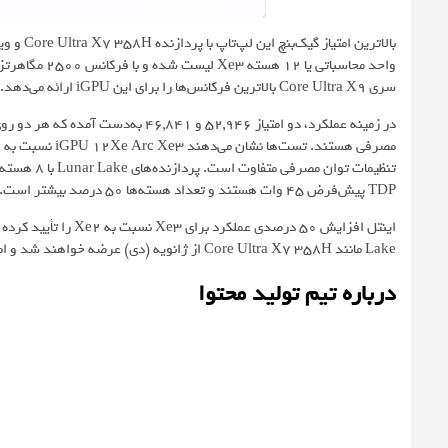
سری Core Ultra X9 بالاترین فرکانس‌ها را برای این iGPU ارائه می‌دهد. این پردازشگر گرافیکی با 16 گیگابایت حافظه پیکربندی شده است.
در زمینه عملکرد، دو امتیاز 52,946 و 
مصرفی هستند. تست‌ها نشان می‌دهند iGPU 12Xe Arc Xe3 نسبت به Arc Xe2، مثلاً در 140V، تا
TDP پیش‌فرض 45 وات هستند و تعداد هسته‌ها 50 درصد بیشتر است.
Lake مانند Core Ultra X7 358H از ژانویه (دی) عرضه خواهند شد و اطلاعات بیشتر در آینده منتشر می‌شود.
درباره تیم تولید محتوا