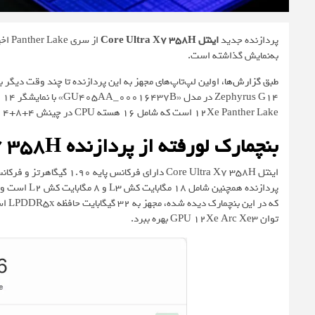
پردازنده جدید
اینتل Core Ultra X7 358H
به‌نمایش گذاشته است.
طبق
گزارش‌ها
12Xe Panther Lake است که شامل 16 هسته CPU در چینش 4+8+4 و 12 هسته GPU Xe3 است.
بنچمارک لورفته از پردازنده Core Ultra X7 358H
توان GPU 12Xe Arc Xe3 بهره ببرد.