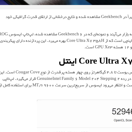
از سری Panther Lake اخیراً در Geekbench مشاهده شده و نتایج درخشانی از ارتقای قدرت گرافیکی خود
، اولین لپ‌تاپ‌های مجهز به این پردازنده تا چند وقت دیگر به بازار می‌آیند و نمونه‌ای که در Geekbench 6 مشاهده ش
Zephyrus G14 در مدل «GU405AA_00016437B» با نمایشگر 14 اینچی است که از Core Ultra X7 358H بهره می‌برد. این پردازنده دارای پیکربندی
اینتل
اینتل Core Ultra X7 358H دارای فرکانس پایه 1.90 گیگاهرتز و فرکانس بوست تا 4.8 گیگاهرتز روی چهار هسته پرقدرت از نوع Cougar Cove
پردازنده همچنین شامل 18 مگابایت کش L3 و 8 مگابایت کش L2 است و در رده GenuineIntel Family 6 Model 204 Stepping 2 قرار می‌گیرد. لپ‌تاپی
که در این بنچمارک دیده شده، مجهز به 32 گیگابایت حافظه LPDDR5x است و انتظار می‌رود ایسوس از سریع‌ترین سرعت 9600 MT/s برای استفاده کامل