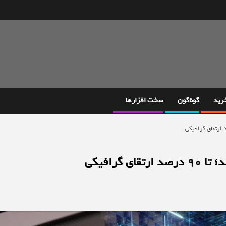
خرید
گوناگون
سخت افزارها