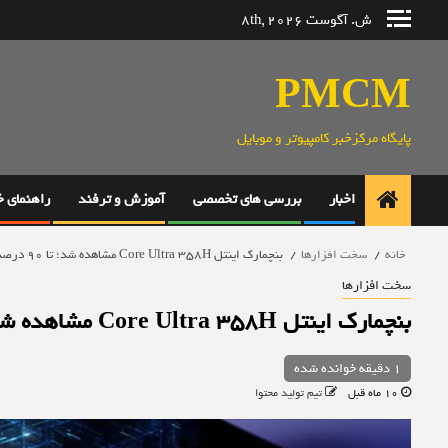
رش
ش. آگوست 8th, 2026
ه
حتوا
PMCM
پایگاه مرکزخبر کامپیوتر و موبایل
اخبار
بررسی های تخصصی
آموزش و ترفند
راهنمای 
خانه
سخت افزارها
بنچمارک اینتل Core Ultra 358H مشاهده شد؛ تا 90 درصد ارتقای گرافیکی
سخت افزارها
بنچمارک اینتل Core Ultra 358H مشاهده شد؛ تا 90 درصد ارتقای گرافیکی
1 دقیقه خوانده شده
10 ماه قبل
تیم تولید محتوا