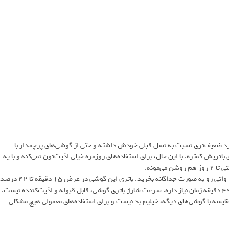
 می‌بینید، بجز وب‌گردی، در باقی پارامترها، شیائومی 14T عملکرد ضعیف‌تری نسبت به نسل قبلی خودش داشته و حتی از گوشی‌های پرچمدار با
کسی S24 که 4000mAh هستن هم ماندگاری باتریش کمتره. با این حال، برای استفاده‌های روزمره خیلی اذیت‌تون نمی‌کنه و با یه
‌مونه.
داخل جعبه این گوشی خبری از شارژر نیست (نسخه اروپا) و باید شارژر 67 واتی رو به صورت جداگانه بخرید. باتری این گوشی در عرض 15 دقیقه تا 42 درصد
 مقایسه با گوشی‌های دیگه، خیلیم بد نیست و برای استفاده‌های معمولی هیچ مشکلی