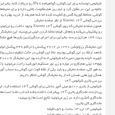
علاوه بر این، در مقابل گرد و غبار ریز هم مقاومت بالایی داره و برای محی
گوشی،‌ محافظ گوریلا گلس 5 کشیده شده اما شما هم بعد از خرید بهتره یه گلس دیگه روی اون بکشید تا خیالتون راحت بشه.
بررسی گوشی Xiaomi 14T از نظر صفحه نمایش
ریت 144 هرتزی برسه. بنابراین برای اجرای سنگین‌ترین بازی‌ها هیچ مشکلی نداره و می‌تونید به راحتی از رفرش ریت بالای صفحه نمایش استفاده کنید.
این نمایشگر رزولوش
1355 نیتی هم کارو در میاره و زیر نور مستقیم خورشید راحت می‌تونید با گوشی کار کنید.
همگی چیزهایی هستن که از یه نمایشگر گوشی انتظار داریم.
بررسی باتری شیائومی 14T
پردازنده، ماندگاری باتری 14T پیشرفت داشته باشه ک
ماندگاری کمتری داره. در زیر می‌تونید نتایج تست‌ها رو ببینید:
ماندگاری کلی باتری:
شیائومی 13 تی: 13 ساعت و 59 دقیقه
شیائومی 14 تی: 13 ساعت و 37 دقیقه