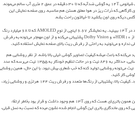
شیائومی تونسته برای این گوشی، گواهینامه IP68 رو دریافت کنه. بنابراین شیائومی 14T یه گوشی ضدآبه که تا 30 دقیقه در عمق 2 متری آب سالم می‌مونه.
ط‌های کارگاهی که ذرات ریز در هوا معلق هستن هم مناسبه. روی صفحه نمایش این
همون صفحه نمایشی که روی گوشی Xiaomi 13T وجود داشت رو می‌تونید در 14T ببینید. یه نمایشگر 6.67 اینچی از نوع AMOLED که تا 68 میلیارد رنگ
رو پشتیبانی می‌کنه و باهاش فیلم تماشا کردن خیلی می‌چسبه. این نمایشگر از HDR10+ و Dolby Vision پشتیبانی می‌کنه و از اون مهم‌تر می‌تونه به رفرش
ن 1220 در 2712 پیکسلی با تراکم 446 پیکسل تولید می‌کنه که باعث میشه کیفیت تصاویر گوشی خیلی بالا باشه. از نظر روشنایی هم
شاهد ارتقاء در این گوشی بودیم. حالا این گوشی در حالت تنظیم دستی روشنایی، حداکثر به 846 نیت و در حالت تنظیم خودکار به 1355 نیت می‌رسه که عدد
خوبیه. البته یادمون نمیره که شیائومی ادعا کرده بود این نمایشگر تا 4000 نیت می‌تونه روشنایی تولید کنه که خب شعاری بیش نبود. با این حال، همین روشنای
به طور کلی، صفحه نمایش رو باید یکی از نقاط قوت این گوشی به حساب آورد. کیفیت بالا، پشتیبانی از رنگ‌ها متعدد و رفرش ریت 144 هرتزی و روشنایی زیاد،
شیائومی از باتری 5000 میلی آمپر ساعتی برای گوشی 14T استفاده کرد. این همون باتری‌ای هست که روی 13T هم وجود داشت و قرار بود بخاطر ارتقاء
ه خب نشد! تست‌هایی که روی ماندگاری باتری این گوشی انجام شده نشون میده که نسبت به نسل قبلی،