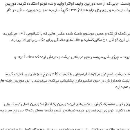
ی شیائومی 14T رو باید دوربین‌هاش دونست. جایی که از سه دوربین واید، اولترا واید و تله فوتو استفاده کرده. دوربین
واید و تله فوتو 50 مگاپیکسلی هستن ولی دوربین اولترا واید لنز 12 مگاپیکسلی داره و روی پنل جلو هم لنز 32 مگاپیکسلی به عنوان دوربین سلفی در نظر
شیائومی مثل سال قبل از شرکت آلمانی لایکا (Leica) برای دوربین‌های گوشی کمک گرفته و همین موضوع باعث شده عکس‌هایی که با شیائومی 14T می‌گیرید
خیلی زیباتر از حتی گوشی‌های پرچمدار سامسونگ و آیفون بشه. دوربین اصلی این گوشی 50 مگاپیکسلیه و حالت‌های مختلفی برای عکاسی پانوراما، پرتره،
عکس‌هایی که در روشنایی روز باهاش می‌گیرید، واقعاً باکیفیته؛ عکس‌های طبیعت، چیزی شبیه پوسترهای تبلیغاتی میشه و دلیلش اینه که Leica میاد و
این دوربین به قابلیت OIS مجهز شده و لرزش دست باعث تار شدن عکس‌ها نمیشه. همچنین می‌تونه فیلم‌هایی با کیفیت 4K و نرخ 60 فریم بر ثانیه بگیره.
لیت ضدلرزش در حین فیلمبرداری پشتیبانی می‌کنه. می‌تونید با این دوربین فیلم‌های
اسی از مناظر طبیعی خیلی مناسبه. کیفیت عکس‌های این دوربین به اندازه دوربین اصلی نیست ولی
هده کنید. نویزی روی تصاویر دیده نمیشه و فقط رنگ‌ها هستن که تا حدودی سرد به
برخلاف گوشی‌های سامسونگ که بعد از دوربین واید و اولترا واید یه لنز به‌درد نخور ماکرو روی گوشی قرار میدن، شیائومی یه لنز 50 مگاپیکسلی تله فوتو برای