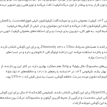
نه تا 2x زوم با کیفیت بالای در اختیارتون قرار بده و بیشتر از اون دیگه کیفیت افت می‌کنه و نویزهایی روی تصویر دیده
لنز 32 مگاپیکسلی دوربین سلفی یه لنز کار در بیاره! عکس‌های سلفی شیائومی 14T کیفیت معمولی دارن و نمیشه گفت کیفیتشون خیلی فوق‌العاده‌ست. با کاهش
فی کیفیتشون افت می‌کنه و البته این موضوع رو در خیلی از گوشی‌ها می‌تونید
لفی می‌تونید فیلم‌های 4K با نرخ 30 فریم بر ثانیه ضبط کنید. به طور کلی، دوربین بدی نیست و برای استفاده‌های معمولی کیفیت خوبی در
پردازنده قدرتمندی برای شیائومی 14 تی انتخاب شده. این شرکت چینی، تراشه 8 هسته‌ای مدیاتک Dimensity 8300 Ultra رو برای این گوشی انتخاب کرده
که نسبت به تراشه‌های شرکت کوالکام ارزون‌تره ولی برای گوشی‌های میانرده و بالارده استفاده میشه. این تراشه لیتوگرافی 4 نانومتری داره و در تست‌های
حتی نتایج بنچمارک نشون میده که پردازنده شیائومی 14T از پردازنده گوشی‌های سامسونگ مثل A55 و A35 هم عملکرد بهتری داره. در کنار این پردازنده، از
رم‌های 12 یا 16 گیگابایتی استفاده شده تا عملکرد پردازش برنامه و بازی‌ها بهتر بشه. شیائومی 14T در 3 نسخه، با رم‌های 12/16 و حافظه‌های 256/512
عرضه شدن. در بخش سخت‌افزار خوبه به استاندارد UFS 4.0 هم اشاره کنیم که نشون میده سرعت حافظه گوشی، نسبت به نسل قبلی که UFS 3.1 بود،
سیستم عامل اندروید 14 با رابط کاربری اختصاصی گوشی های شیائومی یعنی HyperOS برای این گوشی انتخاب شده. شیائومی گفته که تا 3 سال برای این گ
. محیط کاربری گوشی خیلی ساده‌ست و ترکیبی از محیط کاربری آیفون و سامسونگه. حرکت بین صفحه‌ها
ی به این گوشی نمیشه گرفت.