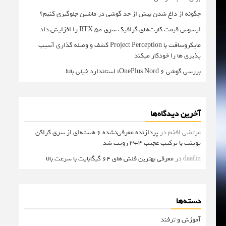
چگونه از داغ شدن بیش از حد گوشی در ماشین جلوگیری کنیم؟
ایسوس قیمت کارت‌های گرافیک سری RTX 50 را افزایش داد
مایکروسافت با Project Perception کشف و وصله گذاری آسیب
پذیری ها را خودکار میکند
بررسی گوشی OnePlus Nord 6؛ استاندارد خیلی بالا!
آخرین دیدگاه‌ها
مرتضی افخم
در
پردازنده معرفی‌نشده 6 هسته‌ای از سری کراکن
پوینت با ترکیب عجیب 3+3 رویت شد
daafin
در
معرفی بهترین فلش های 64 گیگابایت با سرعت بالا
دسته‌ها
آموزش و ترفند