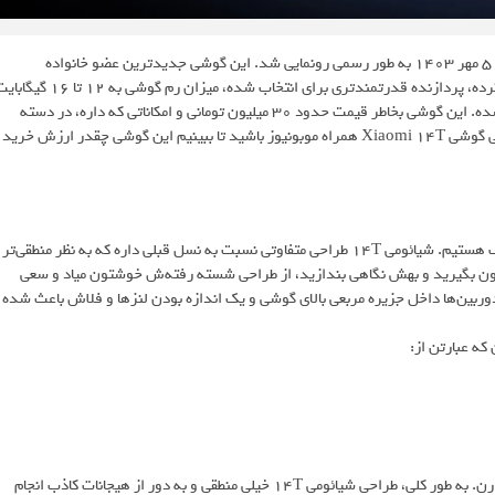
گوشی Xiaomi 14T که یه جورایی قاتل پرچمدار شیائومی محسوب میشه، 5 مهر 1403 به طور رسمی رونمایی شد. این گوشی جدیدترین عضو خانواده
شیائومیه که از ظاهری، تفاوت زیادی با 13T داره. جنس بدنه گوشی تغییر کرده، پردازنده قدرتمندتری برای انتخاب شده، میزان رم گوشی به 12 
ارتقا داده شده، دوربین‌ها بهبود کیفیت داشتن و سرعت شارژ باتری بهتر شده. این گوشی بخاطر قیمت حدود 30 میلیون تومانی و امکاناتی که داره، در دسته
گوشی‌های بالارده شیائومی قرار می‌گیره. اما بدون ایراد هم نیست. با بررسی گوشی Xiaomi 14T همراه موبونیوز باشید تا ببینیم این گوشی چقدر ارزش خرید
تو بررسی شیائومی 14 تی با یه گوشی تخت با فریم تخت و لبه‌های گرد طرف هستیم. شیائومی 14T طراحی متفاوتی نسبت به نسل قبلی داره که به نظر منطقی‌تر
تتون بگیرید و بهش نگاهی بندازید، از طراحی شسته رفته‌ش خوشتون میاد و سعی
وربین‌ها داخل جزیره مربعی بالای گوشی و یک اندازه بودن لنزها و فلاش باعث شده
ه عبارتن از:
بجز رنگ سبز که با روکش چرم مصنوعی، باقی رنگ‌ها، قاب پشت ساده‌ای دارن. به طور کلی، طراحی شیائومی 14T خیلی منطقی و به دور از هیجانات کاذب انجام