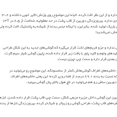
برخلاف شیائومی 13T که بدنه شیشه‌ای داشت، این گوشی بدنه پلاستیکی داره و از این نظر افت کرده. البته این موضوع روی وزنش تاثیر خوبی داشته و 2-3
گرمی سبک‌تر از نسل قبلی شده. با این حال، بدنه شیائومی هنوزم کیفیت بدی نداره. بیرون‌زدگی دوربین از قاب پشت در حد معقولیه، ضخامت از 8.5 در 13T
واقع یه گوشی باریک تولید شده. بنابراین، با اینکه جنس بدنه از شیشه به پلاستیک افت کرده ولی
ه‌ش نمی‌شدید!
 نداره و جزو فریم‌های تخت قرار می‌گیره که گوشی‌های جدید به این شکل طراحی
دهای ولوم و کلید پاور با بافت زبر قرار داده شده، پایین گوشی شیار سیم کارت،
فن بعدی قرار داره و سمت چپ چیزی نیست.
حاشیه‌های اطراف گوشی‌هاش کمتر از سامسونگه. این موضوع رو می‌تونید در
شیائومی 14 تی ببینید. جلوی این گوشی، پنل 6.67 اینچی قرار داده شده که نسبت به بدنه 89.1 درصد از فضا رو پر کرده؛ این یعنی حاشیه‌های اطراف
دوربین سلفی رو هم می‌تونید در ناچ هول بالای پنل گوشی ببینید.
رن برای گوشی 14T استفاده کرده. سه دوربین این گوشی داخل جزیره مربعی شکل، سمت چپ قاب پشت قرار داده شدن. لنزه
فره‌های قاب پشت، طراحی گوشی رو زیباتر و شیک‌تر کرده. بیرون زدگی لنزها از بدنه