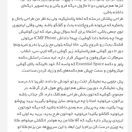
لنزها هم می‌تونی دو تا ماژول دیگه فرو بکنی و یه تصویر دیگه‌ای
داشته باشی.
طراحی پشتش درسته که تماما پلاستیکیه، ولی به نظر من طراحی باحال و
بانمکیه که می‌تونه شروع‌کننده بحث و گفتگو باشه. یعنی وقتی اینجوری
توی جمعی باشی، احتمالا برای آدما سؤال پیش میاد که این گوشیش
چیه؟ چه باحاله! دادا گوشیت چیه؟ داداش CMF Phone! می‌تونی
قشنگ بحث رو شروع بکنی. حالا اینکه بتونی مخ بزنی یا نه رو نمی‌دونم!
دور تا دور گوشی هم پلاستیکه. زیر گوشی درگاه تایپ سی، خشاب
سیم‌کارت، میکروفون و اسپیکر قرار داره. لبه سمت راستش دکمه
پاور و دکمه Essential Space که واسه AI خود ناتینگه. بالای گوشی
میکروفون و سمت چپش هم دکمه‌های کم و زیاد کردن صداست.
پنل جلویی یه نمایشگر تخت رو تو خودش جا داده. تقریبا ۸۷ درصد
پنل، نمایشگره. دوربین سلفی هم توی پانچ هول قرار گرفته. در
مجموع، گوشیه که توی بخش طراحی هم کلک داره. اگر جذاب باشه
براتون، می‌تونید اصلا با چه می‌دونم، سایز پیچشو بگیرید برید پیچشو
پیدا بکنید، بعد یه پرینتر سه بعدی داشته باشید که دیگه خودتون
می‌تونید کلکشو بکنید! می‌تونید خودتون طرح بدید، برید به اونی که
تری‌دی پرینتر داره بگید که آقا مثلا من یه هولدر انگشتی میخوام، مثلا
یه چیزی درست کن برام با این ابعاد با این سرپیچ‌ها، من بزنم مثلا تو