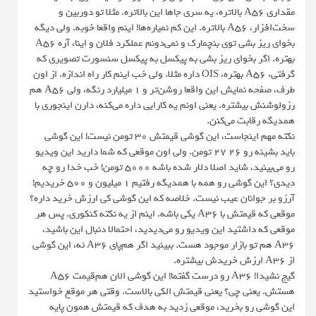
مقداری A56 بالاتره، یه سری جاها این بالاتره. مثلا تو دوربین و
سخت‌افزار، A56 بالاتره. این کم نمیاره‌ها! اینم واقعا خوبه. ولی دیگه
بخوای ریز بشی توی بنچمارک و نمی‌دونم عملکرد فلان و اینا، آره A56
بهتره. اگر بخوای ریز بشی به پیکسل به پیکسل سنسورت تصویری که
گرفتی، A56 بهتره، OIS داره مثلا. ولی خب اینم کار راه اندازه. از اون
طرف، صفحه نمایش این واقعا روشن‌تر و ۱ میلیارد رنگه، ولی A56 هم
رزولوشنش بیشتره. یعنی اونم یه کارایی داره می‌کنه، دارن اینجوری با
همدیگه رقابت می‌کنن.
نکته مهم اینجاست، این گوشی قیمتش ۳۰ تومن نیست! این گوشی
باید بشینه رو ۲۶ ۲۷ تومن. ولی اون موقعی که شما دارید این ویدیو
رو می‌بینید، شاید اصلا دلار شده باشه ۵۰۰۰ تومن! خب خدا رو چه
دیدی؟ این گوشی رو همه با همدیگه رفتیم ۱ میلیون و ۵۰۰ خریدیم!
آرزو بر جوانان عیب نیست. خلاصه که این گوشی کی ارزش خرید داره؟
موقعی که قیمتش با A36 یکی باشه. اینم از یه نکته کنکوری. پس هر
موقعی که داشتید این ویدیو رو می‌دیدید، احتمالا دنبال این باشید،
A36 هم تو بازار موجود هست. ببینید اگر هم‌پای A36 ئه، این گوشی
از A36 ارزش خریدش بیشتره.
گیج نشیدا! A36 رو درست گفتما! این گوشی الان هم‌قیمت A56
هستش. یعنی چی؟ یعنی قیمتش الکی بالاست. وقتی هر موقع خواستید
این گوشی رو بخرید، موقعی زدید به هدف که قیمتش همون پایه