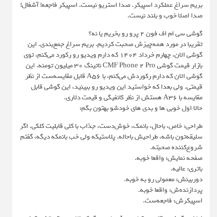
بریم سراغ عملکرد اسپیکر. صدا استریو نیست. اسپیکر فاجعه! آشغال!
صدا اصلا خوب و بلند نیست.
گوشی سی ام اف فون 2 پرو رو بخریم یا نه؟
تقریبا در مورد همه‌چیزش صحبت کردیم. بریم سراغ جمع‌بندی. این
گوشی الان، چهارم خرداد 1404 که دارم ویدیو رو رکورد می‌کنم، توی
بازار قیمت گوشی CMF Phone 2 Pro ناتینگ ۳۰ میلیون تومنه. این
گوشی الان که دارم رکوردش می‌کنم، با A56 قابل مقایسه‌ست از نظر
قیمتی. ولی بعدا که خواستید این ویدیو رو ببینید، این گوشی قابل
مقایسه با A36 هستش از نظر کانفیگی و قیمت دلاری.
حالا اول خوبی ها و بدی های خودشو بهتون بگم:
طراحی: خاص، باحال، بانمک، خوش‌دست، جذاب با کلی قابلیت کلکی. اگر
سلیقه‌تون باشه، طراحیش باحاله. پلاستیکه ولی خب بانمکه دیگه، گفتم
شروع‌کننده صحبته.
صفحه نمایش: واقعا خوبه.
باتری: عالیه.
دوربینش: معمولی رو به خوبه.
پردازنده‌ش: واقعا خوبه.
اسپیکرش: فاجعه‌ست.