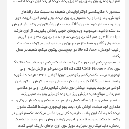
هم می‌تونه بهتون یه چیزی تحویل بده، دیگه از بعد اون دیگه اداست.
سنسور ۸ مگاپیکسلی اولتراوایدش ضعیفه به نسبت مثلا رقباهای
خودش. یه اولتراواید معمولی بهتون میده، ولی اونم قابل قبوله. توی
ویدیو، به خاطر نبود همون OIS، یه مقداری اذیتتون می‌کنه. اگر لرزش
نداشته باشید، می‌تونید ویدیوهای خوبی باهاش بگیرید. از اون طرف،
4K 30fps رو هم فقط بهتون میده. 1080p بهتون ۳۰ و ۶۰ فریم
میده، ولی 4K رو فقط ۳۰ فریم بهتون میده و اون می‌تونه به نسبت
رقیب خودش، A56 که حالا تو جمع‌بندی بهتون میگم، ضعیف‌تر عمل
بکنه.
در مجموع، پکیج این دوربینایی که اینجاست، پکیج دوربیناییه که ناتینگ
توی CMF Phone 2 Pro گفته که آقا من نمی‌خوام ازش بزنم، ولی
اونجورم نیست که دیگه بترکونم براتون! گوشی ۳۴۰ دلاره دادا! خوبه
واقعا. فقط اون OIS کارو خراب کرده، خیلی مهمه و اثرش رو توی این
گوشی می‌تونید ببینید، بیشتر توی بخش فیلم‌برداری، ولی تو عکاسی
هم بعضی موقع‌ها یه لرزش ریز می‌تونه کل بازیتونو به هم بریزه.
سنسور سلفی یه ۱۶ مگاپیکسلی داریم. خب، عکس رو که باز می‌کنی، یه
مقداری لود میشه، اولش تاره، بعد یهو اینجوری میشه! قشنگ نشون
میده که یه AI اون پشت داره یه کارایی با عکس می‌کنه. عکسم خیلی تر
و تمیز با دیتیل خوب، تا حد زیادی می‌تونید روش زوم بدید. داینامیک
رنجش، داینامیک رنج تمیزیه. نویز توی اون جاهای تاریک خیلی کمه،