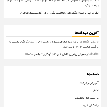
پردازش هوش مصنوعی در خط مقدم؛ پالانتیر از دیتاسنترهای سیار کانتینری
رونمایی کرد
تک تراپی با مینا؛ ناگفته‌های فعالیت یک زن در اکوسیستم فناوری
آخرین دیدگاه‌ها
مرتضی افخم
در
پردازنده معرفی‌نشده 6 هسته‌ای از سری کراکن پوینت با
ترکیب عجیب 3+3 رویت شد
daafin
در
معرفی بهترین فلش های 64 گیگابایت با سرعت بالا
دسته‌ها
آموزش و ترفند
اخبار
بررسی های تخصصی
راهنمای خرید