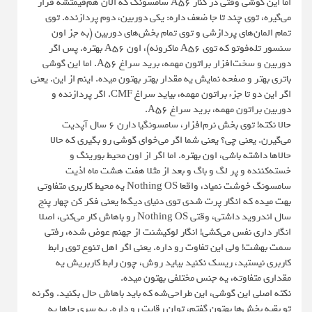
اما این گوشی وقتی در کنار A56 سامسونگ که الان هم‌قیمتشه قرار
می‌گیره، توی چند تا جا ضعف داره: یکی دوربین، دوم پردازنده. توی
تمام المان‌های پردازشی و توی تمام بخش‌های دوربین (به جز اون
سنسور تله‌فوتو که توی A56 ماکروئه)، اون A56 بهتره. پس اگر
دوربین و سخت‌افزار براتون مهمه، برید سراغ A56. اما این گوشی
باتری بهتر و صفحه نمایش یه مقدار بهتر بهتون میده. اینم از این. یعنی
اگر این دو تا جزء براتون مهمه، بیاید سراغ CMF. اگر پردازنده و
دوربین براتون مهمه، برید سراغ A56.
حالا نکته! توی بخش نرم‌افزار، سامسونگیا دارن ۶ سال آپدیت
می‌گیرن. یعنی چی؟ یعنی شما اگر می‌خوای گوشی رو بگیری که حالا
حالاها داشته باشی، اون بهتره. اما اگر از اون محیط بورینگ و
خسته‌کننده و پر لگ و باگ و بعد از مثلا هفت هشت ماه اذیت
سامسونگ خوشت نمیاد، واقعا Nothing OS یه محیط کاربری متفاوتی
بهت میده که انگار پرت شدی توی دنیای دیگه! یعنی فکر کن چهار پنج
سال اندروید داشتی، وقتی Nothing OS رو باهاش کار می‌کنی، اصلا
انگار داری نفس می‌کشی! انگار لوکیشنت از جهنم عوض شده، رفتی
سمت بهشت! ولی این تفاوت رو داره. یعنی اگر اهل تنوع توی رابط
کاربری نیستید، ریسک نکنید بیاید روش، چون رابط کاربریش یه
مقداری متفاوته، یه جنس مختلفی بهتون میده.
نکته اصلی این گوشی، این طراحی‌شه که باید باهاش حال بکنید. وگرنه
تو بقیه بخش‌ها بهتون گفتم، توان رقابت رو داره. یه سری جاها یه