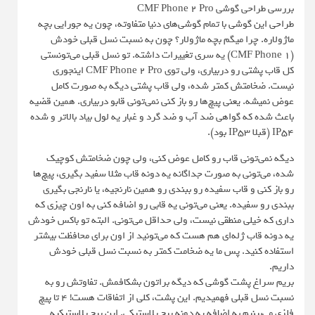
بررسی طراحی گوشی CMF Phone 2 Pro
طراحی این گوشی با تمام گوشی‌های دنیا متفاوته، چون یه جورایی بچه
ماژولاره. چرا میگم بچه ماژولار؟ چون به نسبت نسل قبلی خودش
(CMF Phone 1) یه سری تغییرات داشته. تو نسل قبلی می‌تونستی
کل قاب پشتی رو دربیاری، ولی توی CMF Phone 2 Pro اینجوری
نیست. ضخامتش کمتر شده، ولی قاب پشتی دیگه به صورت کامل
عوض نمیشه. یعنی پیچ‌ها رو باز کنی نمی‌تونی قابو دربیاری. همین قضیه
باعث شده که گواهی ضد آب و ضد گرد و غبار یه لول بیاد بالاتر و شده
IP54 (قبلا IP53 بود).
دیگه نمی‌تونی قاب رو کامل عوض کنی، ولی چون ضخامتش کوچیک
شده، می‌تونی به صورت جداگانه یه دونه قاب مثلا سفید بگیری، پیچ‌ها
رو باز کنی و قاب سفیده رو ببندی رو همین نارنجیه، یا نارنجی بگیری
ببندی رو سفیده. یعنی می‌تونی یه قابی رو اضافه کنی به اون چیزی که
داری که خیلی منطقی نیست، ولی حداقل می‌تونی. البته تو باکس خودش
یه دونه قاب ژله‌ای هم هست که می‌تونید از اون برای محافظت بیشتر
استفاده کنید. پس ما یه ضخامت کمتر به نسبت نسل قبلی خودش
داریم.
بریم سراغ پشت گوشی که دیگه براتون بشکافمش. تفاوتش رو به
نسبت نسل قبلی فهمیدیم. این پشت، کلی از اتفاقات هست! ۴ تا پیچ
فلزی می‌بینیم به اضافه یه دونه پیچ پلاستیکی. این پیچ پلاستیکیه