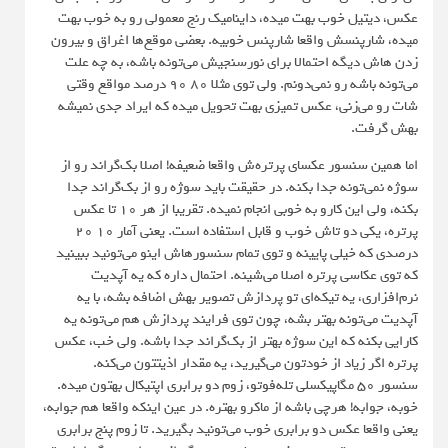
عکس، دیتیل خوب بهت میده، داینامیک رنج معمولی رو به خوب بهت
میده، شارپنسش واقعا شارپنس خوبیه. بعضی موقع‌ها اغراق و بیرون
زدن هاش دیگه احتمالا برای نورسنجیش می‌تونه باشه، به چه علت
می‌تونه باشه رو نمی‌دونم. ولی توی مثلا ۸۰ ۹۰ درصد مواقع وقتی
شات رو می‌زنی، عکس تمیزی بهت تحویل میده که ایراد جدی نمیشه
بهش گرفت.
اما همین سنسور عکسای پرتره‌ش واقعا ضعیفه! اصلا بک‌گراند رو از
سوژه نمی‌تونه جدا بکنه. در حقیقت باید سوژه رو از بک‌گراند جدا
بکنه، ولی این کارو به خوبی انجام نمیده. تقریبا از هر ۱۰ تا عکس
پرتره، یکی دو تاش خوب و قابل استفاده است. یعنی آمار ۱۰ ۲۰
درصدی که خیلی پایینه و توی تمام سنسورهاش اینو می‌تونید ببینید
که توی عکاسی پرتره اصلا می‌شینه. احتمال داره که یه آپدیت
نرم‌افزاری، یه تیکه‌ای تو پردازش تصویر بهش اضافه بشه، با یه
آپدیت می‌تونه بهتر بشه، چون توی فرایند پردازش هم می‌تونه یه
کارایی بکنه که این سوژه بهتر از بک‌گراند جدا باشه. ولی خب، عکس
پرتره اگر زیاد از خودتون می‌گیرید، یه مقدار اذیتتون می‌کنه.
سنسور ۵۰ مگاپیکسلی تله‌فوتو، زوم دو برابری اپتیکال بهتون میده.
خوبه، جوابه! هرچی باشه از ماکرو بهتره. در عین اینکه واقعا هم جوابه،
یعنی واقعا عکس دو برابری خوب می‌تونید بگیرید. تا زوم پنج برابری