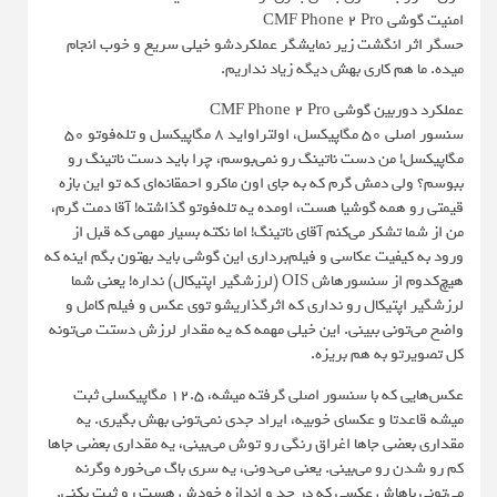
امنیت گوشی CMF Phone 2 Pro
حسگر اثر انگشت زیر نمایشگر عملکردشو خیلی سریع و خوب انجام
میده. ما هم کاری بهش دیگه زیاد نداریم.
عملکرد دوربین گوشی CMF Phone 2 Pro
سنسور اصلی ۵۰ مگاپیکسل، اولتراواید ۸ مگاپیکسل و تله‌فوتو ۵۰
مگاپیکسل! من دست ناتینگ رو نمی‌بوسم، چرا باید دست ناتینگ رو
ببوسم؟ ولی دمش گرم که به جای اون ماکرو احمقانه‌ای که تو این بازه
قیمتی رو همه گوشیا هست، اومده یه تله‌فوتو گذاشته! آقا دمت گرم،
من از شما تشکر می‌کنم آقای ناتینگ! اما نکته بسیار مهمی که قبل از
ورود به کیفیت عکاسی و فیلم‌برداری این گوشی باید بهتون بگم اینه که
هیچ‌کدوم از سنسورهاش OIS (لرزشگیر اپتیکال) نداره! یعنی شما
لرزشگیر اپتیکال رو نداری که اثرگذاریشو توی عکس و فیلم کامل و
واضح می‌تونی ببینی. این خیلی مهمه که یه مقدار لرزش دستت می‌تونه
کل تصویرتو به هم بریزه.
عکس‌هایی که با سنسور اصلی گرفته میشه، ۱۲.۵ مگاپیکسلی ثبت
میشه قاعدتا و عکسای خوبیه، ایراد جدی نمی‌تونی بهش بگیری. یه
مقداری بعضی جاها اغراق رنگی رو توش می‌بینی، یه مقداری بعضی جاها
کم رو شدن رو می‌بینی. یعنی می‌دونی، یه سری باگ می‌خوره وگرنه
می‌تونی باهاش عکسی که در حد و اندازه خودش هست رو ثبت بکنی.