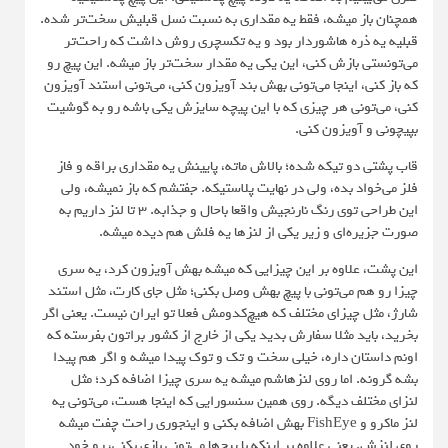
همچنان باز میشه، فقط یه مقداری به نسبت نسل قبلیش سخت‌تر شده.
قبلیه یه ذره هاشوردار بود و یه تکسچری روش داشت که راحت‌تر
می‌تونستی بازش کنی، این یکی یه مقدار سخت‌تر باز میشه. این پیچ رو
که باز کنی، اینجا می‌تونی بهش بند آویزون کنی، می‌تونی استند آویزون
کنی، می‌تونی هر چیزی که با این پیچه سایزش یکی باشه رو به گوشیت
بپیچونی و آویزون کنی.
قاب پشتی دو تیکه شده؛ بالاش ماته، پایینش یه مقداری براقه و فاز
فلز می‌خواد بده، ولی در نهایت پلاستیکه. جفتشم که باز نمیشه، ولی
این طراحی توی رنگ نارنجیش واقعا باحال و جذابه. ۳ تا لنز داریم به
صورت جزیره‌ای و زیر یکی از لنزها یه فلش هم دیده میشه.
این پشت، علاوه بر این چیزایی که میشه بهش آویزون کرد، یه سری
چیزا رو هم می‌تونی با پیچ بهش وصل بکنی؛ مثل جای کارت، مثل استند
شارژ، مثل چیزای مختلف که هیچ‌کدومش فعلا تو ایران نیست. یعنی اگر
بخرید، باید مثلا سفارش بدید یکی از خارج از کشور براتون بفرسته که
اونم داستان داره، خیلی سخت و تک و توک پیدا میشه و اگر هم پیدا
بشه گرونه. اما روی لنزهاشم میشه یه سری چیزا اضافه کرد؛ مثل
لنزای مختلف دیگه. روی همین سنسورایی که اینجا هست، می‌تونی یه
لنز ماکرو و FishEye بهش اضافه بکنی و اینجوری راحت چفت میشه
روی لنزش. یعنی علاوه بر اینکه با پیچ‌ها می‌تونی بازی بکنی، رو خود