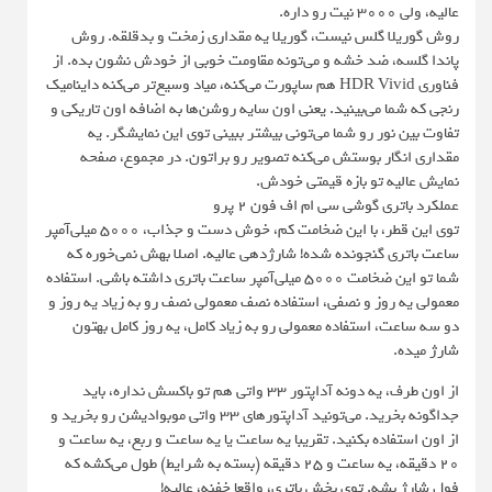
عالیه، ولی ۳۰۰۰ نیت رو داره.
روش گوریلا گلس نیست، گوریلا یه مقداری زمخت و بدقلقه. روش
پاندا گلسه، ضد خشه و می‌تونه مقاومت خوبی از خودش نشون بده. از
فناوری HDR Vivid هم ساپورت می‌کنه، میاد وسیع‌تر می‌کنه داینامیک
رنجی که شما می‌بینید. یعنی اون سایه روشن‌ها به اضافه اون تاریکی و
تفاوت بین نور رو شما می‌تونی بیشتر ببینی توی این نمایشگر. یه
مقداری انگار بوستش می‌کنه تصویر رو براتون. در مجموع، صفحه
نمایش عالیه تو بازه قیمتی خودش.
عملکرد باتری گوشی سی ام اف فون 2 پرو
توی این قطر، با این ضخامت کم، خوش‌ دست و جذاب، ۵۰۰۰ میلی‌آمپر
ساعت باتری گنجونده شده! شارژدهی عالیه. اصلا بهش نمی‌خوره که
شما تو این ضخامت ۵۰۰۰ میلی‌آمپر ساعت باتری داشته باشی. استفاده
معمولی یه روز و نصفی، استفاده نصف معمولی نصف رو به زیاد یه روز و
دو سه ساعت، استفاده معمولی رو به زیاد کامل، یه روز کامل بهتون
شارژ میده.
از اون طرف، یه دونه آداپتور ۳۳ واتی هم تو باکسش نداره، باید
جداگونه بخرید. می‌تونید آداپتورهای 33 واتی موبوادیشن رو بخرید و
از اون استفاده بکنید. تقریبا یه ساعت یا یه ساعت و ربع، یه ساعت و
۲۰ دقیقه، یه ساعت و ۲۵ دقیقه (بسته به شرایط) طول می‌کشه که
فول شارژ بشه. توی بخش باتری، واقعا خفنه، عالیه!