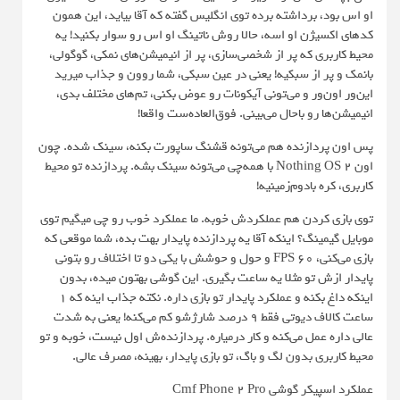
او اس بود، برداشته برده توی انگلیس گفته که آقا بیاید، این همون
کدهای اکسیژن او اسه، حالا روش ناتینگ او اس رو سوار بکنید! یه
محیط کاربری که پر از شخصی‌سازی، پر از انیمیشن‌های نمکی، گوگولی،
بانمک و پر از سبکیه! یعنی در عین سبکی، شما روون و جذاب میرید
این‌ور اون‌ور و می‌تونی آیکونات رو عوض بکنی، تم‌های مختلف بدی،
انیمیشن‌ها رو باحال می‌بینی. فوق‌العاده‌ست واقعا!
پس اون پردازنده هم می‌تونه قشنگ ساپورت بکنه، سینک شده. چون
اون Nothing OS 2 با همه‌چی می‌تونه سینک بشه. پردازنده تو محیط
کاربری، کره بادوم‌زمینیه!
توی بازی کردن هم عملکردش خوبه. ما عملکرد خوب رو چی میگیم توی
موبایل گیمینگ؟ اینکه آقا یه پردازنده پایدار بهت بده، شما موقعی که
بازی می‌کنی، ۶۰ FPS و حول و حوشش با یکی دو تا اختلاف رو بتونی
پایدار ازش تو مثلا یه ساعت بگیری. این گوشی بهتون میده، بدون
اینکه داغ بکنه و عملکرد پایدار تو بازی داره. نکته جذاب اینه که ۱
ساعت کالاف دیوتی فقط ۹ درصد شارژشو کم می‌کنه! یعنی به شدت
عالی داره عمل می‌کنه و کار درمیاره. پردازنده‌ش اول نیست، خوبه و تو
محیط کاربری بدون لگ و باگ، تو بازی پایدار، بهینه، مصرف عالی.
عملکرد اسپیکر گوشی Cmf Phone 2 Pro