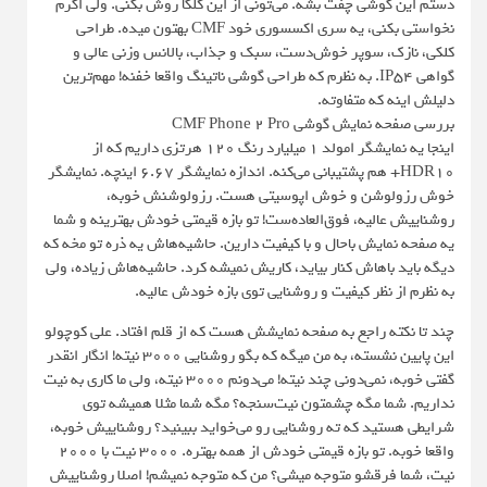
دستم این گوشی چفت بشه. می‌تونی از این کلکا روش بکنی. ولی اگرم
نخواستی بکنی، یه سری اکسسوری خود CMF بهتون میده. طراحی
کلکی، نازک، سوپر خوش‌دست، سبک و جذاب، بالانس وزنی عالی و
گواهی IP54. به نظرم که طراحی گوشی ناتینگ واقعا خفنه! مهم‌ترین
دلیلش اینه که متفاوته.
بررسی صفحه نمایش گوشی CMF Phone 2 Pro
اینجا یه نمایشگر امولد ۱ میلیارد رنگ ۱۲۰ هرتزی داریم که از
HDR10+ هم پشتیبانی می‌کنه. اندازه نمایشگر ۶.۶۷ اینچه. نمایشگر
خوش رزولوشن و خوش اپوسیتی هست. رزولوشنش خوبه،
روشناییش عالیه، فوق‌العاده‌ست! تو بازه قیمتی خودش بهترینه و شما
یه صفحه نمایش باحال و با کیفیت دارین. حاشیه‌هاش یه ذره تو مخه که
دیگه باید باهاش کنار بیاید، کاریش نمیشه کرد. حاشیه‌هاش زیاده، ولی
به نظرم از نظر کیفیت و روشنایی توی بازه خودش عالیه.
چند تا نکته راجع به صفحه نمایشش هست که از قلم افتاد. علی کوچولو
این پایین نشسته، به من میگه که بگو روشنایی ۳۰۰۰ نیته! انگار انقدر
گفتی خوبه، نمی‌دونی چند نیته! می‌دونم ۳۰۰۰ نیته، ولی ما کاری به نیت
نداریم. شما مگه چشمتون نیت‌سنجه؟ مگه شما مثلا همیشه توی
شرایطی هستید که ته روشنایی رو می‌خواید ببینید؟ روشناییش خوبه،
واقعا خوبه. تو بازه قیمتی خودش از همه بهتره. ۳۰۰۰ نیت با ۲۰۰۰
نیت، شما فرقشو متوجه میشی؟ من که متوجه نمیشم! اصلا روشناییش