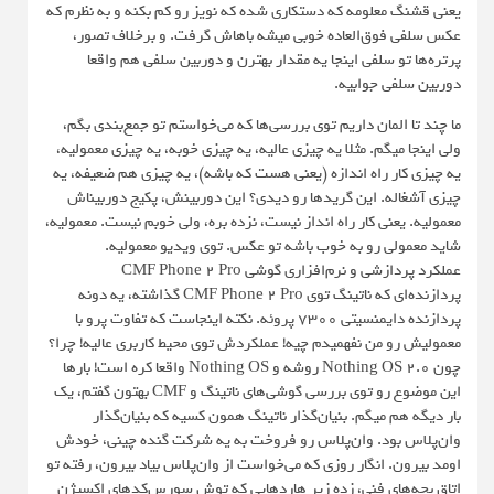
یعنی قشنگ معلومه که دستکاری شده که نویز رو کم بکنه و به نظرم که
عکس سلفی فوق‌العاده خوبی میشه باهاش گرفت. و برخلاف تصور،
پرتره‌ها تو سلفی اینجا یه مقدار بهترن و دوربین سلفی هم واقعا
دوربین سلفی جوابیه.
ما چند تا المان داریم توی بررسی‌ها که می‌خواستم تو جمع‌بندی بگم،
ولی اینجا میگم. مثلا یه چیزی عالیه، یه چیزی خوبه، یه چیزی معمولیه،
یه چیزی کار راه اندازه (یعنی هست که باشه)، یه چیزی هم ضعیفه، یه
چیزی آشغاله. این گریدها رو دیدی؟ این دوربینش، پکیج دوربیناش
معمولیه. یعنی کار راه انداز نیست، نزده بره، ولی خوبم نیست. معمولیه،
شاید معمولی رو به خوب باشه تو عکس. توی ویدیو معمولیه.
عملکرد پردازشی و نرم‌افزاری گوشی CMF Phone 2 Pro
پردازنده‌ای که ناتینگ توی CMF Phone 2 Pro گذاشته، یه دونه
پردازنده دایمنسیتی ۷۳۰۰ پروئه. نکته اینجاست که تفاوت پرو با
معمولیش رو من نفهمیدم چیه! عملکردش توی محیط کاربری عالیه! چرا؟
چون Nothing OS 2.0 روشه و Nothing OS واقعا کره است! بارها
این موضوع رو توی بررسی گوشی‌های ناتینگ و CMF بهتون گفتم، یک
بار دیگه هم میگم. بنیان‌گذار ناتینگ همون کسیه که بنیان‌گذار
وان‌پلاس بود. وان‌پلاس رو فروخت به یه شرکت گنده چینی، خودش
اومد بیرون. انگار روزی که می‌خواست از وان‌پلاس بیاد بیرون، رفته تو
اتاق بچه‌های فنی، زده زیر هاردهایی که توش سورس‌کدهای اکسیژن