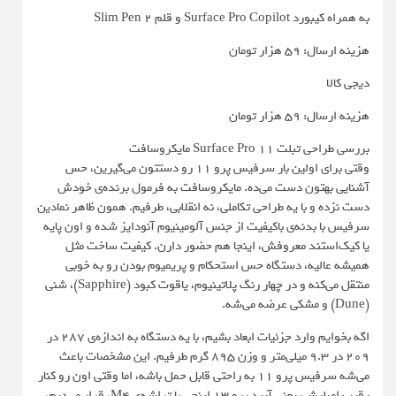
به همراه کیبورد Surface Pro Copilot و قلم Slim Pen 2
هزینه ارسال: 59 هزار تومان
دیجی کالا
هزینه ارسال: 59 هزار تومان
بررسی طراحی تبلت Surface Pro 11 مایکروسافت
وقتی برای اولین بار سرفیس پرو ۱۱ رو دستتون می‌گیرین، حس
آشنایی بهتون دست می‌ده. مایکروسافت به فرمول برنده‌ی خودش
دست نزده و با یه طراحی تکاملی، نه انقلابی، طرفیم. همون ظاهر نمادین
سرفیس با بدنه‌ی باکیفیت از جنس آلومینیوم آنودایز شده و اون پایه
یا کیک‌استند معروفش، اینجا هم حضور دارن. کیفیت ساخت مثل
همیشه عالیه، دستگاه حس استحکام و پریمیوم بودن رو به خوبی
منتقل می‌کنه و در چهار رنگ پلاتینیوم، یاقوت کبود (Sapphire)، شنی
(Dune) و مشکی عرضه می‌شه.
اگه بخوایم وارد جزئیات ابعاد بشیم، با یه دستگاه به اندازه‌ی 287 در
209 در 9.3 میلی‌متر و وزن ۸۹۵ گرم طرفیم. این مشخصات باعث
می‌شه سرفیس پرو ۱۱ به راحتی قابل حمل باشه، اما وقتی اون رو کنار
رقیب اصلیش، یعنی آیپد پرو ۱۳ اینچی با تراشه‌ی M4، قرار می‌دیم،