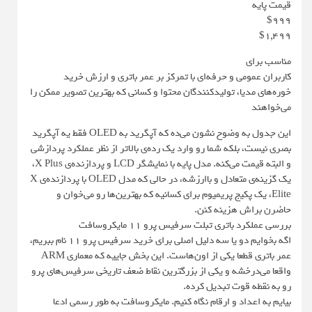
قیمت پایه
$999
$1,499
مناسب برای
کاربران عمومی و حرفه‌ای با تمرکز بر عمر باتری و ارزش خرید
خوره‌های مدیا، تولیدکنندگان محتوا و کسانی که بهترین تصویر ممکن را
می‌خواهند
این جدول به وضوح نشون می‌ده که آپگرید به OLED فقط یه آپگرید
بصری نیست، بلکه شما رو وارد یک رده‌ی بالاتر از نظر عملکرد پردازشی
و البته قیمت می‌کنه. مدل پایه با نمایشگر LCD و پردازنده‌ی X Plus،
یک گزینه‌ی متعادل و باارزشه، در حالی که مدل OLED با پردازنده‌ی X
Elite، یک پکیج پریمیوم برای کسانیه که بهترین‌ها رو می‌خوان و
حاضرن براش هزینه کنن.
بررسی عملکرد باتری تبلت سرفیس پرو 11 مایکروسافت
اگه بخوایم دو یا سه دلیل اصلی برای خرید سرفیس پرو ۱۱ نام ببریم،
عمر باتری قطعا یکی از اون‌هاست. این بخش جاییه که معماری ARM
واقعا می‌درخشه و یکی از بزرگترین نقاط ضعف تاریخی سرفیس‌های پرو
رو به نقطه قوت تبدیل کرده.
بیایم به اعداد و ارقام نگاه کنیم. مایکروسافت به طور رسمی ادعا