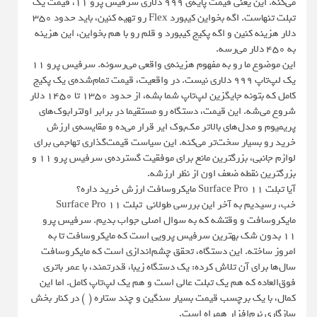
می‌کنه. این یعنی قیمت پایه‌ی ۹۹۹ دلاری سرفیس پرو ۱۱، قیمت یک
تبلت تنهاست. اگه بخواین کیبورد Flex رو تهیه کنین، باید حدود ۳۵۰
دلار هزینه کنین و اگه پکیج کیبورد و قلم رو با هم بخواین، این هزینه
به ۴۵۰ دلار می‌رسه.
این موضوع ما رو به مفهوم هزینه‌ی واقعی می‌رسونه. سرفیس پرو ۱۱
یک لپ‌تاپ ۹۹۹ دلاری نیست. در واقعیت، قیمت تمام‌شده‌ی یک پکیج
کامل که بتونه جایگزین لپ‌تاپ شما بشه، از حدود ۱۳۵۰ تا ۱۴۵۰ دلار
شروع می‌شه. این قیمت، دستگاه رو مستقیما در برابر اولترابوک‌های
پریمیوم و مدل‌های بالاتر مک‌بوک ایر قرار می‌ده و مقایسه‌ی ارزش
خرید رو بسیار سخت‌تر می‌کنه. این سیاست قیمت‌گذاری تهاجمی برای
لوازم جانبی، بزرگترین مانع برای موفقیت گسترده‌ی سرفیس پرو ۱۱ و
بزرگترین نقطه ضعف اون از نظر ارزشه.
آیا تبلت Surface Pro 11 مایکروسافت ارزش خرید داره؟
خب، رسیدیم به آخر این بررسی طولانی تبلت Surface Pro 11
مایکروسافت و وقتشه که به سوال اصلی جواب بدیم. سرفیس پرو
۱۱ بدون شک بهترین سرفیس پرویی است که مایکروسافت تا به
امروز ساخته. این دستگاه، تحقق چشم‌اندازی است که مایکروسافت
سال‌ها برای آن تلاش کرده: یک دستگاه زیبا، قدرتمند، با عمر باتری
فوق‌العاده که هم یک تبلت عالی است و هم یک لپ‌تاپ کامل. اما این
کمال، با یک برچسب قیمت بسیار سنگین و چند ستاره (*) در کنار بخش
سازگاری نرم‌افزار همراه است.