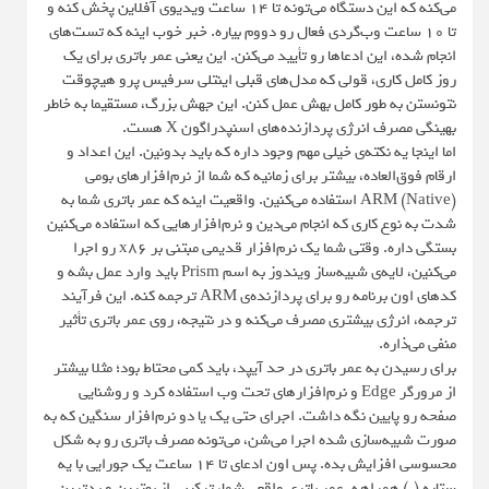
می‌کنه که این دستگاه می‌تونه تا ۱۴ ساعت ویدیوی آفلاین پخش کنه و
تا ۱۰ ساعت وب‌گردی فعال رو دووم بیاره. خبر خوب اینه که تست‌های
انجام شده، این ادعاها رو تأیید می‌کنن. این یعنی عمر باتری برای یک
روز کامل کاری، قولی که مدل‌های قبلی اینتلی سرفیس پرو هیچوقت
نتونستن به طور کامل بهش عمل کنن. این جهش بزرگ، مستقیما به خاطر
بهینگی مصرف انرژی پردازنده‌های اسنپدراگون X هست.
اما اینجا یه نکته‌ی خیلی مهم وجود داره که باید بدونین. این اعداد و
ارقام فوق‌العاده، بیشتر برای زمانیه که شما از نرم‌افزارهای بومی
(Native) ARM استفاده می‌کنین. واقعیت اینه که عمر باتری شما به
شدت به نوع کاری که انجام می‌دین و نرم‌افزارهایی که استفاده می‌کنین
بستگی داره. وقتی شما یک نرم‌افزار قدیمی مبتنی بر x86 رو اجرا
می‌کنین، لایه‌ی شبیه‌ساز ویندوز به اسم Prism باید وارد عمل بشه و
کدهای اون برنامه رو برای پردازنده‌ی ARM ترجمه کنه. این فرآیند
ترجمه، انرژی بیشتری مصرف می‌کنه و در نتیجه، روی عمر باتری تأثیر
منفی می‌ذاره.
برای رسیدن به عمر باتری در حد آیپد، باید کمی محتاط بود؛ مثلا بیشتر
از مرورگر Edge و نرم‌افزارهای تحت وب استفاده کرد و روشنایی
صفحه رو پایین نگه داشت. اجرای حتی یک یا دو نرم‌افزار سنگین که به
صورت شبیه‌سازی شده اجرا می‌شن، می‌تونه مصرف باتری رو به شکل
محسوسی افزایش بده. پس اون ادعای تا ۱۴ ساعت یک جورایی با یه
ستاره (*) همراهه. عمر باتری واقعی شما، ترکیبی از بهترین و بدترین