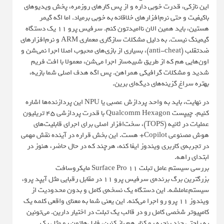
این نازکی، قدرت خوبی داره و از پس کارهای روزمره، پخش ویدیوهای
باکیفیت و حتی نرم‌افزارهای خلاقانه به خوبی برمیاد. اما اگه گیمر
هستین، باید همین الان ناامیدتون کنم. سرفیس پرو ۱۱ یک دستگاه
گیمینگ نیست. به دلیل مشکلات سازگاری معماری ARM و نرم‌افزارهای
ضدتقلب (anti-cheat)، بسیاری از بازی‌های محبوب اصلا اجرا نمی‌شن و
اون‌هایی هم که از طریق شبیه‌ساز اجرا می‌شن، معمولا با افت فریم
شدید و مشکلات گرافیکی همراهن. پس اگه هدف اصلی شما بازیه،
بهتره سراغ گزینه‌های دیگه‌ای برین.
در نهایت، باید به واحد پردازش عصبی یا NPU این پردازنده‌ها اشاره
کنیم. چیپست Qualcomm Hexagon با قدرت پردازشی ۴۵ تریلیون
عملیات در ثانیه (TOPS)، سخت‌افزار اصلی برای اجرای قابلیت‌های
هوش مصنوعی Copilot+ هست. این بخش قراره در آینده نقش مهمی
در تجربه‌ی کاربری ویندوز ایفا کنه، هرچند که در حال حاضر، هنوز در
ابتدای راهه.
بررسی سیستم عامل تبلت Surface Pro 11 مایکروسافت
بزرگترین برگ برنده‌ی سرفیس پرو ۱۱ در مقابل رقبایی مثل آیپد پرو،
سیستم‌عاملشه. این دستگاه یک نسخه‌ی کامل و بدون محدودیت از
ویندوز ۱۱ پرو رو اجرا می‌کنه. این یعنی شما به معنای واقعی کلمه یک
کامپیوتر شخصی کامل رو در قالب یک تبلت در اختیار دارین. می‌تونین
به راحتی چند پنجره رو کنار هم باز کنین، فایل‌هاتون رو مثل یک