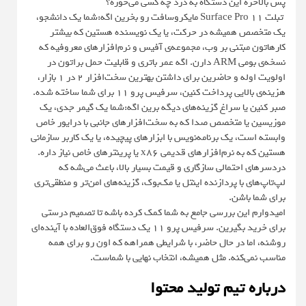
پس بالاخره این دستگاه به درد چه کسی می‌خوره؟
تبلت Surface Pro 11 مایکروسافت رو بخرین اگه:شما یک دانشجو،
یک متخصص همیشه در حرکت، یا یک نویسنده هستین که بیشتر
کارهاتون مبتنی بر وب، مجموعه‌ی آفیس و نرم‌افزارهای معروفیه که
نسخه‌ی بومی ARM دارن. اگه عمر باتری و قابلیت حمل براتون در
اولویت اوله و حاضرین برای داشتن بهترین سخت‌افزار ۲ در ۱ بازار،
هزینه‌ی بالایی پرداخت کنین، سرفیس پرو ۱۱ برای شما ساخته شده.
صبر کنین یا سراغ گزینه‌های دیگه برین اگه:شما یک گیمر جدی، یک
موزیسین یا متخصص صدا که به سخت‌افزارهای جانبی با درایور خاص
وابسته است، یک برنامه‌نویس با ابزارهای پیچیده، یا یک کاربر سازمانی
هستین که به نرم‌افزارهای قدیمی x86 یا پرینترهای خاص نیاز داره.
دردسرهای احتمالی سازگاری و قیمت بسیار بالا، باعث می‌شه که
لپ‌تاپ‌های با پردازنده اینتل یا مک‌بوک، گزینه‌های امن‌تر و منطقی‌تری
برای شما باشن.
امیدوارم این بررسی جامع به شما کمک کرده باشه تا تصمیم درستی
برای خرید بگیرین. سرفیس پرو ۱۱ یک دستگاه فوق‌العاده با آینده‌ای
روشنه، اما در حال حاضر، با شرایطی همراهه که اون رو برای همه
مناسب نمی‌کنه. مثل همیشه، انتخاب نهایی با شماست.
درباره تیم تولید محتوا