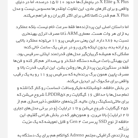
X Plus و X Elite در بنچمارک‌ها حدود ۱۰ تا ۱۵ درصده، اما در دنیای
واقعی و برای کارهای عادی، این تفاوت اونقدرها محسوس نیست و مدل
X Plus هم قدرت کاملا کافی برای اکثر کاربران رو فراهم می‌کنه.
اما داستان اصلی این پردازنده‌ها فقط سرعت خام نیست، بلکه عملکرد
به ازای هر وات هست. معماری ARM ذاتا مصرف انرژی بهینه‌تری
نسبت به x86 داره. این یعنی سرفیس پرو ۱۱ می‌تونه عملکرد بالایی
رو ارائه بده، بدون اینکه باتری رو در عرض یک ساعت خالی کنه؛
مشکلی که همیشه گریبان‌گیر مدل‌های قدرتمند اینتلی سرفیس بود.
این بهینگی باعث می‌شه دستگاه خنک‌تر و بی‌صداتر هم کار کنه و فن‌ها
فقط در سنگین‌ترین پردازش‌ها روشن بشن. این ترکیب قدرت بالا و
مصرف پایین همون برگ برنده‌ایه که سرفیس پرو ۱۱ رو به یک رقیب
واقعی برای مک‌بوک ایر تبدیل می‌کنه.
در بخش حافظه، خوشبختانه مایکروسافت خساست رو کنار گذاشته و
تمام مدل‌ها با حداقل ۱۶ گیگابایت رم LPDDR5x شروع می‌شن که
برای مالتی‌تسکینگ روان عالیه. گزینه‌های حافظه‌ی ذخیره‌سازی هم از
۲۵۶ گیگابایت شروع می‌شن و تا ۱ ترابایت (و در برخی مدل‌های تجاری
تا ۲ ترابایت) بالا می‌رن. و همون‌طور که در بخش طراحی گفتیم، این
حافظه از نوع SSD پرسرعت Gen 4 و قابل تعویضه که یک مزیت
بزرگه.
پردازنده‌ی گرافیکی مجتمع Adreno کوالکام هم برای یک دستگاه به