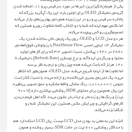
یکی از هیجان‌انگیزترین خبرها در مورد سرفیس پرو ۱۱، اضافه شدن
گزینه‌ی نمایشگر OLED برای اولین باره. این یک آپگرید بزرگه که
بالاخره سرفیس پرو رو در این زمینه هم‌رده‌ی بهترین‌های بازار می‌کنه.
اما نکته‌ی مهم اینه که شما با دو انتخاب کاملا متفاوت روبرو هستین که
تصمیم‌گیری رو کمی پیچیده می‌کنه.
هر دو مدل LCD و OLED، روی یک پایه‌ی عالی ساخته شدن: یک
نمایشگر ۱۳ اینچی لمسی PixelSense Flow با رزولوشن فوق‌العاده‌ی
2880 در 1920 پیکسل، نسبت تصویر ۳:۲ که برای کارهای تولید
محتوا و وب‌گردی ایده‌آله، و نرخ نوسازی (Refresh Rate) داینامیک تا
۱۲۰ هرتز که باعث می‌شه همه چیز روان و نرم به نظر برسه.
اما تفاوت‌ها از اینجا شروع می‌شه. مدل OLED، همون‌طور که انتظار
می‌ره، یک تجربه‌ی بصری خیره‌کننده رو ارائه می‌ده. با نسبت کنتراست
نجومی 1,000,000:1، رنگ مشکی واقعا مشکیه و عمق تصویر بی‌نظیره.
این پنل همچنین برای محتوای HDR روشنایی بیشتری داره (تا ۹۰۰
نیت) و رنگ‌ها رو زنده‌تر و جذاب‌تر نشون می‌ده. اگه اهل فیلم دیدن،
کارهای گرافیکی و ویرایش عکس هستین، این نمایشگر شما رو
شگفت‌زده می‌کنه.
البته این به معنی بد بودن مدل LCD نیست. پنل LCD استاندارد هم
با حداکثر روشنایی ۶۰۰ نیت در حالت SDR، بسیار روشنه و همون