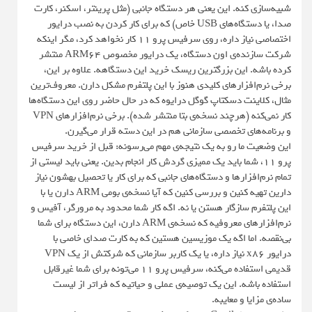
شبیه‌سازی کنه. این یعنی هر دستگاه جانبی (مثل پرینتر، اسکنر، کارت
صدا، یا دستگاه‌های USB خاص) که برای کار کردن به نصب درایور
اختصاصی نیاز داره، روی سرفیس پرو ۱۱ کار نخواهد کرد، مگر اینکه
شرکت سازنده‌ی اون دستگاه، یک درایور مخصوص ARM64 منتشر
کرده باشه. این بزرگترین ریسک خرید این دستگاهه. علاوه بر این،
برخی نرم‌افزارهای کلیدی هنوز با این پلتفرم مشکل دارن. معروف‌ترین
مثال، کلاینت دسکتاپ گوگل درایوه که در حال حاضر روی این دستگاه‌ها
کار نمی‌کنه (هرچند نسخه‌ی بتا منتشر شده). برخی نرم‌افزارهای VPN
و برنامه‌های تخصصی سازمانی هم در این دسته قرار می‌گیرن.
این وضعیت ما رو به یک نتیجه‌ی مهم می‌رسونه: قبل از خرید سرفیس
پرو ۱۱، شما باید یک ممیزی گردش کار انجام بدین. یعنی باید لیستی از
تمام نرم‌افزارها و دستگاه‌های جانبی که برای کار یا تحصیل بهشون نیاز
دارین تهیه کنین و بررسی کنین که آیا نسخه‌ی بومی ARM دارن یا با
این پلتفرم سازگار هستن یا نه. اگه کار شما محدود به مرورگر، آفیس و
نرم‌افزارهای معروفیه که نسخه‌ی ARM دارن، این دستگاه برای شما
بی‌نقصه. اما اگه یک موزیسین هستین که به کارت صدای خاصی با
درایور x86 نیاز داره، یا یک کاربر سازمانی که شرکتش از یک VPN
قدیمی استفاده می‌کنه، سرفیس پرو ۱۱ می‌تونه برای شما غیرقابل
استفاده باشه. این یک توصیه‌ی عملی و حیاتیه که فراتر از لیست
ساده‌ی مزایا و معایبه.