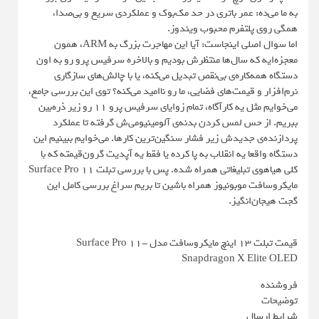
به ما می‌ده: عمر باتری در حد مک‌بوک و عملکردی سریع و بی‌صدا،
همگی روی پلتفرم محبوب ویندوز.
اما سوال اصلی اینجاست: آیا این مهاجرت بزرگ به ARM، همون
معجزه‌ایه که سال‌ها منتظرش بودیم و بالاخره سرفیس پرو رو به اون
دستگاه همه‌کاره‌ی بی‌نقص تبدیل می‌کنه، یا با چالش‌های سازگاری
نرم‌افزار و قیمت‌های فضایی، ما رو ناامید می‌کنه؟ توی این بررسی جامع،
می‌خوایم مثل یه کارآگاه، تمام زوایای سرفیس پرو ۱۱ رو زیر ذره‌بین
ببریم. از حس لمس کردن بدنه‌ی آلومینیومی‌ش گرفته تا عملکرد
پردازنده‌ی جدیدش زیر فشار سنگین‌ترین کارها. می‌خوایم ببینیم این
دستگاه واقعا یه انقلاب به پا کرده یا فقط یه آپدیت گرون‌قیمته که با
کلی هیاهوی تبلیغاتی همراه شده. پس با بررسی تبلت Surface Pro 11
مایکروسافت موبونیوز همراه باشین تا بریم سراغ بررسی کامل این
گجت هیجان‌انگیز.
قیمت تبلت 13 اینچ مایکروسافت مدل Surface Pro 11-
Snapdragon X Elite OLED
فروشنده
توضیحات
شرایط ارسال