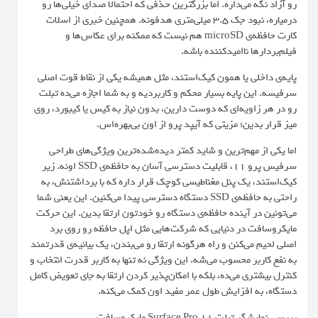
رو آزاد نگه می‌داره. اما بزرگترین حذفی که احتمالا صدای خیلی‌ها رو
درمیاره، نبود جک ۳.۵ میلی‌متری هدفونه. همچنین خبری از اسلات
کارت حافظه‌ی microSD هم نیست که ممکنه برای عکاس‌ها و
فیلم‌بردارها ناامیدکننده باشه.
پایه‌ی داخلی یا همون کیک‌استند، مثل همیشه یکی از نقاط قوت اصلی
سرفیسه. این پایه بسیار محکم و کاربردیه و به شما اجازه می‌ده تبلت
رو در هر زاویه‌ای که دوست دارین، بدون نیاز به کیس یا کیبورد، روی
میز قرار بدین؛ مزیتی که آیپد پرو از اون بی‌بهره‌اس.
اما یکی از مهم‌ترین و شاید کمتر دیده‌شده‌ترین ویژگی‌های طراحی
سرفیس پرو ۱۱، قابلیت دسترسی آسان به حافظه‌ی SSD اونه. زیر
کیک‌استند، یک پنل مغناطیسی کوچک قرار داره که با برداشتنش، به
راحتی به حافظه‌ی SSD دستگاه دسترسی پیدا می‌کنین. این یعنی شما
می‌تونین در آینده حافظه‌ی دستگاه رو خودتون ارتقا بدین. این حرکت
مایکروسافت در دنیایی که شرکت‌هایی مثل اپل حافظه رو روی برد
اصلی لحیم می‌کنن و راه هرگونه ارتقا رو می‌بندن، یک بیانیه‌ی قدرتمند
به نفع کاربر محسوب می‌شه. این ویژگی نه تنها به کاربر قدرت انتخاب و
کنترل بیشتری می‌ده، بلکه با امکان‌پذیر کردن ارتقا به جای تعویض کامل
دستگاه، به افزایش طول عمر مفید اون کمک می‌کنه.
بررسی نمایشگر تبلت Surface Pro 11 مایکروسافت