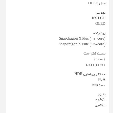
مدل OLED
نوع پنل
IPS LCD
OLED
پردازنده
Snapdragon X Plus (10-core)
Snapdragon X Elite (12-core)
نسبت کنتراست
1200:1
1,000,000:1
حداکثر روشنایی HDR
N/A
900 nits
باتری
48Wh
53Wh