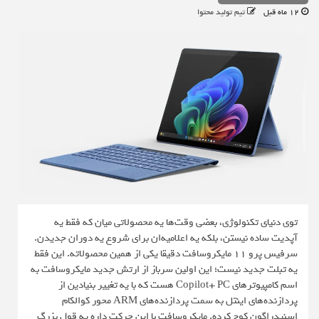
12 ماه قبل
تیم تولید محتوا
توی دنیای تکنولوژی، بعضی وقت‌ها یه محصولاتی میان که فقط یه
آپدیت ساده نیستن، بلکه یه اعلامیه‌ان برای شروع یه دوران جدیدن.
سرفیس پرو ۱۱ مایکروسافت دقیقا یکی از همین محصولاته. این فقط
یه تبلت جدید نیست؛ این اولین سرباز از ارتش جدید مایکروسافت به
اسم کامپیوترهای Copilot+ PC هست که با یه تغییر بنیادین از
پردازنده‌های اینتل به سمت پردازنده‌های ARM محور کوالکام
اسنپدراگون کوچ کرده. مایکروسافت با این حرکت داره یه قول بزرگ