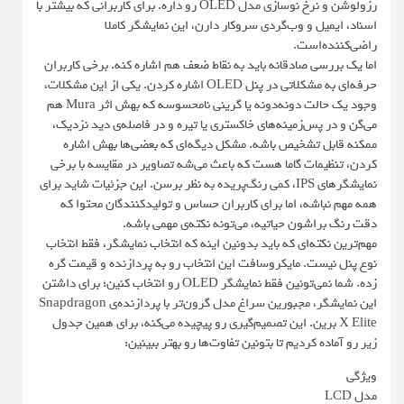
رزولوشن و نرخ نوسازی مدل OLED رو داره. برای کاربرانی که بیشتر با
اسناد، ایمیل و وب‌گردی سروکار دارن، این نمایشگر کاملا
راضی‌کننده‌است.
اما یک بررسی صادقانه باید به نقاط ضعف هم اشاره کنه. برخی کاربران
حرفه‌ای به مشکلاتی در پنل OLED اشاره کردن. یکی از این مشکلات،
وجود یک حالت دونه‌دونه یا گرینی نامحسوسه که بهش اثر Mura هم
می‌گن و در پس‌زمینه‌های خاکستری یا تیره و در فاصله‌ی دید نزدیک،
ممکنه قابل تشخیص باشه. مشکل دیگه‌ای که بعضی‌ها بهش اشاره
کردن، تنظیمات گاما هست که باعث می‌شه تصاویر در مقایسه با برخی
نمایشگرهای IPS، کمی رنگ‌پریده به نظر برسن. این جزئیات شاید برای
همه مهم نباشه، اما برای کاربران حساس و تولیدکنندگان محتوا که
دقت رنگ براشون حیاتیه، می‌تونه نکته‌ی مهمی باشه.
مهم‌ترین نکته‌ای که باید بدونین اینه که انتخاب نمایشگر، فقط انتخاب
نوع پنل نیست. مایکروسافت این انتخاب رو به پردازنده و قیمت گره
زده. شما نمی‌تونین فقط نمایشگر OLED رو انتخاب کنین؛ برای داشتن
این نمایشگر، مجبورین سراغ مدل گرون‌تر با پردازنده‌ی Snapdragon
X Elite برین. این تصمیم‌گیری رو پیچیده می‌کنه، برای همین جدول
زیر رو آماده کردیم تا بتونین تفاوت‌ها رو بهتر ببینین:
ویژگی
مدل LCD