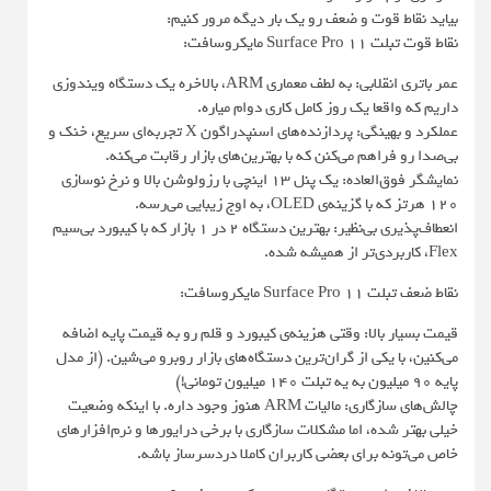
بیاید نقاط قوت و ضعف رو یک بار دیگه مرور کنیم:
نقاط قوت تبلت Surface Pro 11 مایکروسافت:
عمر باتری انقلابی: به لطف معماری ARM، بالاخره یک دستگاه ویندوزی
داریم که واقعا یک روز کامل کاری دوام میاره.
عملکرد و بهینگی: پردازنده‌های اسنپدراگون X تجربه‌ای سریع، خنک و
بی‌صدا رو فراهم می‌کنن که با بهترین‌های بازار رقابت می‌کنه.
نمایشگر فوق‌العاده: یک پنل ۱۳ اینچی با رزولوشن بالا و نرخ نوسازی
۱۲۰ هرتز که با گزینه‌ی OLED، به اوج زیبایی می‌رسه.
انعطاف‌پذیری بی‌نظیر: بهترین دستگاه ۲ در ۱ بازار که با کیبورد بی‌سیم
Flex، کاربردی‌تر از همیشه شده.
نقاط ضعف تبلت Surface Pro 11 مایکروسافت:
قیمت بسیار بالا: وقتی هزینه‌ی کیبورد و قلم رو به قیمت پایه اضافه
می‌کنین، با یکی از گران‌ترین دستگاه‌های بازار روبرو می‌شین. (از مدل
پایه 90 میلیون به یه تبلت 140 میلیون تومانی!)
چالش‌های سازگاری: مالیات ARM هنوز وجود داره. با اینکه وضعیت
خیلی بهتر شده، اما مشکلات سازگاری با برخی درایورها و نرم‌افزارهای
خاص می‌تونه برای بعضی کاربران کاملا دردسرساز باشه.