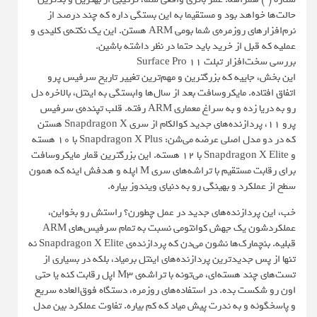
حالت‌ها خواهد بود و مستقیما به این بستگی داره که چند درصد از
نرم‌افزارهای روزمره‌ی شما بومی ARM هستن. این یک نکته‌ی کلیدی و
عملیه که قبل از خرید باید حتما در نظر داشته باشین.
بررسی سخت‌افزار تبلت Surface Pro 11
این بخش، جاییه که بزرگترین و مهم‌ترین تغییر تاریخ سرفیس پرو
اتفاق افتاده. مایکروسافت بعد از سال‌ها وابستگی به اینتل، بالاخره دل
رو به دریا زده و به سراغ معماری ARM رفته. قلب تپنده‌ی سرفیس
پرو ۱۱، پردازنده‌های جدید کوالکام از سری Snapdragon X هستن
که در دو مدل اصلی عرضه می‌شن: Snapdragon X Plus با ۱۰ هسته
و Snapdragon X Elite با ۱۲ هسته. این بزرگترین قمار مایکروسافت
برای رقابت مستقیم با تراشه‌های سری M اپله و هدفش اینه که همون
سطح از عملکرد و بهینگی رو به دنیای ویندوز بیاره.
خب، این پردازنده‌های جدید در عمل چطورن؟ راستش رو بخواین،
عملکردشون یک جهش کوانتومی نسبت به تمام سرفیس‌های ARM
قبلیه. بنچمارک‌ها نشون می‌دن که پردازنده‌ی Snapdragon X Elite نه
تنها از پس جدیدترین پردازنده‌های اینتل برمیاد، بلکه در بسیاری از
تست‌های چند هسته‌ای، می‌تونه با تراشه‌ی M3 اپل رقابت کنه یا حتی
اون رو شکست بده. در استفاده‌های روزمره، دستگاه فوق‌العاده سریع
و پاسخگوئه و به ندرت پیش میاد که کم بیاره. تفاوت عملکرد بین مدل