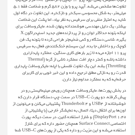
تفاوت‌ها مشخص می‌شه. آیپد پرو با وزن ۵۸۲ گرم و ضخامت فقط ۵.۱
میلی‌متر، به شکل محسوسی سبک‌تر و نازک‌تره. این تفاوت در نگاه اول
شاید یه امتیاز منفی برای سرفیس به نظر بیاد، اما پشت این ضخامت
بیشتر، یک دلیل مهندسی هوشمندانه پنهان شده. مایکروسافت برای
اینکه بتونه حداکثر توان رو از پردازنده‌های جدید اسنپدراگون X
بگیره، شاسی دستگاه رو کمی ضخیم‌تر طراحی کرده تا بتونه یک فن
کوچک رو داخلش جا بده. این سیستم خنک‌کننده‌ی فعال به سرفیس
پرو ۱۱ اجازه می‌ده تا زیر بارهای کاری سنگین، عملکرد پایدارتری
داشته باشه و کمتر دچار افت عملکرد ناشی از گرما (Thermal
Throttling) بشه. این یک تفاوت فلسفی با اپله؛ مایکروسافت پایداری
قدرت رو به نازکی مطلق ترجیح داده و این خبر خوبی برای کاربرای
حرفه‌ایه که به عملکرد مداوم نیاز دارن.
در بخش پورت‌ها، مایکروسافت همچنان رویه‌ی مینیمالیستی رو در
پیش گرفته. دو پورت USB-C در سمت چپ دستگاه قرار دارن که
خوشبختانه از USB4 و Thunderbolt 4 پشتیبانی می‌کنن و می‌تونین از
اون‌ها برای انتقال دیتا، اتصال به نمایشگر خارجی (با پشتیبانی از
DisplayPort 1.4a) و شارژ استفاده کنین. در سمت دیگه، پورت
اختصاصی Surface Connect همچنان حضور داره که برای شارژ
استفاده می‌شه و این مزیت رو داره که یکی از پورت‌های USB-C شما