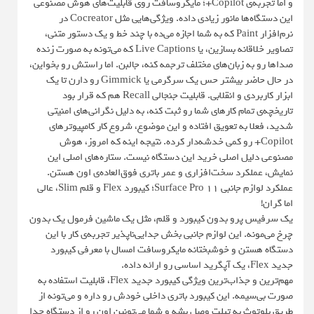
و اما تجربه‌ی Copilot+؛ مایکروسافت روی قابلیت‌های هوش مصنوعی
این دستگاه‌ها مانور زیادی داده. ویژگی‌هایی مثل Cocreator در
نرم‌افزار Paint که به شما اجازه می‌ده با چند خط و یک دستور متنی،
تصاویر خلاقانه بسازین، یا Live Captions که می‌تونه به صورت زنده
صداها رو به زبان‌های مختلف ترجمه کنه، جالبن. اما راستش رو بخواین،
در حال حاضر بیشتر حس یک سرگرمی یا Gimmick رو دارن تا یک
ابزار کاربردی و انقلابی. قابلیت جنجالی Recall هم که قرار بود
تاریخچه‌ی تمام کارهای شما رو ثبت کنه، به دلیل نگرانی‌های امنیتی
شدید، فعلا به تعویق افتاده و این موضوع، شروع کار کامپیوترهای
Copilot+ رو کمی خدشه‌دار کرده. نتیجه اینه که امروز، هوش
مصنوعی دلیل اصلی خرید این دستگاه نیست. ستاره‌های اصلی این
نمایش، عملکرد سخت‌افزاری و عمر باتری فوق‌العاده‌ی اون هستن.
عملکرد لوازم جانبی Surface Pro 11؛ کیبورد Flex و قلم Slim، عالی
اما گران!
یک سرفیس پرو بدون کیبورد و قلم، مثل یک ماشین فرمول یک بدون
چرخ می‌مونه. این لوازم جانبی بخش جدایی‌ناپذیر تجربه‌ی کار با این
دستگاه هستن و خوشبختانه مایکروسافت امسال با معرفی کیبورد
جدید Flex، یک آپگرید اساسی رو ارائه داده.
مهم‌ترین و جذاب‌ترین ویژگی کیبورد جدید Flex، قابلیت استفاده به
صورت بی‌سیمه. این کیبورد باتری داخلی خودش رو داره و می‌تونه از
طریق بلوتوث به تبلت وصل بشه و شما می‌تونین اون رو از دستگاه جدا