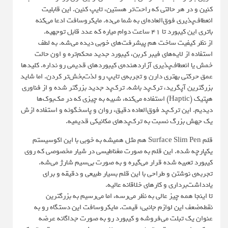
کنین و در هر حالتی که راحت‌تر هستین، تایپ کنین. این قابلیت
انعطاف‌پذیری فوق‌العاده‌ای به شما می‌ده. مایکروسافت ادعا می‌کنه
باتری این کیبورد تا ۴۱ ساعت دوام میاره که عدد قابل توجهیه.
از نظر کیفیت ساخت هم پیشرفت‌های خوبی دیده می‌شه. به لطف
استفاده از لایه‌های فیبر کربن، کیبورد جدید محکم‌تره و اون حالت
خمش یا انعطاف‌پذیری آزاردهنده‌ی کیبوردهای قدیمی رو نداره. کلیدها
عمق حرکتی بهتری دارن و تجربه‌ی تایپ رو لذت‌بخش‌تر کردن. اما شاید
بزرگترین آپگرید، ترک‌پد باشه. ترک‌پد جدید بزرگتر شده و از فناوری
هپتیک (Haptic) استفاده می‌کنه، شبیه به چیزی که در مک‌بوک‌ها
دیدیم. این ترک‌پد فوق‌العاده دقیق، روان و پاسخگوئه و استفاده ازش
یک جهش بزرگ نسبت به ترک‌پدهای مکانیکی قدیمیه.
قلم Surface Slim Pen هم مثل همیشه به خوبی با این اکوسیستم
یکپارچه شده. این قلم به صورت مغناطیسی در شیار مخصوصی که روی
کیبورد تعبیه شده قرار می‌گیره و به صورت بی‌سیم شارژ می‌شه.
تجربه‌ی نوشتن و طراحی با این قلم بسیار طبیعی و دقیقه و برای
یادداشت‌برداری و کارهای خلاقانه عالیه.
تا اینجا همه چیز عالی به نظر می‌رسه، اما می‌رسیم به بزرگترین
نقطه‌ضعف این لوازم جانبی: قیمت. مایکروسافت این دستگاه رو به
عنوان یک تبلت می‌فروشه و کیبورد رو به صورت جداگانه عرضه