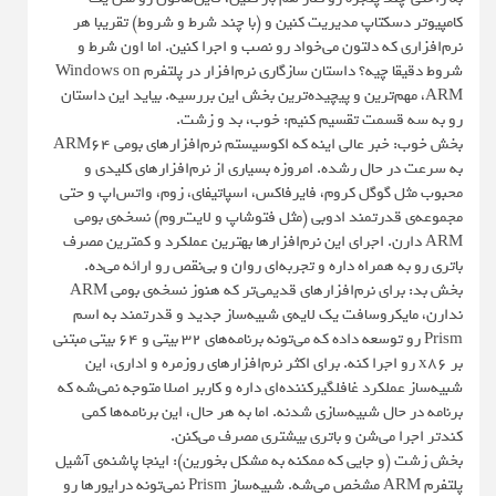
کامپیوتر دسکتاپ مدیریت کنین و (با چند شرط و شروط) تقریبا هر
نرم‌افزاری که دلتون می‌خواد رو نصب و اجرا کنین. اما اون شرط و
شروط دقیقا چیه؟ داستان سازگاری نرم‌افزار در پلتفرم Windows on
ARM، مهم‌ترین و پیچیده‌ترین بخش این بررسیه. بیاید این داستان
رو به سه قسمت تقسیم کنیم: خوب، بد و زشت.
بخش خوب: خبر عالی اینه که اکوسیستم نرم‌افزارهای بومی ARM64
به سرعت در حال رشده. امروزه بسیاری از نرم‌افزارهای کلیدی و
محبوب مثل گوگل کروم، فایرفاکس، اسپاتیفای، زوم، واتس‌اپ و حتی
مجموعه‌ی قدرتمند ادوبی (مثل فتوشاپ و لایت‌روم) نسخه‌ی بومی
ARM دارن. اجرای این نرم‌افزارها بهترین عملکرد و کمترین مصرف
باتری رو به همراه داره و تجربه‌ای روان و بی‌نقص رو ارائه می‌ده.
بخش بد: برای نرم‌افزارهای قدیمی‌تر که هنوز نسخه‌ی بومی ARM
ندارن، مایکروسافت یک لایه‌ی شبیه‌ساز جدید و قدرتمند به اسم
Prism رو توسعه داده که می‌تونه برنامه‌های ۳۲ بیتی و ۶۴ بیتی مبتنی
بر x86 رو اجرا کنه. برای اکثر نرم‌افزارهای روزمره و اداری، این
شبیه‌ساز عملکرد غافلگیرکننده‌ای داره و کاربر اصلا متوجه نمی‌شه که
برنامه در حال شبیه‌سازی شدنه. اما به هر حال، این برنامه‌ها کمی
کندتر اجرا می‌شن و باتری بیشتری مصرف می‌کنن.
بخش زشت (و جایی که ممکنه به مشکل بخورین): اینجا پاشنه‌ی آشیل
پلتفرم ARM مشخص می‌شه. شبیه‌ساز Prism نمی‌تونه درایورها رو