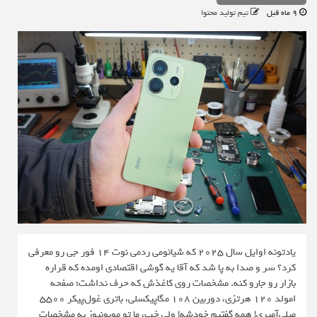
9 ماه قبل
تیم تولید محتوا
یادتونه اوایل سال ۲۰۲۵ که شیائومی ردمی نوت ۱۴ فور جی رو معرفی
کرد؟ سر و صدا به پا شد که آقا یه گوشی اقتصادی اومده که قراره
بازار رو جارو کنه. مشخصات روی کاغذش که حرف نداشت؛ صفحه
امولد ۱۲۰ هرتزی، دوربین ۱۰۸ مگاپیکسلی، باتری غول‌پیکر ۵۵۰۰
میلی‌آمپری! همه گفتیم خودشه! ولی خب، ما تو موبونیوز به مشخصات