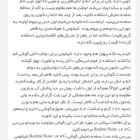
خوبی داره، ولی در برابر خط و خش‌های ریز و مویی که توی جیب کنار
کلید و سکه ایجاد می‌شه، اونقدرها هم مقاوم نیست و اگه از محافظ
صفحه نمایش استفاده نکنید، بعد از چند ماه حتما ردشون رو روی
صفحه می‌بینید. اینجاست که متوجه می‌شیم اون حس پرمیوم اولیه، یه
جورایی یه توهم پرمیوم بوده. شیائومی با هوشمندی یه ظاهر
گرون‌قیمت ساخته، اما در باطن از متریال‌های اقتصادی‌تری استفاده
کرده تا قیمت رو پایین نگه داره.
البته یه نکته پنهان هم وجود داره. شیائومی برای دوام داخلی گوشی کم
نذاشته. استفاده از فوم ضربه‌گیر داخل بدنه و تقویت چهار گوشه
داخلی، نشون می‌ده که مهندس‌های شرکت حواسشون به دوام
بلندمدت گوشی در برابر ضربه بوده. پس شاید ظاهرش بعد یه مدت
خط و خش برداره، ولی احتمال اینکه با یه بار افتادن از کار بیفته کمتره.
گواهی IP54 هم که از اول داشت، یعنی در حد پاشش آب و بارون
مقاومه و تو این چند ماه هم مشکلی از این بابت گزارش نشده، ولی
یادتون باشه که ضدآب کامل نیست. از نظر خوش‌دستی هم با وزن
حدود ۱۹۷ گرم و ضخامت ۸.۲ میلی‌متر، هنوزم گوشی راحتیه و لبه‌های
تختش باعث می‌شه محکم تو دست بشینه و لیز نخوره.
برای اطلاعات بیشتر در مورد طراحی این گوشی میتونید به ویدئو بررسی
Redmi Note 14 4G مراجعه کنید
بررسی بلند مدت صفحه نمایش گوشی Redmi Note 14 4G شیائومی