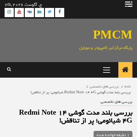
رش
ج. آگوست 7th, 2026
ه
ram
utube
Linkedin
Twitter
VK
Facebook
حتوا
PMCM
پایگاه مرکزخبر کامپیوتر و موبایل
منوی
اصلی
خانه
بررسی های تخصصی
بررسی بلند مدت گوشی Redmi Note 14 4G شیائومی؛ پر از تناقض!
بررسی های تخصصی
بررسی بلند مدت گوشی Redmi Note 14
4G شیائومی؛ پر از تناقض!
1 دقیقه خوانده شده