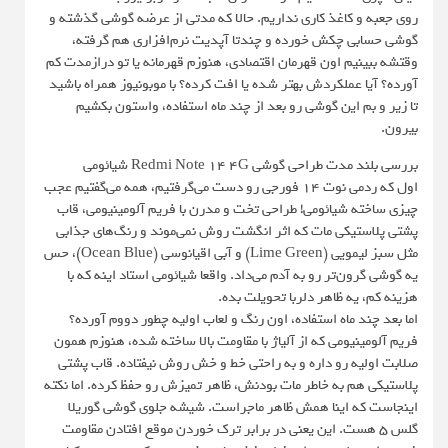
روی جعبه و کاغذ کاری نداریم. حالا که مدتی از عرضه گوشی گذشته و
گوشی حسابی چکش خورده و چندتا آپدیت نرم‌افزاری هم گرفته،
وقتشه ببینیم اون قهرمان اقتصادی، هنوزم قهرمانه یا تو درازمدت کم
آورده؟ آیا عملکردش بهتر شده یا افت کرده؟ با موبونیوز همراه باشید
تا زیر و بم این گوشی رو بعد از چند ماه استفاده، واستون بکشیم
بیرون.
بررسی بلند مدت طراحی گوشی Redmi Note 14 4G شیائومی
اول که ردمی نوت ۱۴ فورجی رو دست می‌گرفتیم، همه می‌گفتیم عجب
چیزی ساخته شیائومی! طراحی تخت و مدرن با فریم آلومینیومی، قاب
پشتی پلاستیکی مات که اثر انگشت روش نمی‌موند و رنگ‌های جذابی
مثل سبز لیمویی (Lime Green) و آبی اقیانوسی (Ocean Blue)، حس
یه گوشی گرون‌تر رو به آدم می‌داد. واقعا شیائومی استاد اینه که با
هزینه کم، یه ظاهر دلربا تحویلت بده.
اما بعد چند ماه استفاده، اون رنگ و لعاب اولیه چطور دووم آورده؟
فریم آلومینیومی که از آلیاژ با مقاومت بالا ساخته شده، هنوزم همون
صلابت اولیه رو داره و به راحتی خط و خش روش نیفتاده. قاب پشتی
پلاستیکی هم به خاطر مات بودنش، ظاهر تمیزش رو حفظ کرده. اما نکته
اینجاست که اینا همش ظاهر ماجراست. شیشه جلوی گوشی گوریلا
گلس ۵ هست. این یعنی در برابر ترک خوردن موقع افتادن مقاومت