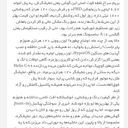
بریم سراغ نقطه قوت اصلی این گوشی یعنی نمایشگرش. یه پنل امولد
۶.۶۷ اینچی با رزولوشن FHD+ و رفرش ریت ۱۲۰ هرتز که روشنایی
۱۸۰۰ نیتی داره. روز اول که روشنش کردیم، گفتیم تو این قیمت بهتر
از این نمی‌شه! رنگ‌ها زنده، عمق رنگ مشکی عالی و کار کردن باهاش
زیر نور مستقیم خورشید هم راحت بود. حتی از رقیب مستقیمش یعنی
گلکسی A16 سامسونگ هم سرتر بود.
حالا بعد از چند ماه، اوضاع چطوره؟ اون روونی ۱۲۰ هرتزی هنوزم
پابرجاست؟ راستش رو بخواید، نه همیشه. با پر شدن حافظه و نصب
آپدیت‌های سنگین HyperOS، اون روونی اولیه یه مقدار کم شده.
بعضی کاربرا گزارش دادن که تو کاربری روزمره، گاهی اوقات با لگ و
کندی‌های کوچیک مواجه می‌شن که نشون می‌ده پردازنده Helio G99
دیگه به سختی از پس نمایشگر ۱۲۰ هرتزی برمیاد. در واقع، نمایشگر
مثل یه موتور فراریه که روی شاسی پراید سوار شده! پنل
فوق‌العاده‌ست، اما پردازنده نمی‌تونه همیشه پتانسیل کاملش رو آزاد
کنه.
از نظر کیفیت رنگ و روشنایی، خوشبختانه افت خاصی نداشته و هنوزم
یکی از بهترین‌ها تو بازه خودشه. خبری از سوختگی پیکسل (burn-in)
هم نبوده. اما یه چیزی که از روز اول رو مخ بود و الان با دیدن
گوشی‌های جدیدتر بیشتر هم رو مخه، حاشیه‌های زیاد دور نمایشگره،
مخصوصا از بالا و پایین. این حاشیه‌ها یه جورایی داد می‌زنن که با یه