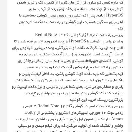
کم داره نفس کم میاره. گزارش‌های کاربرا از کندی، لگ و فریز شدن
گوشی بعد از چند ماه استفاده و به‌خصوص بعد از آپدیت‌های
HyperOS زیاده. پس اگه خیلی روی روون بودن گوشی حساسید یا
اهل بازی سنگین هستید، این گوشی در بلندمدت ممکنه ناامیدتون
کنه.
بررسی بلند مدت نرم‌افزار گوشی Redmi Note 14 4G
و اما نرم‌افزار. گوشی با HyperOS بر پایه اندروید ۱۴ عرضه شد و تا
الان چند آپدیت گرفته. نقطه قوت بزرگش، وعده بی‌نظیر شیائومی برای
۴ سال آپدیت اصلی اندروید و ۶ سال آپدیت امنیتیه. این برای یه
گوشی اقتصادی فوق‌العاده‌ست و یعنی تا چند سال از نظر نرم‌افزاری
خیالتون راحته. اما یه پارادوکس آپدیت اینجا وجود داره. همین
آپدیت‌هایی که باید نقطه قوت گوشی باشن، به خاطر کیفیت پایین و
باگ‌های زیادشون، اغلب به نقطه ضعف تبدیل می‌شن و باعث مشکلات
باتری و عملکردی می‌شن. یعنی شما هر بار با ترس و لرز دکمه آپدیت رو
می‌زنید که نکنه گوشی بدتر بشه! این تجربه نرم‌افزاری ناپایدار،
بزرگترین ریسک خرید این گوشیه.
بررسی بلند مدت اسپیکر گوشی Redmi Note 14 4G شیائومی
ردمی نوت ۱۴ فورجی اسپیکرهای استریو با پشتیبانی از Dolby
Atmos داره که از همون اول کیفیت خیلی خوبی داشتن. صدای بلند،
واضح و تفکیک شده‌ای تولید می‌کنن که برای فیلم دیدن و موسیقی