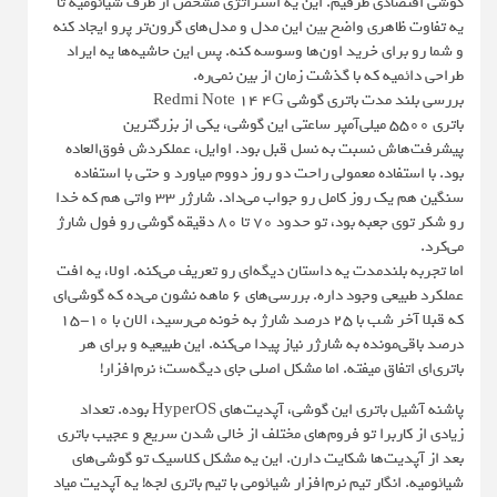
گوشی اقتصادی طرفیم. این یه استراتژی مشخص از طرف شیائومیه تا
یه تفاوت ظاهری واضح بین این مدل و مدل‌های گرون‌تر پرو ایجاد کنه
و شما رو برای خرید اون‌ها وسوسه کنه. پس این حاشیه‌ها یه ایراد
طراحی دائمیه که با گذشت زمان از بین نمی‌ره.
بررسی بلند مدت باتری گوشی Redmi Note 14 4G
باتری ۵۵۰۰ میلی‌آمپر ساعتی این گوشی، یکی از بزرگترین
پیشرفت‌هاش نسبت به نسل قبل بود. اوایل، عملکردش فوق‌العاده
بود. با استفاده معمولی راحت دو روز دووم میاورد و حتی با استفاده
سنگین هم یک روز کامل رو جواب می‌داد. شارژر ۳۳ واتی هم که خدا
رو شکر توی جعبه بود، تو حدود ۷۰ تا ۸۰ دقیقه گوشی رو فول شارژ
می‌کرد.
اما تجربه بلندمدت یه داستان دیگه‌ای رو تعریف می‌کنه. اولا، یه افت
عملکرد طبیعی وجود داره. بررسی‌های ۶ ماهه نشون می‌ده که گوشی‌ای
که قبلا آخر شب با ۲۵ درصد شارژ به خونه می‌رسید، الان با ۱۰-۱۵
درصد باقی‌مونده به شارژر نیاز پیدا می‌کنه. این طبیعیه و برای هر
باتری‌ای اتفاق میفته. اما مشکل اصلی جای دیگه‌ست؛ نرم‌افزار!
پاشنه آشیل باتری این گوشی، آپدیت‌های HyperOS بوده. تعداد
زیادی از کاربرا تو فروم‌های مختلف از خالی شدن سریع و عجیب باتری
بعد از آپدیت‌ها شکایت دارن. این یه مشکل کلاسیک تو گوشی‌های
شیائومیه. انگار تیم نرم‌افزار شیائومی با تیم باتری لجه! یه آپدیت میاد