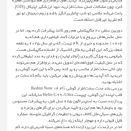
قدیمی‌ترشون هم پایین‌تره. آپدیت‌های نرم‌افزاری هم نتونستن معجزه
کنن، چون مشکلات اصلی سخت‌افزاریه. نبود لرزشگیر اپتیکال (OIS)
باعث می‌شه عکاسی تو شب چالش‌برانگیز باشه و زوم دیجیتال تو نور
کم تقریبا غیرقابل استفاده‌ست.
دوربین سلفی ۲۰ مگاپیکسلی هم روی کاغذ پیشرفت کرده بود، اما در
عمل عکس‌هاش بی‌روح و با جزئیات کمه. فیلم‌برداری هم که به
1080p محدوده و خبری از 4K نیست، که برای سال ۲۰۲۵ یه نقطه
ضعف بزرگه. این گوشی یه مثال کلاسیک از افسانه مگاپیکسل هست.
شیائومی یه ویژگی کاربردی (اولتراواید) رو فدای یه عدد تبلیغاتی کرده
که در عمل کیفیت فوق‌العاده‌ای تحویل نمی‌ده. نرم‌افزار هم نمی‌تونه
جای خالی سخت‌افزار مناسب رو پر کنه. پس اگه با این امید گوشی رو
خریدید که آپدیت‌ها دوربینش رو بهتر می‌کنن، باید بگم که سخت در
اشتباه بودید.
بررسی بلند مدت سخت‌افزار گوشی Redmi Note 14 4G
قلب تپنده این گوشی، چیپست Helio G99-Ultra مدیاتکه. این
پردازنده نسبت به اسنپدراگون ۶۸۵ نسل قبل، یه پیشرفت محسوس
بود و بنچمارک‌ها هم این رو تأیید می‌کردن. برای کارهای روزمره و
بازی‌های سبکی مثل کالاف دیوتی با تنظیمات گرافیکی متوسط، عملکرد
قابل قبولی داره و مهم‌تر اینکه زیاد داغ نمی‌کنه.
اما در درازمدت، این پردازنده که هسته‌های نسبتا قدیمی‌ای داره، کم