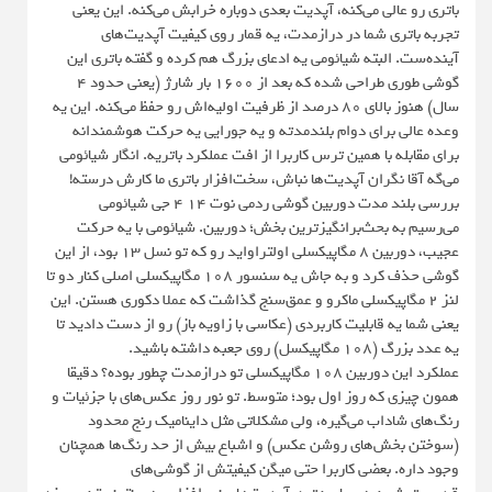
باتری رو عالی می‌کنه، آپدیت بعدی دوباره خرابش می‌کنه. این یعنی
تجربه باتری شما در درازمدت، یه قمار روی کیفیت آپدیت‌های
آینده‌ست. البته شیائومی یه ادعای بزرگ هم کرده و گفته باتری این
گوشی طوری طراحی شده که بعد از ۱۶۰۰ بار شارژ (یعنی حدود ۴
سال) هنوز بالای ۸۰ درصد از ظرفیت اولیه‌اش رو حفظ می‌کنه. این یه
وعده عالی برای دوام بلندمدته و یه جورایی یه حرکت هوشمندانه
برای مقابله با همین ترس کاربرا از افت عملکرد باتریه. انگار شیائومی
می‌گه آقا نگران آپدیت‌ها نباش، سخت‌افزار باتری ما کارش درسته!
بررسی بلند مدت دوربین گوشی ردمی نوت 14 4 جی شیائومی
می‌رسیم به بحث‌برانگیزترین بخش؛ دوربین. شیائومی با یه حرکت
عجیب، دوربین ۸ مگاپیکسلی اولتراواید رو که تو نسل ۱۳ بود، از این
گوشی حذف کرد و به جاش یه سنسور ۱۰۸ مگاپیکسلی اصلی کنار دو تا
لنز ۲ مگاپیکسلی ماکرو و عمق‌سنج گذاشت که عملا دکوری هستن. این
یعنی شما یه قابلیت کاربردی (عکاسی با زاویه باز) رو از دست دادید تا
یه عدد بزرگ (۱۰۸ مگاپیکسل) روی جعبه داشته باشید.
عملکرد این دوربین ۱۰۸ مگاپیکسلی تو درازمدت چطور بوده؟ دقیقا
همون چیزی که روز اول بود؛ متوسط. تو نور روز عکس‌های با جزئیات و
رنگ‌های شاداب می‌گیره، ولی مشکلاتی مثل داینامیک رنج محدود
(سوختن بخش‌های روشن عکس) و اشباع بیش از حد رنگ‌ها همچنان
وجود داره. بعضی کاربرا حتی میگن کیفیتش از گوشی‌های