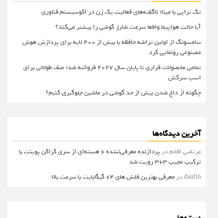
تک تراپی با مینا؛ ناگفته‌های فعالیت یک زن در اکوسیستم فناوری
آیا حالت هواپیما واقعا سرعت شارژ گوشی را بیشتر می‌کند؟
سامسونگ از اولین تراشه حافظه با بیش از ۴۰۰ لایه برای پردازش هوش
مصنوعی رونمایی کرد
تمامی محصولات فراری تا پایان سال ۲۰۲۷ فروخته شد؛ صف طولانی برای
اسب سرکش
چگونه از داغ شدن بیش از حد گوشی در ماشین جلوگیری کنیم؟
آخرین دیدگاه‌ها
مرتضی افخم
در
پردازنده معرفی‌نشده 6 هسته‌ای از سری کراکن پوینت با
ترکیب عجیب 3+3 رویت شد
daafin
در
معرفی بهترین فلش های 64 گیگابایت با سرعت بالا
دسته‌ها