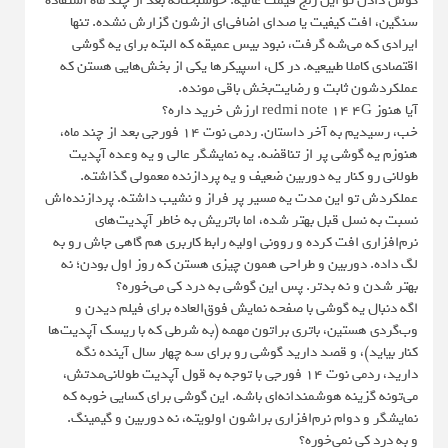
گوش دادن تو این رنج قیمت عالیه. خوشبختانه بعد از چند ماه استفاده
سنگین، افت کیفیت یا صدای اضافی‌ای ازشون گزارش نشده. تنها
ایرادی که می‌شه گرفت، نبود بیس عمیقه که البته برای یه گوشی
اقتصادی کاملا طبیعیه. در کل، اسپیکرها یکی از بخش‌هایی هستن که
عملکردشون ثابت و رضایت‌بخش باقی مونده.
آیا هنوز redmi note 14 4G ارزش خرید داره؟
خب، رسیدیم به آخر داستان. ردمی نوت ۱۴ فورجی بعد از چند ماه،
هنوزم یه گوشی پر از تناقضه. یه نمایشگر عالی و یه وعده آپدیت
طولانی رو کنار یه دوربین ضعیف و یه پردازنده معمولی گذاشته.
عملکردش تو این مدت یه مسیر پر فراز و نشیب داشته. پردازنده‌اش
نسبت به نسل قبل بهتر شده، اما باتریش به خاطر آپدیت‌های
نرم‌افزاری افت کرده و روونی اولیه رابط کاربری هم گاهی جاش رو به
لگ داده. دوربین و طراحی همون چیزی هستن که روز اول بودن؛ نه
بهتر شدن و نه بدتر. پس این گوشی به درد کی می‌خوره؟
اگه دنبال یه گوشی با صفحه نمایش فوق‌العاده برای فیلم دیدن و
وب‌گردی هستین، باتری براتون مهمه (به شرطی که با ریسک آپدیت‌ها
کنار بیاید)، و قصد دارید گوشی رو برای سه چهار سال آینده نگه
دارید، ردمی نوت ۱۴ فورجی با توجه به قول آپدیت طولانی‌مدتش،
می‌تونه گزینه هوشمندانه‌ای باشه. این گوشی برای کسایی خوبه که
نمایشگر و دوام نرم‌افزاری براشون اولویته، نه دوربین و گیمینگ.
و به درد کی نمی‌خوره؟