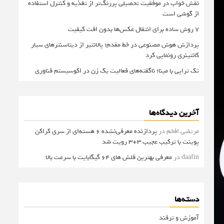
نقش خواب در موفقیت تحصیلی پررنگ‌تر از تغذیه و کنترل استفاده
از گوشی است
۷ روش ساده برای انتقال عکس‌ها بدون افت کیفیت
پردازش هوش مصنوعی در خط مقدم؛ پالانتیر از دیتاسنترهای سیار
کانتینری رونمایی کرد
تک تراپی با مینا؛ ناگفته‌های فعالیت یک زن در اکوسیستم فناوری
آخرین دیدگاه‌ها
مرتضی افخم
در
پردازنده معرفی‌نشده 6 هسته‌ای از سری کراکن
پوینت با ترکیب عجیب 3+3 رویت شد
daafin
در
معرفی بهترین فلش های 64 گیگابایت با سرعت بالا
دسته‌ها
آموزش و ترفند