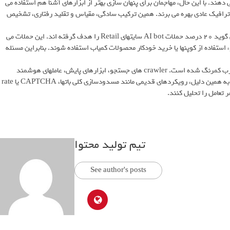
 درصد حملات باتی را تشکیل می دهند. با این حال، مهاجمان برای پنهان سازی بهتر از ابزارهای آشنا هم استفاده می
ات باتی از Chrome برای شبیه شدن به ترافیک عادی بهره می برند. همین ترکیب سادگی، مقیاس و تقلید رفتاری، تشخیص
در بخش خرده فروشی نیز باتهای مبتنی بر AI نقش پررنگی دارند. تالس می گوید ۲۰ درصد حملات AI bot سایتهای Retail را هدف گرفته اند. این حملات می
استفاده از کوپنها یا خرید خودکار محصولات کمیاب استفاده شوند. بنابراین مسئله
پیام اصلی گزارش این است که مرز میان اتوماسیون مفید و اتوماسیون مخرب کمرنگ شده است. crawler های جستجو، ابزارهای پایش، عاملهای هوشمند
سازمانی و باتهای مهاجم ممکن است از مسیرهای مشابه وارد سیستم شوند. به همین دلیل، رویکردهای قدیمی مانند مسدودسازی کلی باتها، CAPTCHA یا rate
تیم تولید محتوا
See author's posts