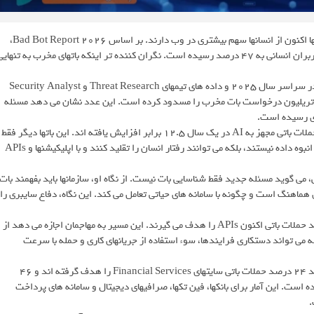
گزارش تازه تالس درباره ترافیک اینترنت در سال ۲۰۲۵ نشان می دهد باتها اکنون از انسانها سهم بیشتری در وب دارند. بر اساس 2026 Bad Bot Report،
ترافیک خودکار ۵۳ درصد کل فعالیت اینترنت را تشکیل می دهد و سهم کاربران انسانی به ۴۷ درصد رسیده است. نگران کننده تر اینکه باتهای مخرب به تنهای
به گزارش رسانه اخبار فناوری تکنا، این گزارش بر پایه تحلیل فعالیت باتها در سراسر سال ۲۰۲۵ و داده های تیمهای Threat Research و Security Analyst
Service تالس تهیه شده است. طبق یافته ها، تالس در همین سال ۱۷.۲ تریلیون درخواست بات مخرب را مسدود کرده است. این عدد نشان می دهد مسئله
ری رسیده است.
رشد باتهای مبتنی بر AI مهم ترین تغییر این دوره است. گزارش می گوید حملات باتی مجهز به AI در یک سال ۱۲.۵ برابر افزایش یافته اند. این باتها دیگر فقط
اسکریپتهای ساده برای credential stuffing، price scraping یا جمع آوری انبوه داده نیستند، بلکه می توانند رفتار انسان را تقلید کنند و با اپلیکیشنها و APIs
یشن در تالس، می گوید مسئله جدید فقط شناسایی بات نیست. از نگاه او، سازمانها باید بفهمند بات
 هماهنگ است و چگونه با سامانه های حیاتی تعامل می کند. این نگاه، دفاع سایبری را
یکی از نشانه های خطر، تمرکز حملات بر APIs است. طبق گزارش، ۲۷ درصد حملات باتی اکنون APIs را هدف می گیرند. این مسیر به مهاجمان اجازه می دهد از
می تواند دستکاری فرایندها، سوء استفاده از جریانهای کاری و حمله با سرعت
بخش مالی بیشترین فشار را از این موج تحمل می کند. گزارش نشان می دهد ۲۴ درصد حملات باتی سایتهای Financial Services را هدف گرفته اند و ۴۶
ن بخش مربوط بوده است. این آمار برای بانکها، فین تکها، صرافیهای دیجیتال و سامانه های پرداخت
.