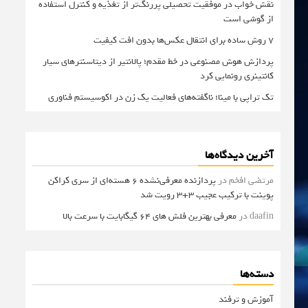
نقش خواب در موفقیت تحصیلی پررنگ‌تر از تغذیه و کنترل استفاده
از گوشی است
۷ روش ساده برای انتقال عکس‌ها بدون افت کیفیت
پردازش هوش مصنوعی در خط مقدم؛ پالانتیر از دیتاسنترهای سیار
کانتینری رونمایی کرد
تک تراپی با مینا؛ ناگفته‌های فعالیت یک زن در اکوسیستم فناوری
آخرین دیدگاه‌ها
مرتضی افخم
در
پردازنده معرفی‌نشده 6 هسته‌ای از سری کراکن
پوینت با ترکیب عجیب 3+3 رویت شد
daafin
در
معرفی بهترین فلش های 64 گیگابایت با سرعت بالا
دسته‌ها
آموزش و ترفند