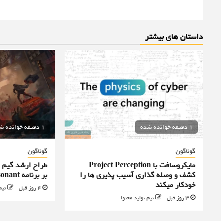
داستان های بیشتر
1 دقیقه خوانده شده
1 دقیقه خوانده شده
گوناگون
گوناگون
مایکروسافت با Project Perception
کشف و وصله گذاری آسیب پذیری ها را
بر برنامه Control Resonant را رد کرد
خودکار میکند
4 روز قبل
تیم
3 روز قبل
تیم تولید محتوا