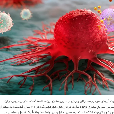
دگی در سیدرز-ساینای و یکی از سرپرستان این مطالعه گفت: «در برخی بیماران
پس از درمان اولیه، سرطان پروستات به شکل تهاجمی بازمی‌گردد و خطر گسترش سریع بیماری وجود دارد. درمان‌های هورمونی که در ۳۰ سال گذشته به بی
 هم چنین اثری نداشته است. به همین دلیل، این یافته‌ها واقعاً یک تحول اساسی در