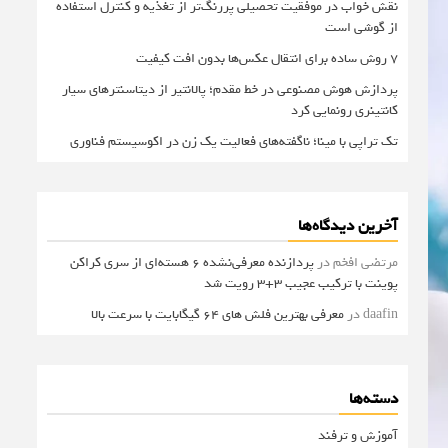
نقش خواب در موفقیت تحصیلی پررنگ‌تر از تغذیه و کنترل استفاده
از گوشی است
۷ روش ساده برای انتقال عکس‌ها بدون افت کیفیت
پردازش هوش مصنوعی در خط مقدم؛ پالانتیر از دیتاسنترهای سیار
کانتینری رونمایی کرد
تک تراپی با مینا؛ ناگفته‌های فعالیت یک زن در اکوسیستم فناوری
آخرین دیدگاه‌ها
مرتضی افخم
در
پردازنده معرفی‌نشده 6 هسته‌ای از سری کراکن
پوینت با ترکیب عجیب 3+3 رویت شد
daafin
در
معرفی بهترین فلش های 64 گیگابایت با سرعت بالا
دسته‌ها
آموزش و ترفند