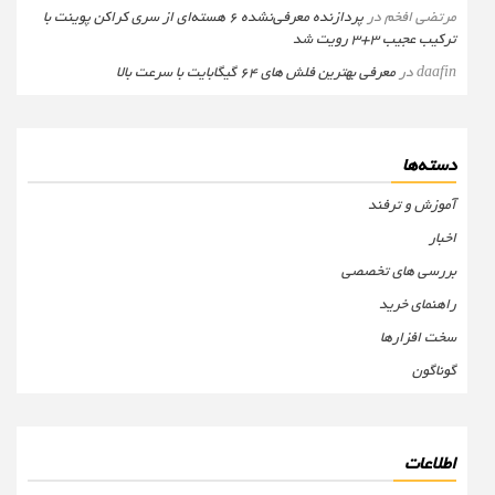
مرتضی افخم
در
پردازنده معرفی‌نشده 6 هسته‌ای از سری کراکن پوینت با
ترکیب عجیب 3+3 رویت شد
daafin
در
معرفی بهترین فلش های 64 گیگابایت با سرعت بالا
دسته‌ها
آموزش و ترفند
اخبار
بررسی های تخصصی
راهنمای خرید
سخت افزارها
گوناگون
اطلاعات