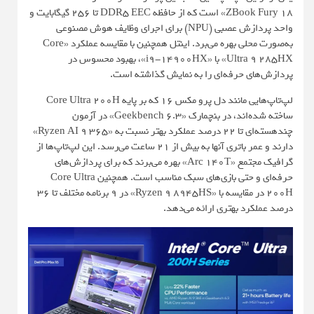
ZBook Fury 18» است که از حافظه DDR5 EEC تا 256 گیگابایت و
واحد پردازش عصبی (NPU) برای اجرای وظایف هوش مصنوعی
به‌صورت محلی بهره می‌برد. اینتل همچنین با مقایسه عملکرد «Core
Ultra 9 285HX» با «i9-14900HX»، بهبود محسوس در
پردازش‌های حرفه‌ای را به نمایش گذاشته است.
لپ‌تاپ‌هایی مانند دل پرو مکس 16 که بر پایه Core Ultra 200H
ساخته شده‌اند، در بنچمارک «Geekbench 6.3» در آزمون
چند‌هسته‌ای تا 22 درصد عملکرد بهتر نسبت به «Ryzen AI 9 365»
دارند و عمر باتری آنها به بیش از 21 ساعت می‌رسد. این لپ‌تاپ‌ها از
گرافیک مجتمع «Arc 140T» بهره‌ می‌برند که برای پردازش‌های
حرفه‌ای و حتی بازی‌های سبک مناسب است. همچنین Core Ultra
200H در مقایسه با «Ryzen 9 8945HS» در 9 برنامه مختلف تا 36
درصد عملکرد بهتری ارائه می‌دهد.