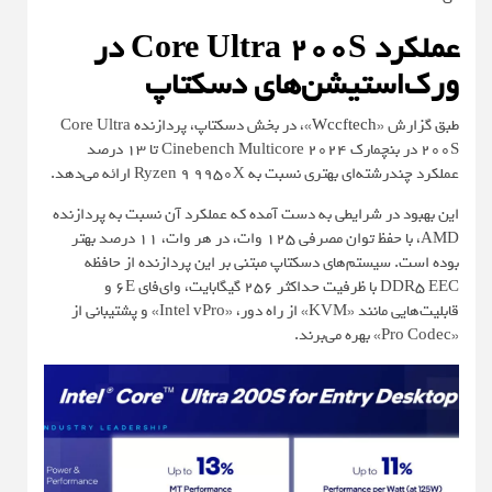
عملکرد Core Ultra 200S در
ورک‌استیشن‌های دسکتاپ
طبق گزارش «
Wccftech
»، در بخش دسکتاپ، پردازنده Core Ultra
200S در بنچمارک Cinebench Multicore 2024 تا 13 درصد
عملکرد چندرشته‌ای بهتری نسبت به Ryzen 9 9950X ارائه می‌دهد.
این بهبود در شرایطی به‌ دست آمده که عملکرد آن نسبت به پردازنده
AMD، با حفظ توان مصرفی 125 وات، در هر وات، 11 درصد بهتر
بوده است. سیستم‌های دسکتاپ مبتنی بر این پردازنده از حافظه
DDR5 EEC با ظرفیت حداکثر 256 گیگابایت، وای‌فای 6E و
قابلیت‌هایی مانند «KVM» از راه دور، «Intel vPro» و پشتیبانی از
«Pro Codec» بهره می‌برند.