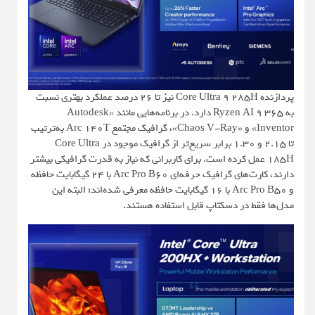
پردازنده Core Ultra 9 285H نیز تا 26 درصد عملکرد بهتری نسبت
به Ryzen AI 9 365 دارد. در برنامه‌هایی مانند «Autodesk
Inventor» و «Chaos V-Ray»، گرافیک مجتمع Arc 140T به‌ترتیب
تا 2.15 و 1.30 برابر سریع‌تر از گرافیک موجود در Core Ultra
185H عمل کرده است. برای کاربرانی که نیاز به قدرت گرافیکی بیشتر
دارند، کارت‌های گرافیک حرفه‌ای Arc Pro B60 با 24 گیگابایت حافظه
و Arc Pro B50 با 16 گیگابایت حافظه معرفی شده‌اند؛ البته این
مدل‌ها فقط در دسکتاپ قابل استفاده هستند.