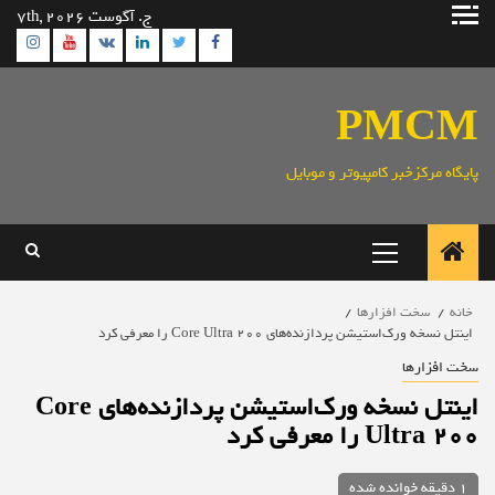
رش
ج. آگوست 7th, 2026
ه
ram
utube
Linkedin
Twitter
VK
Facebook
حتوا
PMCM
پایگاه مرکزخبر کامپیوتر و موبایل
منوی
اصلی
خانه
سخت افزارها
اینتل نسخه ورک‌استیشن پردازنده‌های Core Ultra 200 را معرفی کرد
سخت افزارها
اینتل نسخه ورک‌استیشن پردازنده‌های Core
Ultra 200 را معرفی کرد
1 دقیقه خوانده شده