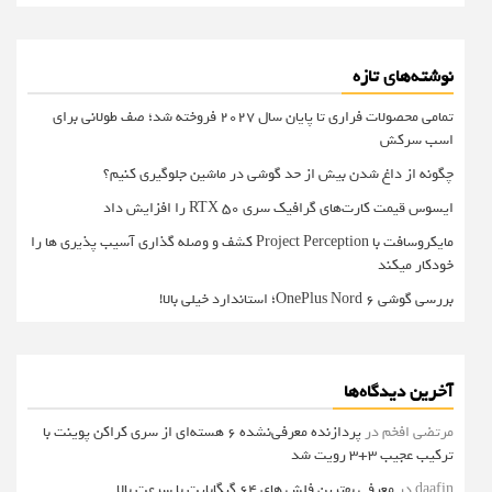
نوشته‌های تازه
تمامی محصولات فراری تا پایان سال ۲۰۲۷ فروخته شد؛ صف طولانی برای
اسب سرکش
چگونه از داغ شدن بیش از حد گوشی در ماشین جلوگیری کنیم؟
ایسوس قیمت کارت‌های گرافیک سری RTX 50 را افزایش داد
مایکروسافت با Project Perception کشف و وصله گذاری آسیب پذیری ها را
خودکار میکند
بررسی گوشی OnePlus Nord 6؛ استاندارد خیلی بالا!
آخرین دیدگاه‌ها
مرتضی افخم
در
پردازنده معرفی‌نشده 6 هسته‌ای از سری کراکن پوینت با
ترکیب عجیب 3+3 رویت شد
daafin
در
معرفی بهترین فلش های 64 گیگابایت با سرعت بالا