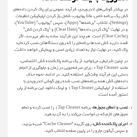
در بیشتر گوشی‌های اندرویدی، فرآیند عمومی برای پاک کردن داده‌های
کش یک برنامه خاص، مثلاً یوتیوب، شامل باز کردن اپلیکیشن تنظیمات
(Settings)، انتخاب “برنامه‌ها” (Apps)، سپس “یوتیوب” (YouTube)،
و در نهایت “پاک کردن داده‌ها” (Clear Data) و “پاک کردن کش”
(Clear Cache) است. هرچند این فرآیند ساده به نظر می‌رسد، اگر
قصد دارید کش صدها برنامه‌ای را که روی دستگاهتان نصب کرده‌اید
پاک کنید، در نهایت نیاز به تعداد زیادی لمس و پیمایش خواهد داشت.
در چنین شرایطی، می‌توانید از یک برنامه پاک‌کننده کش اختصاصی،
مانند 1Tap Cleaner، برای صرفه‌جویی در زمان و جلوگیری از انجام
دستی این فرآیند وقت‌گیر استفاده کنید. در ادامه، نحوه حذف
داده‌های کش همه برنامه‌های نصب شده روی گوشی اندرویدی با
استفاده از اپلیکیشن 1Tap Cleaner و لینک دانلود این برنامه از پلی
استور آمده است:
نصب و اعطای مجوزها:
برنامه 1Tap Cleaner را نصب کرده و تمام
مجوزهای لازم که درخواست می‌کند را به آن بدهید.
اجرای پاک‌کننده کش:
روی گزینه “Cache Cleaner” ضربه بزنید،
و سپس آیکون جارو را در پایین صفحه انتخاب کنید.