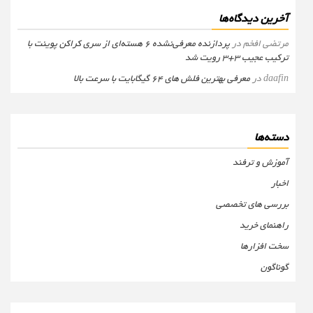
آخرین دیدگاه‌ها
مرتضی افخم
در
پردازنده معرفی‌نشده 6 هسته‌ای از سری کراکن پوینت با
ترکیب عجیب 3+3 رویت شد
daafin
در
معرفی بهترین فلش های 64 گیگابایت با سرعت بالا
دسته‌ها
آموزش و ترفند
اخبار
بررسی های تخصصی
راهنمای خرید
سخت افزارها
گوناگون