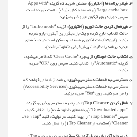
فیلتر برنامه‌ها (اختیاری):
مطمئن شوید که گزینه “Apps with
large cache box” (برنامه‌ها با کش بزرگ) علامت خورده است.
سپس دوباره روی آیکون جارو ضربه بزنید.
غیرفعال کردن حالت توربو (اختیاری):
گزینه “Turbo mode” را از
حالت انتخاب خارج کرده و یک بار دیگر روی آیکون جارو ضربه
بزنید. (این تنظیمات اختیاری هستند و ممکن است در نسخه‌های
جدید برنامه یا تنظیمات پیش‌فرض متفاوت باشند).
انتخاب حالت خودکار:
از پنجره “Clear Cache” که ظاهر می‌شود،
گزینه “Automatic” را انتخاب کنید. سپس روی “OK” ضربه
بزنید.
دسترسی به خدمات دسترسی‌پذیری:
برنامه از شما می‌خواهد که
دسترسی به خدمات دسترسی‌پذیری (Accessibility Services)
را فراهم کنید. روی “Yes” ضربه بزنید.
فعال کردن 1Tap Cleaner:
در پنجره دسترسی‌پذیری، گزینه
“Downloaded apps” (برنامه‌های دانلود شده) را انتخاب کنید،
سپس “1Tap Cleaner” را پیدا کنید. در نهایت، کلید “Use 1Tap
Cleaner” (استفاده از 1Tap Cleaner) را فعال کنید.
8. مرحله آخر: شروع فرآیند پاک‌سازی:
به پنجره برنامه 1Tap