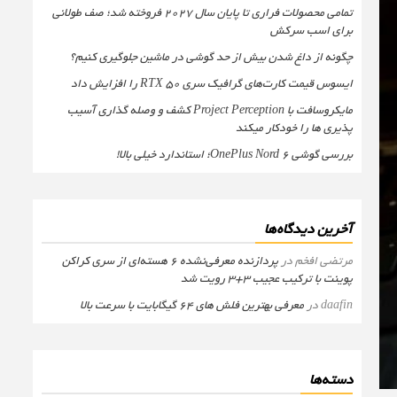
تمامی محصولات فراری تا پایان سال ۲۰۲۷ فروخته شد؛ صف طولانی
برای اسب سرکش
چگونه از داغ شدن بیش از حد گوشی در ماشین جلوگیری کنیم؟
ایسوس قیمت کارت‌های گرافیک سری RTX 50 را افزایش داد
مایکروسافت با Project Perception کشف و وصله گذاری آسیب
پذیری ها را خودکار میکند
بررسی گوشی OnePlus Nord 6؛ استاندارد خیلی بالا!
آخرین دیدگاه‌ها
مرتضی افخم
در
پردازنده معرفی‌نشده 6 هسته‌ای از سری کراکن
پوینت با ترکیب عجیب 3+3 رویت شد
daafin
در
معرفی بهترین فلش های 64 گیگابایت با سرعت بالا
دسته‌ها