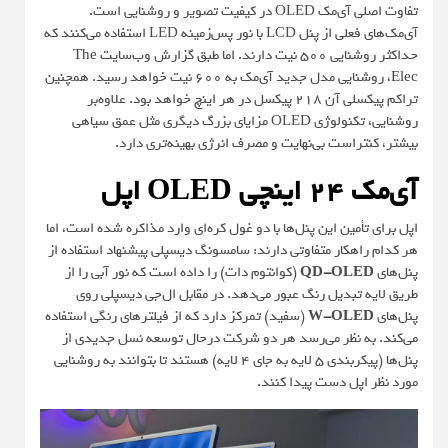
تفاوت اصلی آی‌مک OLED در کیفیت تصویر و روشنایی است.
آی‌مک‌های فعلی از پنل LCD با نور پس‌زمینه LED استفاده می‌کنند که
حداکثر روشنایی ۵۰۰ نیت دارند. اما طبق گزارش وب‌سایت
The
Elec
، روشنایی مدل جدید آی‌مک به ۶۰۰ نیت خواهد رسید. همچنین
تراکم پیکسلی آن ۲۱۸ پیکسل در هر اینچ خواهد بود. علاوه‌بر
روشنایی، تکنولوژی OLED مزایای بزرگ دیگری مثل عمق سیاهی
بیشتر، کنتراست بی‌نهایت و مصرف انرژی بهینه‌تری دارد.
آی‌مک ۲۴ اینچی OLED اپل
اپل برای تأمین این پنل‌ها با دو غول کره‌ای وارد مذاکره شده است، اما
هر کدام راهکار متفاوتی دارند: سامسونگ دیسپلی پیشنهاد استفاده از
پنل‌های
QD-OLED
(کوانتوم دات) را داده است که نور آبی را از
طریق لایه تبدیل رنگ عبور می‌دهد. در مقابل ال‌جی دیسپلی روی
پنل‌های
W-OLED
(سفید) تمرکز دارد که از فیلترهای رنگی استفاده
می‌کند. به نظر می‌رسد هر دو شرکت درحال توسعه نسل جدیدی از
پنل‌ها (پیکربندی ۵ لایه به جای ۴ لایه) هستند تا بتوانند به روشنایی
مورد نظر اپل دست پیدا کنند.