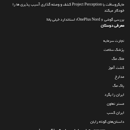
مایکروسافت با Project Perception کشف و وصله گذاری آسیب پذیری ها را
خودکار میکند
بررسی گوشی OnePlus Nord 6؛ استاندارد خیلی بالا!
معرفی دوستان
تجارت سرمایه
پزشک سلامت
ملک مگ
کشت آموز
مدارخ
پاک مگ
ایران را بگرد
مستر تعاون
ایران کسب
داستان‌های کوتاه رایان