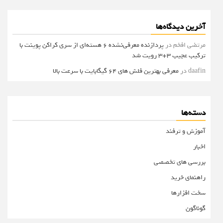
آخرین دیدگاه‌ها
مرتضی افخم
در
پردازنده معرفی‌نشده 6 هسته‌ای از سری کراکن پوینت با
ترکیب عجیب 3+3 رویت شد
daafin
در
معرفی بهترین فلش های 64 گیگابایت با سرعت بالا
دسته‌ها
آموزش و ترفند
اخبار
بررسی های تخصصی
راهنمای خرید
سخت افزارها
گوناگون