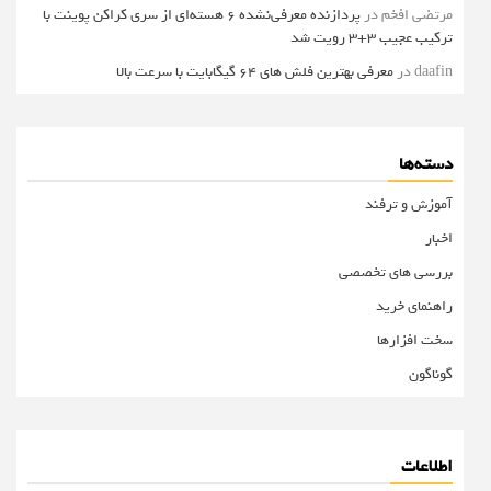
مرتضی افخم
در
پردازنده معرفی‌نشده 6 هسته‌ای از سری کراکن پوینت با
ترکیب عجیب 3+3 رویت شد
daafin
در
معرفی بهترین فلش های 64 گیگابایت با سرعت بالا
دسته‌ها
آموزش و ترفند
اخبار
بررسی های تخصصی
راهنمای خرید
سخت افزارها
گوناگون
اطلاعات