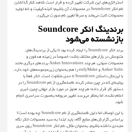
استراتژی‌های این شرکت تغییر کرده و قرار است شاهد کنار گذاشتن
نام انکر Soundcore در محصولات آن باشیم؛ البته کیفیت و خط تولید
محصولات ثابت می‌ماند و صرفاً تغییر نام صورت می‌گیرد.
برندینگ انکر Soundcore
بازنشسته می‌شود
برند انکر Soundcore را ایجاد کرده بود تا یکی از برندینگ‌های
متنوعش در بازارهای مختلف باشد؛ خصوصاً در زمینه هدفون و
محصولات صوتی. هرچند Anker Innovations برندهای دیگری مانند
Anker Solix و eufyMake را هم به‌عنوان زیرمجموعه‌های خود دارد.
با این‌حال داستان Soundcore تا حدی متفاوت است. انکر فعلاً با
بیانیه‌ای که در چین صادر کرده، فاصله‌گیری از نام Soundcore را در
دستور کار قرار داده؛ هرچند هنوز در مورد بازار جهانی چنین خبری
اعلام نشده، اما به‌نظر می‌رسد تغییر مربوطه به‌صورت سراسری انجام
شود.
با این اوصاف اما دلیل فاصله‌گیری از نام Soundcore چه بوده است؟
براساس گزارش‌های منابع آگاه، باید ابتدا به سبد محصولات انکر نگاه
مجددی داشته باشیم. به‌عنوان مثال، نام انکر Soundcore روی سری