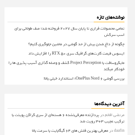
نوشته‌های تازه
تمامی محصولات فراری تا پایان سال ۲۰۲۷ فروخته شد؛ صف طولانی برای
اسب سرکش
چگونه از داغ شدن بیش از حد گوشی در ماشین جلوگیری کنیم؟
ایسوس قیمت کارت‌های گرافیک سری RTX 50 را افزایش داد
مایکروسافت با Project Perception کشف و وصله گذاری آسیب پذیری ها را
خودکار میکند
بررسی گوشی OnePlus Nord 6؛ استاندارد خیلی بالا!
آخرین دیدگاه‌ها
مرتضی افخم
در
پردازنده معرفی‌نشده 6 هسته‌ای از سری کراکن پوینت با
ترکیب عجیب 3+3 رویت شد
daafin
در
معرفی بهترین فلش های 64 گیگابایت با سرعت بالا