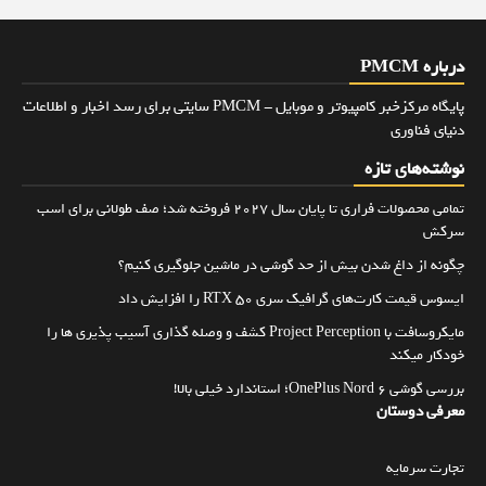
درباره PMCM
پایگاه مرکزخبر کامپیوتر و موبایل - PMCM سایتی برای رسد اخبار و اطلاعات
دنیای فناوری
نوشته‌های تازه
تمامی محصولات فراری تا پایان سال ۲۰۲۷ فروخته شد؛ صف طولانی برای اسب
سرکش
چگونه از داغ شدن بیش از حد گوشی در ماشین جلوگیری کنیم؟
ایسوس قیمت کارت‌های گرافیک سری RTX 50 را افزایش داد
مایکروسافت با Project Perception کشف و وصله گذاری آسیب پذیری ها را
خودکار میکند
بررسی گوشی OnePlus Nord 6؛ استاندارد خیلی بالا!
معرفی دوستان
تجارت سرمایه