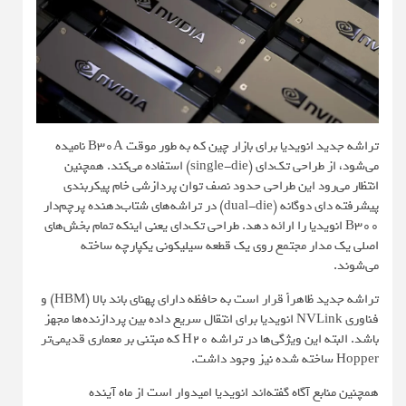
تراشه جدید انویدیا برای بازار چین که به طور موقت B30A نامیده
می‌شود، از طراحی تک‌دای (single-die) استفاده می‌کند. همچنین
انتظار می‌رود این طراحی حدود نصف توان پردازشی خام پیکربندی
پیشرفته دای دوگانه (dual-die) در تراشه‌های شتاب‌دهنده پرچم‌دار
B300 انویدیا را ارائه دهد. طراحی تک‌دای یعنی اینکه تمام بخش‌های
اصلی یک مدار مجتمع روی یک قطعه سیلیکونی یکپارچه ساخته
می‌شوند.
تراشه جدید ظاهراً قرار است به حافظه دارای پهنای باند بالا (HBM) و
فناوری NVLink انویدیا برای انتقال سریع داده بین پردازنده‌ها مجهز
باشد. البته این ویژگی‌ها در تراشه H20 که مبتنی بر معماری قدیمی‌تر
Hopper ساخته شده نیز وجود داشت.
همچنین منابع آگاه گفته‌اند انویدیا امیدوار است از ماه آینده