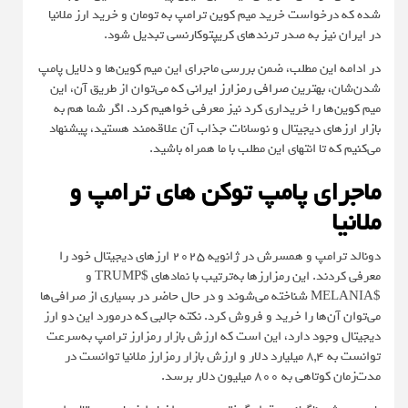
شده که درخواست خرید میم کوین ترامپ به تومان و خرید ارز ملانیا
در ایران نیز به صدر ترندهای کریپتوکارنسی تبدیل شود.
در ادامه این مطلب، ضمن بررسی ماجرای این میم کوین‌ها و دلایل پامپ
شدن‌شان، بهترین
صرافی رمزارز ایرانی
که می‌توان از طریق آن، این
میم کوین‌ها را خریداری کرد نیز معرفی خواهیم کرد. اگر شما هم به
بازار ارزهای دیجیتال و نوسانات جذاب آن علاقه‌مند هستید، پیشنهاد
می‌کنیم که تا انتهای این مطلب با ما همراه باشید.
ماجرای پامپ توکن های ترامپ و
ملانیا
دونالد ترامپ و همسرش در ژانویه ۲۰۲۵ ارزهای دیجیتال خود را
معرفی کردند. این رمزارزها به‌ترتیب با نمادهای $TRUMP و
$MELANIA شناخته می‌شوند و در حال حاضر در بسیاری از صرافی‌ها
می‌توان آن‌ها را خرید و فروش کرد. نکته جالبی که درمورد این دو ارز
دیجیتال‌ وجود دارد، این است که ارزش بازار رمزارز ترامپ به‌سرعت
توانست به ۸,۴ میلیارد دلار و ارزش بازار رمزارز ملانیا توانست در
مدت‌زمان کوتاهی به ۸۰۰ میلیون دلار برسد.