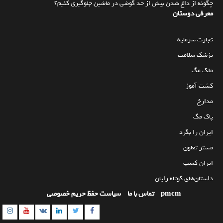
چگونه از داغ شدن بیش از حد گوشی در ماشین جلوگیری کنیم؟
معرفی دوستان
تجارت سرمایه
پزشک سلامت
ملک مگ
کشت آموز
مدارخ
پاک مگ
ایران را بگرد
مستر تعاون
ایران کسب
داستان‌های کوتاه رایان
pmcm
تماس با ما
سیاست حفظ حریم خصوصی
am
utube
Linkedin
Twitter
VK
Facebook