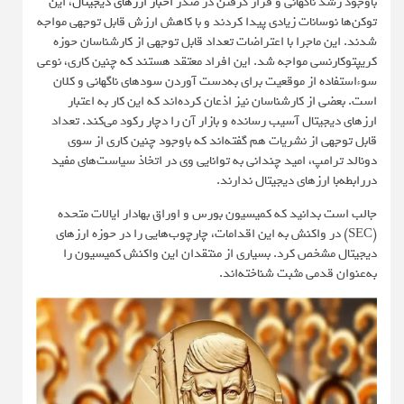
باوجود رشد ناگهانی و قرار گرفتن در صدر
اخبار ارزهای دیجیتال
، این
توکن‌ها نوسانات زیادی پیدا کردند و با کاهش ارزش قابل توجهی مواجه
شدند. این ماجرا با اعتراضات تعداد قابل توجهی از کارشناسان حوزه
کریپتوکارنسی مواجه شد. این افراد معتقد هستند که چنین کاری، نوعی
سوءاستفاده از موقعیت برای به‌دست آوردن سودهای ناگهانی و کلان
است. بعضی از کارشناسان نیز اذعان کرده‌اند که این کار به اعتبار
ارزهای دیجیتال آسیب رسانده و بازار آن را دچار رکود می‌کند. تعداد
قابل توجهی از نشریات هم گفته‌اند که باوجود چنین کاری از سوی
دونالد ترامپ، امید چندانی به توانایی وی در اتخاذ سیاست‌های مفید
دررابطه‌با ارزهای دیجیتال ندارند.
جالب است بدانید که کمیسیون بورس و اوراق بهادار ایالات متحده
(SEC) در واکنش به این اقدامات، چارچوب‌هایی را در حوزه ارزهای
دیجیتال مشخص کرد. بسیاری از منتقدان این واکنش کمیسیون را
به‌عنوان قدمی مثبت شناخته‌اند.