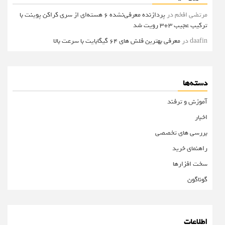
مرتضی افخم
در
پردازنده معرفی‌نشده 6 هسته‌ای از سری کراکن پوینت با
ترکیب عجیب 3+3 رویت شد
daafin
در
معرفی بهترین فلش های 64 گیگابایت با سرعت بالا
دسته‌ها
آموزش و ترفند
اخبار
بررسی های تخصصی
راهنمای خرید
سخت افزارها
گوناگون
اطلاعات