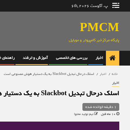
رش
پ. آگوست 6th, 2026
ه
حتوا
PMCM
پایگاه مرکزخبر کامپیوتر و موبایل
اخبار
بررسی های تخصصی
آموزش و ترفند
راهنمای 
خانه
اخبار
اسلک درحال تبدیل Slackbot به یک دستیار هوش مصنوعی است
اخبار
اسلک درحال تبدیل Slackbot به یک دستیار هوش مصنوعی است
1 دقیقه خوانده شده
10 ماه قبل
تیم تولید محتوا