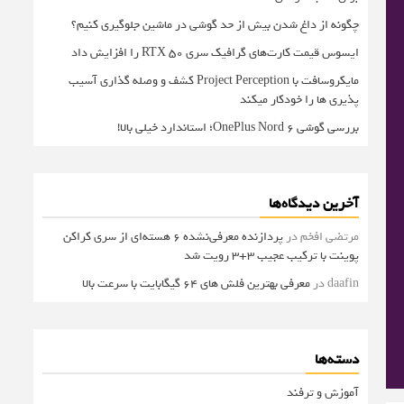
چگونه از داغ شدن بیش از حد گوشی در ماشین جلوگیری کنیم؟
ایسوس قیمت کارت‌های گرافیک سری RTX 50 را افزایش داد
مایکروسافت با Project Perception کشف و وصله گذاری آسیب
پذیری ها را خودکار میکند
بررسی گوشی OnePlus Nord 6؛ استاندارد خیلی بالا!
آخرین دیدگاه‌ها
مرتضی افخم
در
پردازنده معرفی‌نشده 6 هسته‌ای از سری کراکن
پوینت با ترکیب عجیب 3+3 رویت شد
daafin
در
معرفی بهترین فلش های 64 گیگابایت با سرعت بالا
دسته‌ها
آموزش و ترفند