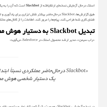
اسلک درحال آزمایش نسخه‌ای ارتقایافته از
Slackbot
است که آن را به ی
طبق
گزارش‌ها
، Slackbot درحال‌حاضر بیشتر نقش ابزاری برای یادآوری
فضای کاری شما طراحی کند، پیام‌ها را مرور کند، اطلاعات را از کانال‌های م
تبدیل Slackbot به دستیار هوش مصنوعی
«راب سیمن»، مدیر ارشد محصول اسلک در Salesforce، می‌گوید:
«Slackbot درحال‌حاضر عملکردی نسبتاً ا
یک دستیار شخصی هوش مصنو
در نسخه آزمایشی، Slackbot به‌صورت یک آیکون کنار نو