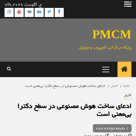
رش
ج. آگوست 7th, 2026
ه
ram
utube
Linkedin
Twitter
VK
Facebook
حتوا
PMCM
پایگاه مرکزخبر کامپیوتر و موبایل
منوی
اصلی
خانه
اخبار
ادعای ساخت هوش مصنوعی در سطح دکترا بی‌معنی است
اخبار
ادعای ساخت هوش مصنوعی در سطح دکترا
بی‌معنی است
1 دقیقه خوانده شده
11 ماه قبل
تیم تولید محتوا