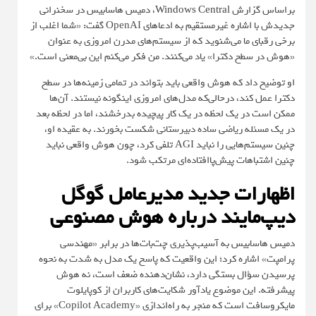
براساس گزارش
Windows Central
، دمیس هاسابیس در سخنرانی
جدیدش با اشاره غیرمستقیم به ادعاهای OpenAI گفت: «شما اغلب از
برخی رقبای ما می‌شنوید که از سیستم‌های مدرن امروزی به عنوان
«هوش در سطح دکترا» یاد می‌کنند. من فکر می‌کنم این بی‌معنی است.»
او توضیح داد که هوش واقعی باید بتواند در تمامی زمینه‌ها در سطح
دکترا عمل کند، درحالی‌که مدل‌های امروزی اینگونه نیستند. آن‌ها
ممکن است در یک لحظه در یک کار پیچیده بدرخشند، اما در لحظه بعد
در یک مسئله ریاضی ساده دبیرستانی شکست بخورند. به عقیده او،
چنین سیستم‌هایی را نباید AGI تلفی کرد، چون هوش واقعی نباید
چنین اشتباهات پیش‌پاافتاده‌ای مرتکب شود.
اظهارات جدید مدیرعامل گوگل
دیپ‌مایند درباره هوش مصنوعی
دمیس هاسابیس به آسیب‌پذیری چت‌بات‌ها در برابر «مهندسی
پرامپت» اشاره کرد؛ این واقعیت که پاسخ یک مدل به شدت به نحوه
پرسیدن سؤال بستگی دارد، نشان‌دهنده ضعف است، نه هوش
پیشرفته. این موضوع یادآور شکایت‌های کاربران از کوپایلوت
مایکروسافت است که منجر به راه‌اندازی «Copilot Academy» برای