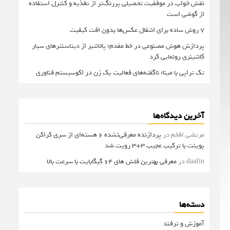
نقش خواب در موفقیت تحصیلی پررنگ‌تر از تغذیه و کنترل استفاده
از گوشی است
۷ روش ساده برای انتقال عکس‌ها بدون افت کیفیت
پردازش هوش مصنوعی در خط مقدم؛ پالانتیر از دیتاسنترهای سیار
کانتینری رونمایی کرد
تک تراپی با مینا؛ ناگفته‌های فعالیت یک زن در اکوسیستم فناوری
آخرین دیدگاه‌ها
مرتضی افخم
در
پردازنده معرفی‌نشده 6 هسته‌ای از سری کراکن
پوینت با ترکیب عجیب 3+3 رویت شد
daafin
در
معرفی بهترین فلش های 64 گیگابایت با سرعت بالا
دسته‌ها
آموزش و ترفند