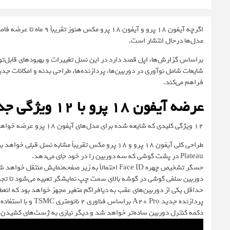
اگرچه آیفون 18 پرو و آیفو
مدل‌ها درحال انتشار است.
براساس
گزارش‌ها
، اپل قصد دارد در این نسل تغییرات و بهبودهای قابل‌تو
شایعات شامل نوآوری در دوربین‌ها، پردازنده‌ها، طراحی بدنه و امکانات جدی
فراهم می‌کند.
عرضه‌ آیفون 18 پرو با 12 ویژگی جدید در سال آینده
12 ویژگی کلیدی که شایعه شده برای مدل‌های آیفون 18 پرو عرضه خواهند شد، به شرح زیر است:
Plateau در پشت گوشی که سه دوربین را در خود جای می‌دهد.
حسگر تشخیص چهره Face ID احتمالاً به زیر صفحه‌نمایش منتقل خواهد شد و دیگر نیازی به بریدگی روی نمایشگر نیست.
دوربین سلفی گوشی در گوشه‌ بالای سمت چپ نمایشگر تعبیه می‌شود تا تجر
حداقل یکی از دوربین‌های عقب به دیافراگم متغیر مجهز خواهد بود که انعط
پردازنده‌ جدید A20 Pro براساس فناوری 2 نانومتری TSMC و با استفاده از تکنولوژی بسته‌بندی نوین ساخته می‌شود.
دکمه‌ کنترل دوربین ساده‌تر خواهد شد و دیگر نیازی به ژست‌های کشیدن 