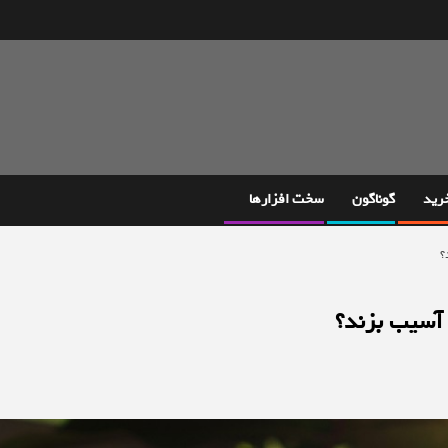
خرید
گوناگون
سخت افزارها
؟
 آسیب بزند؟