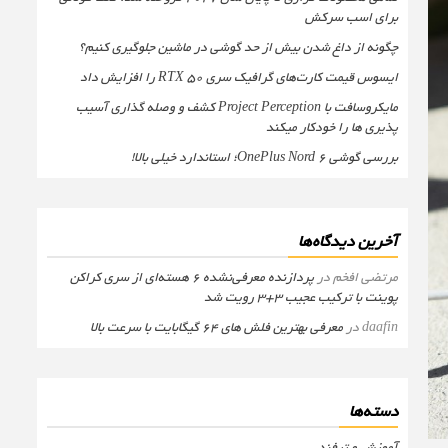
برای اسب سرکش
چگونه از داغ شدن بیش از حد گوشی در ماشین جلوگیری کنیم؟
ایسوس قیمت کارت‌های گرافیک سری RTX 50 را افزایش داد
مایکروسافت با Project Perception کشف و وصله گذاری آسیب
پذیری ها را خودکار میکند
بررسی گوشی OnePlus Nord 6؛ استاندارد خیلی بالا!
آخرین دیدگاه‌ها
مرتضی افخم
در
پردازنده معرفی‌نشده 6 هسته‌ای از سری کراکن
پوینت با ترکیب عجیب 3+3 رویت شد
daafin
در
معرفی بهترین فلش های 64 گیگابایت با سرعت بالا
دسته‌ها
آموزش و ترفند