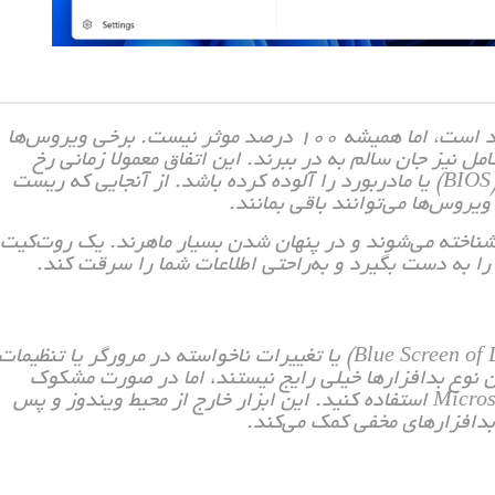
با وجود این‌که ریست فکتوری ویندوز راهکاری قدرتمند است، اما همیشه ۱۰۰ درصد موثر نیست. برخی ویروس‌ها
مل نیز جان سالم به در ببرند. این اتفاق معمولا زمانی رخ
می‌دهد که بدافزار قسمت‌های عمیق‌تری مانند بایوس (BIOS) یا مادربورد را آلوده کرده باشد. از آنجایی که ریست
یروس‌ها می‌توانند باقی بمانند.
نوع بدافزارها اغلب با عنوان روت‌کیت (Rootkit) شناخته می‌شوند و در پنهان شدن بسیار ماهرند. یک روت‌کیت
 را به دست بگیرد و به‌راحتی اطلاعات شما را سرقت کند.
نشانه‌هایی مانند نمایش مداوم صفحه آبی مرگ (Blue Screen of Death) یا تغییرات ناخواسته در مرورگر یا تنظیمات
ن نوع بدافزارها خیلی رایج نیستند، اما در صورت مشکوک
بودن، می‌توانید از قابلیت اسکن آفلاین Microsoft Defender استفاده کنید. این ابزار خارج از محیط ویندوز و پس
بدافزارهای مخفی کمک می‌کند.