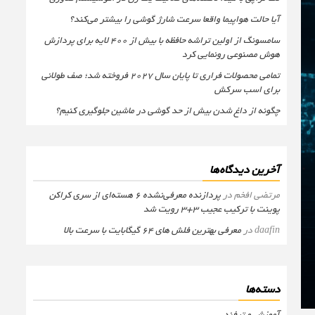
آیا حالت هواپیما واقعا سرعت شارژ گوشی را بیشتر می‌کند؟
سامسونگ از اولین تراشه حافظه با بیش از ۴۰۰ لایه برای پردازش
هوش مصنوعی رونمایی کرد
تمامی محصولات فراری تا پایان سال ۲۰۲۷ فروخته شد؛ صف طولانی
برای اسب سرکش
چگونه از داغ شدن بیش از حد گوشی در ماشین جلوگیری کنیم؟
آخرین دیدگاه‌ها
مرتضی افخم
در
پردازنده معرفی‌نشده 6 هسته‌ای از سری کراکن
پوینت با ترکیب عجیب 3+3 رویت شد
daafin
در
معرفی بهترین فلش های 64 گیگابایت با سرعت بالا
دسته‌ها
آموزش و ترفند