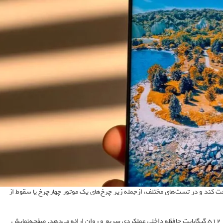
ی مقاومت در برابر سقوط از ارتفاع 2 متری را دریافت کند و در تست‌های مختلف، ازجمله زیر چرخ‌های یک موتور چهارچرخ یا سقوط از
آنر مجیک 7 لایت با تراشه اسنپدراگون 6 نسل 1، 8 گیگابایت رم و حداکثر 512 گیگابایت حافظه داخلی عملکردی سریع و روان ارائه می‌دهد. صفحه‌نمایش