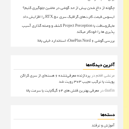
چگونه از داغ شدن بیش از حد گوشی در ماشین جلوگیری کنیم؟
ایسوس قیمت کارت‌های گرافیک سری RTX 50 را افزایش داد
مایکروسافت با Project Perception کشف و وصله گذاری آسیب
پذیری ها را خودکار میکند
بررسی گوشی OnePlus Nord 6؛ استاندارد خیلی بالا!
آخرین دیدگاه‌ها
مرتضی افخم
در
پردازنده معرفی‌نشده 6 هسته‌ای از سری کراکن
پوینت با ترکیب عجیب 3+3 رویت شد
daafin
در
معرفی بهترین فلش های 64 گیگابایت با سرعت بالا
دسته‌ها
آموزش و ترفند