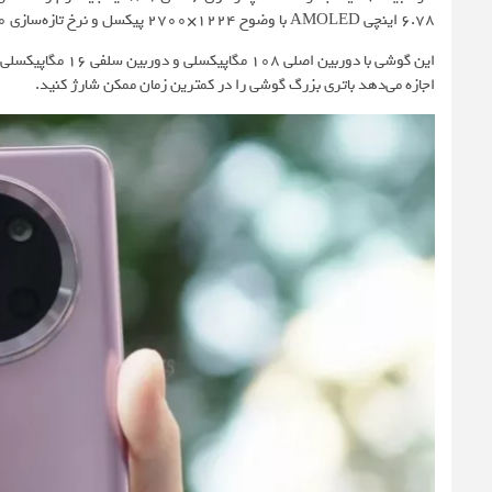
6.78 اینچی AMOLED با وضوح 1224×2700 پیکسل و نرخ تازه‌سازی 120 هرتز تجربه بصری لذت‌بخشی را تضمین می‌کند.
اجازه می‌دهد باتری بزرگ گوشی را در کمترین زمان ممکن شارژ کنید.