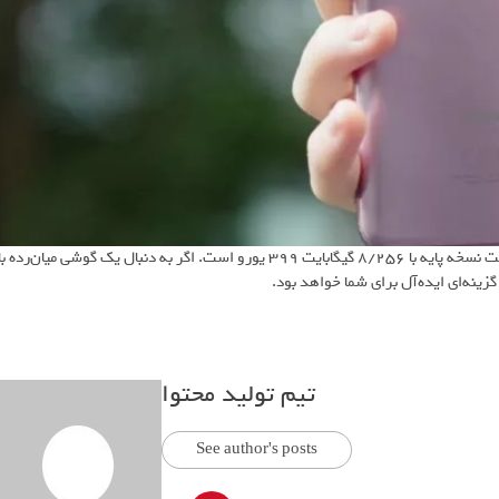
این مدل در دو رنگ بنفش تیتانیومی و مشکی تیتانیومی عرضه می‌شود. قیمت نسخه پایه با 8/256 گیگابایت 399 یورو است. اگر به دنبال یک گوشی میان‌رده ب
تیم تولید محتوا
See author's posts