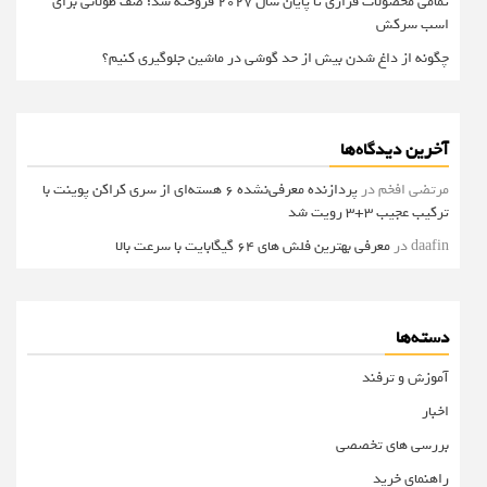
تمامی محصولات فراری تا پایان سال ۲۰۲۷ فروخته شد؛ صف طولانی برای
اسب سرکش
چگونه از داغ شدن بیش از حد گوشی در ماشین جلوگیری کنیم؟
آخرین دیدگاه‌ها
مرتضی افخم
در
پردازنده معرفی‌نشده 6 هسته‌ای از سری کراکن پوینت با
ترکیب عجیب 3+3 رویت شد
daafin
در
معرفی بهترین فلش های 64 گیگابایت با سرعت بالا
دسته‌ها
آموزش و ترفند
اخبار
بررسی های تخصصی
راهنمای خرید