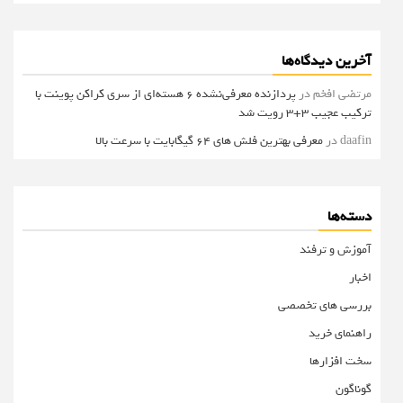
آخرین دیدگاه‌ها
مرتضی افخم
در
پردازنده معرفی‌نشده 6 هسته‌ای از سری کراکن پوینت با
ترکیب عجیب 3+3 رویت شد
daafin
در
معرفی بهترین فلش های 64 گیگابایت با سرعت بالا
دسته‌ها
آموزش و ترفند
اخبار
بررسی های تخصصی
راهنمای خرید
سخت افزارها
گوناگون