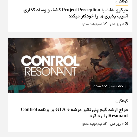
گوناگون
مایکروسافت با Project Perception کشف و وصله گذاری
آسیب پذیری ها را خودکار میکند
3 روز قبل
تیم تولید محتوا
1 دقیقه خوانده شده
گوناگون
طراح ارشد گیم پلی تاثیر عرضه GTA 6 بر برنامه Control
Resonant را رد کرد
4 روز قبل
تیم تولید محتوا