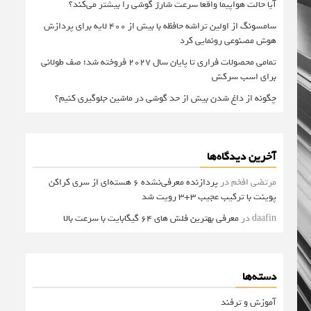
آیا حالت هواپیما واقعا سرعت شارژ گوشی را بیشتر می‌کند؟
سامسونگ از اولین تراشه حافظه با بیش از ۴۰۰ لایه برای پردازش
هوش مصنوعی رونمایی کرد
تمامی محصولات فراری تا پایان سال ۲۰۲۷ فروخته شد؛ صف طولانی
برای اسب سرکش
چگونه از داغ شدن بیش از حد گوشی در ماشین جلوگیری کنیم؟
آخرین دیدگاه‌ها
مرتضی افخم
در
پردازنده معرفی‌نشده 6 هسته‌ای از سری کراکن
پوینت با ترکیب عجیب 3+3 رویت شد
daafin
در
معرفی بهترین فلش های 64 گیگابایت با سرعت بالا
دسته‌ها
آموزش و ترفند