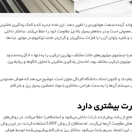
‌اند که می‌تواند آینده صنعت هوانوردی را تغییر دهد. این ماده جدید که با کمک یادگیری ماشینی
عمولی است و در دماهای بسیار بالا نیز مقاومت خود را حفظ می‌کند. ساختار داخلی
 شاید بتوان آن را با فلزات سنگین‌تر و گران‌تر مانند تیتانیوم در موتور جت‌ها،
، هوش مصنوعی برای ساخت این آلومینیوم با جستجوی میلیون‌‌های حالت مختلف، بهترین ترکیب را به تنها ۴۰ گزینه محدود
کرد. روش‌های سنتی برای یافتن چنین فرمولی نیازمند ارزیابی بیش از ۱۰۰ میلیون ترکیب مختلف بود، اما مدل یادگیری ماشینی با تحلیل الگوها و روابط بین
ثه طاهری موسوی»، محقق ایرانی که این پروژه را در دانشگاه MIT انجام داد و اکنون استاد دانشگاه کارنگی ملون است، توضیح می‌دهد که هوش مصنوعی
 سیستم آن‌ها را به سمت طراحی ساختاری با مواد ته‌نشین بسیار ریز و متراکم
انع از رشد بیش‌ازحد ذرات داخلی می‌شود و استحکام را حفظ می‌کند. در روش‌های
سنتی ریخته‌گری، فلز به آرامی خنک می‌شود که باعث بزرگ‌شدن ذرات و کاهش مقاومت آن‌ها می‌گردد. اما محققان از روش LBPF استفاده کردند؛ در این روش
شوند. این انجماد سریع باعث می‌شود ساختار ریز و متراکم پیش‌بینی‌شده توسط هوش