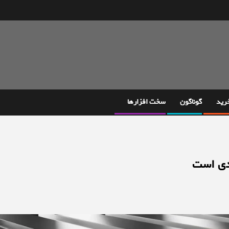
خرید
گوناگون
سخت افزارها