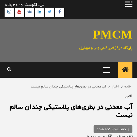
رش
ش. آگوست 8th, 2026
ه
ram
utube
Linkedin
Twitter
VK
Facebook
حتوا
PMCM
پایگاه مرکزخبر کامپیوتر و موبایل
منوی
اصلی
خانه
اخبار
آب معدنی در بطری‌های پلاستیکی چندان سالم نیست
اخبار
آب معدنی در بطری‌های پلاستیکی چندان سالم
نیست
1 دقیقه خوانده شده
8 ماه قبل
تیم تولید محتوا